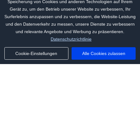
Speicherung von Cookies und anderen Technologien auf Ihrem
Gerät zu, um den Betrieb unserer Website zu verbessern, Ihr
Surferlebnis anzupassen und zu verbessern, die Website-Leistung
und den Datenverkehr zu messen, unsere Dienste zu verbessern
und relevante Angebote und Werbung zu präsentieren.
Datenschutzrichtlinie
Cookie-Einstellungen
Alle Cookies zulassen
Phone:
+1(341)231-2122
E-mail:
marketing@saleai.ai