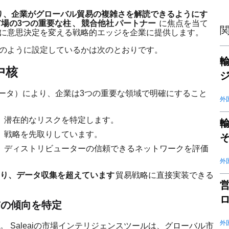
り、企業がグローバル貿易の複雑さを解読できるようにす
市場の3つの重要な柱
、
競合他社
パートナー
に焦点を当て
ィブに意思決定を変える戦略的エッジを企業に提供します。
をどのように設定しているかは次のとおりです。
中核
ータ）により、企業は3つの重要な領域で明確にすること
外
、潜在的なリスクを特定します。
輸
、戦略を先取りしています。
、ディストリビューターの信頼できるネットワークを評価
外
り、データ収集を超えています
貿易戦略に直接実装できる
前の傾向を特定
外
 Saleaiの市場インテリジェンスツールは、グローバル市