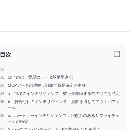
目次
01
.
02
.
はじめに：貿易のデータ駆動型進化
03
.
MCPデータの理解：戦略的貿易決定の中核
04
.
a。市場のインテリジェンス：彼らが離陸する前の傾向を特定
05
.
b。競合他社のインテリジェンス：洞察を通してアウトパフォ
ーム
06
.
c。パートナーインテリジェンス：回復力のあるサプライチェ
ーンの構築
07
.
Saleaiのアドバンテージ：なぜ企業が私たちを選ぶ