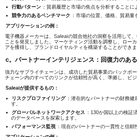
行動パターン
：貿易履歴と市場の焦点を分析することに
競争力のあるベンチマーク
：市場の位置、価格、貿易量
アプリケーションの例：
電子機器メーカーは、Saleaiの競合他社の洞察を活用し
ことを発見しました。マーケティング活動を調整し、ローカ
アを獲得し、ブランドロイヤルティを構築することができま
c。パートナーインテリジェンス：回復力のあ
強力なサプライチェーンは、成功した貿易事業のバックボーン
チェーン内のすべてのリンクが信頼性が高く、準拠し、ビジ
Saleaiが提供するもの：
リスクプロファイリング
：潜在的なパートナーの財務健
す。
グローバルネットワークアクセス
：130か国以上の検
のデータベースを探索します。
パフォーマンス監視
：現在のパートナーの一貫性と信頼
アプリケーションの例：