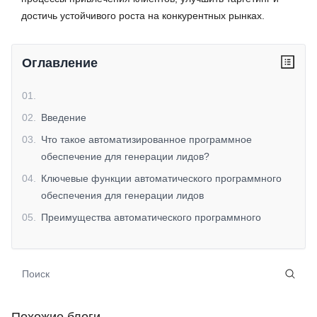
достичь устойчивого роста на конкурентных рынках.
Оглавление
01
.
02
.
Введение
03
.
Что такое автоматизированное программное
обеспечение для генерации лидов?
04
.
Ключевые функции автоматического программного
обеспечения для генерации лидов
05
.
Преимущества автоматического программного
обеспечения для генерации потенциальных клиентов
06
.
Приложения в бизнесе
07
.
Заключение