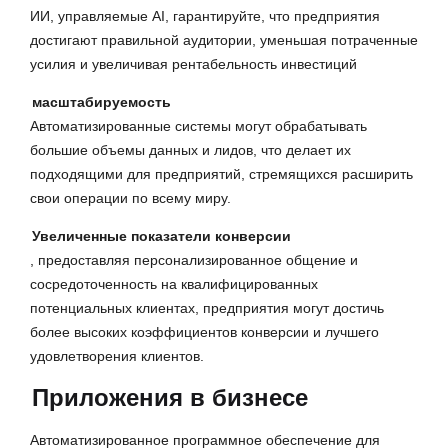
ИИ, управляемые AI, гарантируйте, что предприятия
достигают правильной аудитории, уменьшая потраченные
усилия и увеличивая рентабельность инвестиций
масштабируемость
Автоматизированные системы могут обрабатывать
большие объемы данных и лидов, что делает их
подходящими для предприятий, стремящихся расширить
свои операции по всему миру.
Увеличенные показатели конверсии
, предоставляя персонализированное общение и
сосредоточенность на квалифицированных
потенциальных клиентах, предприятия могут достичь
более высоких коэффициентов конверсии и лучшего
удовлетворения клиентов.
Приложения в бизнесе
Автоматизированное программное обеспечение для