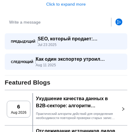
Click to expand more
SEO, который продает:
ПРЕДЫДУЩИЙ
Jul 23 2025
использование ИИ для
привлечения реальных запросов
Как один экспортер утроил
на экспорт
СЛЕДУЮЩИЙ
Aug 11 2025
количество квалифицированных
лидов с помощью SaleAI Agent для
генерации лидов
Featured Blogs
Ухудшение качества данных в
B2B-секторе: алгоритм
6
повторной проверки лидов с
Aug 2026
Практический алгоритм действий для определения
необходимости повторной проверки старых записей
помощью SaleAI
B2B, выявления фактов, требующих подтверждения,
и готовности потенциального клиента к
Отслеживание источников лидов
взаимодействию через CRM-систему или к