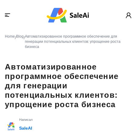
Home
Blog
Автоматизированное программное обеспечение для
/
/
генерации потенциальных клиентов: упрощение роста
бизнеса
Автоматизированное
программное обеспечение
для генерации
потенциальных клиентов:
упрощение роста бизнеса
Написал
SaleAI