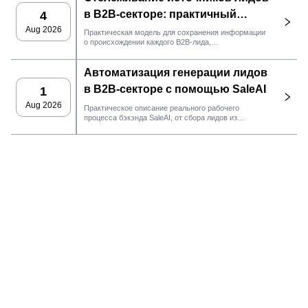
установлению контакта.
в B2B-секторе: практичный
4
рабочий процесс с
Aug 2026
Практическая модель для сохранения информации
о происхождении каждого B2B-лида,
использованием SaleAI.
подтверждениях источника и определении
дальнейших действий в процессе продаж в SaleAI.
Автоматизация генерации лидов
в B2B-секторе с помощью SaleAI
1
Aug 2026
Практическое описание реального рабочего
процесса бэкэнда SaleAI, от сбора лидов из
различных источников и постоянного хранения
данных до рассылки электронных писем,
управления CRM и отслеживания результатов.