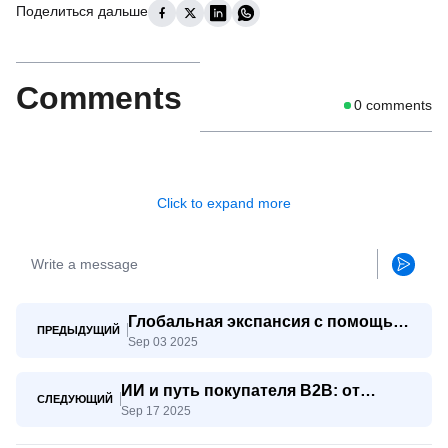
Поделиться дальше
Comments
0
comments
Click to expand more
Глобальная экспансия с помощью
ПРЕДЫДУЩИЙ
Sep 03 2025
ИИ: как малые и средние
предприятия конкурируют с
ИИ и путь покупателя B2B: от
гигантами
СЛЕДУЮЩИЙ
Sep 17 2025
осознания к решению