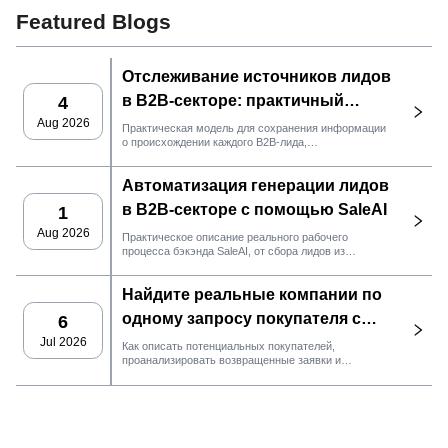
Featured Blogs
Отслеживание источников лидов
в B2B-секторе: практичный
4
рабочий процесс с
Aug 2026
Практическая модель для сохранения информации
о происхождении каждого B2B-лида,
использованием SaleAI.
подтверждениях источника и определении
дальнейших действий в процессе продаж в SaleAI.
Автоматизация генерации лидов
в B2B-секторе с помощью SaleAI
1
Aug 2026
Практическое описание реального рабочего
процесса бэкэнда SaleAI, от сбора лидов из
различных источников и постоянного хранения
данных до рассылки электронных писем,
Найдите реальные компании по
управления CRM и отслеживания результатов.
одному запросу покупателя с
6
помощью агента SaleAI
Jul 2026
Как описать потенциальных покупателей,
проанализировать возвращенные заявки и
LeadFinder.
переместить только подходящие записи в
следующий рабочий процесс SaleAI.