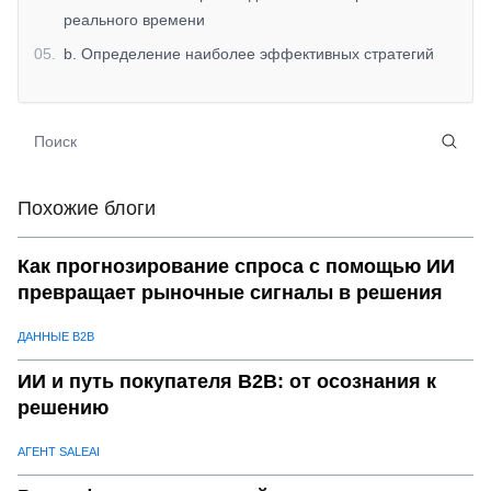
реального времени
05
.
b. Определение наиболее эффективных стратегий
продаж
06
.
c. Анализ конверсии лидов
07
.
d.Прогнозирование тенденций продаж и спроса
08
.
Ключевые преимуществаАналитика данных о
Похожие блоги
продажахс SaleAI
09
.
a. Более разумное принятие решений
Как прогнозирование спроса с помощью ИИ
10
.
b. Оптимизированные стратегии продаж
превращает рыночные сигналы в решения
11
.
c.Повышенная точность прогнозирования
ДАННЫЕ B2B
12
.
d. Повышение производительности отдела продаж
13
.
e. Взаимодействие с клиентами на основе данных
ИИ и путь покупателя B2B: от осознания к
решению
14
.
Вывод: раскройте весь потенциал ваших данных о
продажах с помощьюРаспродажаGPT
АГЕНТ SALEAI