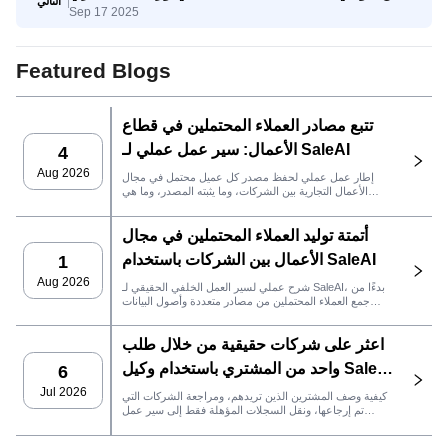
التالي
Sep 17 2025
إلى اتخاذ القرار
Featured Blogs
تتبع مصادر العملاء المحتملين في قطاع
الأعمال: سير عمل عملي لـ SaleAI
4
Aug 2026
إطار عمل عملي لحفظ مصدر كل عميل محتمل في مجال
الأعمال التجارية بين الشركات، وما يثبته المصدر، وما هي
إجراءات المبيعات التي يجب اتخاذها بعد ذلك في SaleAI.
أتمتة توليد العملاء المحتملين في مجال
الأعمال بين الشركات باستخدام SaleAI
1
Aug 2026
شرح عملي لسير العمل الخلفي الحقيقي لـ SaleAI، بدءًا من
جمع العملاء المحتملين من مصادر متعددة وأصول البيانات
الدائمة وصولاً إلى التواصل عبر البريد الإلكتروني، وملكية نظام
إدارة علاقات العملاء، وتتبع الأداء.
اعثر على شركات حقيقية من خلال طلب
واحد من المشتري باستخدام وكيل SaleAI
6
LeadFinder
Jul 2026
كيفية وصف المشترين الذين تريدهم، ومراجعة الشركات التي
تم إرجاعها، ونقل السجلات المؤهلة فقط إلى سير عمل
SaleAI التالي.