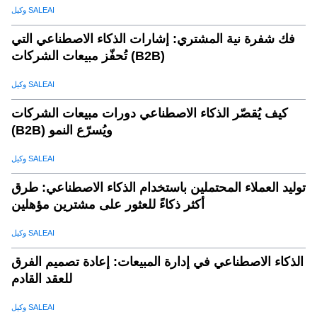
وكيل SALEAI
ب) تحسين سلاسل التوريد
.
18
فك شفرة نية المشتري: إشارات الذكاء الاصطناعي التي
ج) الامتثال للوائح
.
19
تُحفّز مبيعات الشركات (B2B)
د) التوسع عالميا
.
20
وكيل SALEAI
كيف يُقصّر الذكاء الاصطناعي دورات مبيعات الشركات
(B2B) ويُسرّع النمو
وكيل SALEAI
توليد العملاء المحتملين باستخدام الذكاء الاصطناعي: طرق
أكثر ذكاءً للعثور على مشترين مؤهلين
وكيل SALEAI
الذكاء الاصطناعي في إدارة المبيعات: إعادة تصميم الفرق
للعقد القادم
وكيل SALEAI