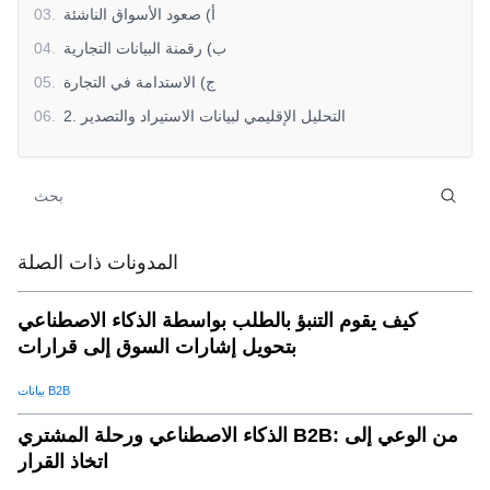
أ) صعود الأسواق الناشئة
.
03
ب) رقمنة البيانات التجارية
.
04
ج) الاستدامة في التجارة
.
05
2. التحليل الإقليمي لبيانات الاستيراد والتصدير
.
06
(أ) آسيا والمحيط الهادئ
.
07
ب) أمريكا الشمالية
.
08
ج) أوروبا
.
09
(د) أفريقيا
.
10
المدونات ذات الصلة
3. التحديات التي تؤثر على التجارة العالمية في عام 2025
.
11
كيف يقوم التنبؤ بالطلب بواسطة الذكاء الاصطناعي
أ) التوترات الجيوسياسية
.
12
بتحويل إشارات السوق إلى قرارات
ب) اضطرابات سلسلة التوريد
.
13
ج) تزايد الحمائية
.
14
بيانات B2B
د) إمكانية الوصول إلى البيانات
.
15
الذكاء الاصطناعي ورحلة المشتري B2B: من الوعي إلى
4. كيف يمكن للشركات الاستفادة من بيانات التجارة لعام 2025
.
16
اتخاذ القرار
أ) تحليل اتجاهات السوق
.
17