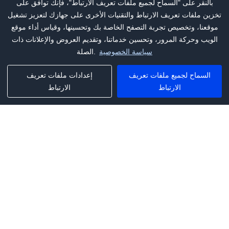
بالنقر على "السماح لجميع ملفات تعريف الارتباط"، فإنك توافق على
تخزين ملفات تعريف الارتباط والتقنيات الأخرى على جهازك لتعزيز تشغيل
موقعنا، وتخصيص تجربة التصفح الخاصة بك وتحسينها، وقياس أداء موقع
الويب وحركة المرور، وتحسين خدماتنا، وتقديم العروض والإعلانات ذات
سياسة الخصوصية
الصلة.
السماح لجميع ملفات تعريف
إعدادات ملفات تعريف
الارتباط
الارتباط
Phone:
+1(341)231-2122
E-mail:
marketing@saleai.ai