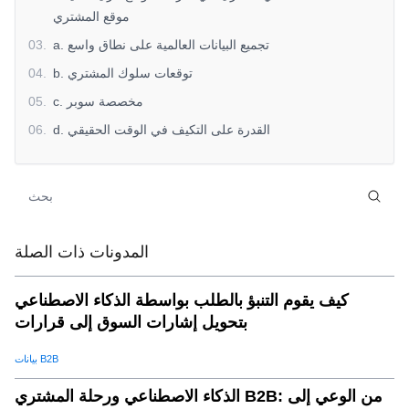
موقع المشتري
a. تجميع البيانات العالمية على نطاق واسع
.
03
b. توقعات سلوك المشتري
.
04
c. مخصصة سوبر
.
05
d. القدرة على التكيف في الوقت الحقيقي
.
06
من البيانات إلى القرارات: المشتري الذي يستهدف سير العمل
.
07
مع AI
الخطوة 1: جمع البيانات وتكاملها
.
08
الخطوة 2: التنميط والتجزئة للمشتري
.
09
المدونات ذات الصلة
الخطوة 3: الاستهداف التنبئي
.
10
الخطوة 4: المشاركة متعددة القنوات
.
11
كيف يقوم التنبؤ بالطلب بواسطة الذكاء الاصطناعي
بتحويل إشارات السوق إلى قرارات
الخطوة 5: التحسين المستمر
.
12
التغلب على التحديات الشائعة في مستهدف ai-ai-ai-driven
.
13
بيانات B2B
التأثير الحقيقي: قصص نجاح الذكاء الاصطناعي
.
14
الذكاء الاصطناعي ورحلة المشتري B2B: من الوعي إلى
مستقبل تحديد موقع المشتري: ما هي الخطوة التالية؟
.
15