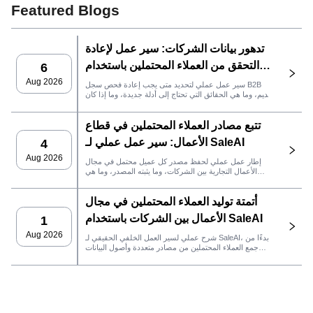
Featured Blogs
تدهور بيانات الشركات: سير عمل لإعادة
التحقق من العملاء المحتملين باستخدام
6
SaleAI
Aug 2026
سير عمل عملي لتحديد متى يجب إعادة فحص سجل B2B
قديم، وما هي الحقائق التي تحتاج إلى أدلة جديدة، وما إذا كان
العميل المحتمل جاهزًا لنظام إدارة علاقات العملاء أو للتواصل.
تتبع مصادر العملاء المحتملين في قطاع
الأعمال: سير عمل عملي لـ SaleAI
4
Aug 2026
إطار عمل عملي لحفظ مصدر كل عميل محتمل في مجال
الأعمال التجارية بين الشركات، وما يثبته المصدر، وما هي
إجراءات المبيعات التي يجب اتخاذها بعد ذلك في SaleAI.
أتمتة توليد العملاء المحتملين في مجال
الأعمال بين الشركات باستخدام SaleAI
1
Aug 2026
شرح عملي لسير العمل الخلفي الحقيقي لـ SaleAI، بدءًا من
جمع العملاء المحتملين من مصادر متعددة وأصول البيانات
الدائمة وصولاً إلى التواصل عبر البريد الإلكتروني، وملكية نظام
إدارة علاقات العملاء، وتتبع الأداء.