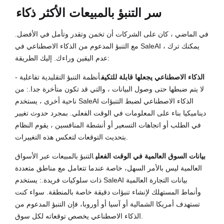
سر التنبؤ بالمبيعات الأكثر ذكاء
في الماضي ، كان على الشركات أن تخمن وتقدر وتأمل في الأفضل.
مع التنبؤ المدعوم من الذكاء الاصطناعي في SaleAI ، يمكنك ترك
عدم اليقين وراءك. إليك الطريقة:
الذكاء الاصطناعي يجعلها قابلة للتكيف
أنظمة التنبؤ التقليدية تفاعلية -
لا يتم ضبطها حتى وصول البيانات ، والتي قد تكون متأخرة جدا.: من
ناحية أخرى ، يستخدم SaleAI الذكاء الاصطناعي لضبط التنبؤات
ديناميكيا بناء على المعلومات في الوقت الفعلي. بمجرد حدوث تغيير
في الطلب أو اتجاهات التسعير أو أنشطة المنافسين ، يقوم النظام
بتحديث التوقعات لتعكس هذه التغييرات.
بيانات السوق العالمية في الوقت الفعلي
التنبؤ بالمبيعات عبر الأسواق
العالمية ليس بالأمر السهل، خاصة عندما تتعامل مع مناطق متعددة
ذات سلوكيات فريدة.: يستخدم SaleAI بيانات التجارة العالمية
وأنماط المستهلك لإنشاء تنبؤات دقيقة خاصة بالمنطقة. سواء كنت
تستهدف أمريكا الشمالية أو آسيا أو أوروبا، فإن التنبؤ المدعوم من
الذكاء الاصطناعي يخصص توقعاته لكل سوق.