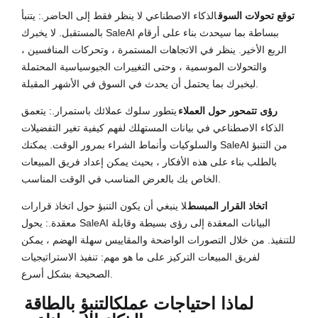
توقع تحولات السوق
الذكاء الاصطناعي لا ينظر فقط إلى الحاضر.: يتنبأ
بالمستقبل. لا يخبرك SaleAI ببساطة بما سيحدث بناء على أرقام
الربع الأخير. ينظر في الاتجاهات المستمرة ، وتحركات المنافسين ،
والتحولات الموسمية ، وحتى التغييرات الجيوسياسية المحتملة
ليخبرك بما يحتمل أن يحدث في السوق في الأشهر المقبلة.
رؤى تتمحور حول العملاء
يتطور سلوك عملائك باستمرار.: يتعمق
الذكاء الاصطناعي في بيانات المستهلك لفهم كيفية تغير التفضيلات
والسلوكيات وأنماط الشراء بمرور الوقت. يمكنك SaleAI من التنبؤ
بالطلب بناء على هذه الأفكار ، بحيث يمكن إعداد فريق المبيعات
الخاص بك بالعرض المناسب في الوقت المناسب.
اتخاذ القرار المبسط
لا ينبغي أن يكون التنبؤ حول اتخاذ قرارات
معقدة.: يحول SaleAI البيانات المعقدة إلى رؤى بسيطة وقابلة
للتنفيذ. من خلال التصورات الواضحة والمقاييس سهلة الهضم ، يمكن
لفريق المبيعات التركيز على ما هو مهم: تنفيذ الاستراتيجيات
الصحيحة بشكل أسرع.
لماذا احتياجات عملك
التنبؤ بالطاقة