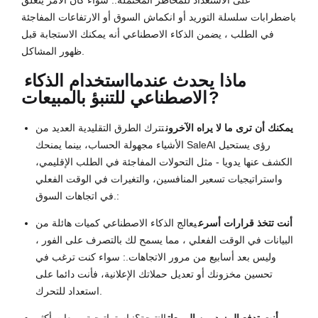
على الاستعداد للمخاطر المحتملة.: سواء كان الأمر يتعلق
باضطرابات سلسلة التوريد أو انكماش السوق أو الارتفاعات المفاجئة
في الطلب ، يضمن الذكاء الاصطناعي أنه يمكنك الاستجابة قبل
ظهور المشاكل.
ماذا يحدث عندما
استخدام الذكاء
?
الاصطناعي للتنبؤ بالمبيعات
يمكنك أن ترى ما لا يراه الآخرون
تترك الطرق التقليدية العديد من
الأشياء مجهولة الحساب، بينما يمنحك SaleAI رؤى يستحيل
الكشف عنها يدويا - مثل التحولات المفاجئة في الطلب الإقليمي،
واستراتيجيات تسعير المنافسين، والتغيرات في الوقت الفعلي
في اتجاهات السوق.:
أنت تتخذ قرارات أسرع
يعالج الذكاء الاصطناعي كميات هائلة من
البيانات في الوقت الفعلي ، مما يسمح لك بالتصرف على الفور ،
وليس بعد أسابيع من مرور الاتجاهات.: سواء كنت ترغب في
تحسين مخزونك أو تعديل حملاتك الإعلانية، فأنت دائما على
استعداد للتحرك.