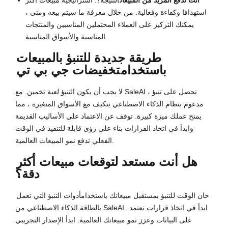
أنت تدفع المزيد من المبيعات
النتيجة؟: استراتيجية مبيعات أكثر
استهدافا وكفاءة وفعالية. من خلال معرفة ما سيتم بيعه ومتى ،
يمكنك التركيز على العملاء المحتملين المناسبين والمنتجات
المناسبة والأسواق المناسبة.
طريقة جديدة للتنبؤ بالمبيعات
باستخدام
تخفيضات جي بي تي
لا يجب أن يكون التنبؤ لعبة تخمين. مع SaleAI ، تحصل على تنبؤ
مدعوم بنظام الذكاء الاصطناعي يتكيف مع الأسواق المتغيرة ، مما
يمنح عملك ميزة كبيرة. توقف عن الاعتماد على الأساليب القديمة
وابدأ في اتخاذ القرارات بناء على رؤى قابلة للتنفيذ في الوقت
الفعلي تدفع نمو المبيعات العالمية.
هل أنت مستعد لتوقعات مبيعات أكثر
دقة؟
حان الوقت للتنبؤ بمستقبل مبيعاتك باستخدام
أدوات التنبؤ التي تعمل
. ابدأ في اتخاذ قرارات تعتمد
بالطاقة الذكاء الاصطناعي من SaleAI
على البيانات وعزز نمو مبيعاتك العالمية. ابدأ الإصدار التجريبي