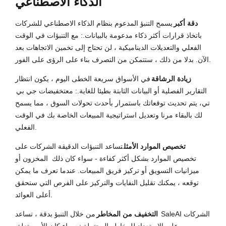
الذكاء الاصطناعي
دقة أكبر
يسمح التنبؤ المدعوم بنظام الذكاء الاصطناعي للشركات
باتخاذ قرارات أكثر ذكاء مدعومة بالبيانات.: مع التنبؤات في الوقت
الفعلي والتعديلات الديناميكية ، لن تحتاج إلى تخمين الاتجاهات بعد
الآن. بدلا من ذلك ، ستتمكن من التصرف بناء على الرؤى على الفور.
زيادة الرشاقة
في الأسواق سريعة الخطى اليوم ، يكون انتظار
التقارير الفصلية أو البيانات الثابتة بطيئا للغاية.: مع
تخفيضات جي بي
تي
، يتم تحديث توقعاتك باستمرار بأحدث تحولات السوق ، مما يسمح
لك بالبقاء مرنا وتعديل استراتيجية المبيعات الخاصة بك في الوقت
الفعلي.
تخصيص الموارد الأمثل
تساعد التنبؤات الدقيقة الشركات على
تخصيص الموارد بشكل أكثر كفاءة - سواء كان ذلك
المخزون أو
ميزانيات التسويق أو تركيز فريق المبيعات. عندما تعرف ما يمكن
توقعه ، يمكنك تقليل النفايات والتركيز على الفرص التي ستحقق
أعلى العوائد.
التخفيف من المخاطر
من خلال التنبؤ بدقة ، تساعد SaleAI الشركات