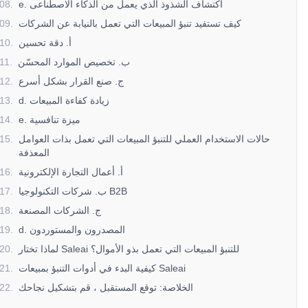
e. اكتشاف الشذوذ الذي يعمل من الذكاء الاصطناعى
.
08
كيف تستفيد تنبؤ المبيعات التي تعمل بالنيابة عن الشركات
.
09
أ. دقة تحسين
.
10
ب. تخصيص الموارد المحسّن
.
11
ج. صنع القرار بشكل أسرع
.
12
d. زيادة كفاءة المبيعات
.
13
e. ميزة تنافسية
.
14
حالات الاستخدام العملي للتنبؤ المبيعات التي تعمل بذات العوامل
.
15
المعذفة
أ. أعمال التجارة الإلكترونية
.
16
ب. شركات التكنولوجيا B2B
.
17
ج. الشركات المصنعة
.
18
d. المصدرون والمستوردون
.
19
لماذا تختار Saleai للتنبؤ المبيعات التي تعمل بذو الأموال؟
.
20
كيفية البدء في أدوات التنبؤ بمبيعات Saleai
.
21
الخلاصة: توقع المستقبل ، قم بتشكيل نجاحك
.
22