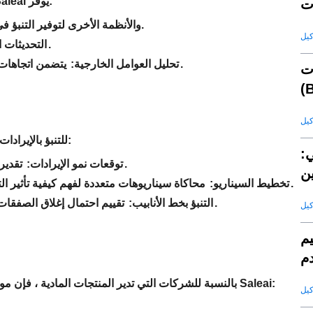
يعتمد التنبؤ التقليدي غالبًا على التقارير التي عفا عليها الزمن ، لكن Saleai يوفر:
المزامنة مع CRM و ERP والأنظمة الأخرى لتوفير التنبؤ في الوقت الفعلي.
يعدل بشكل مستمر التنبؤات عند إضافة بيانات جديدة.
التحديثات ا
يتضمن اتجاهات السوق والمؤشرات الاقتصادية ونشاط المنافس لتوقعات شاملة.
تحليل العوامل الخارجية:
ت
تستخدم أدوات التنبؤ في Saleai AI للتنبؤ بالإيرادات بدقة لا مثيل لها. تشمل الميزات:
ي:
تقدير الإيرادات المستقبلية على أساس الأداء التاريخي وظروف السوق.
توقعات نمو الإيرادات:
ن
محاكاة سيناريوهات متعددة لفهم كيفية تأثير التغييرات في استراتيجية المبيعات أو ظروف السوق على الإيرادات.
تخطيط السيناريو:
تقييم احتمال إغلاق الصفقات داخل أطر زمنية محددة لتحسين خط أنابيب المبيعات الخاص بك.
التنبؤ بخط الأنابيب:
يم
دم
بالنسبة للشركات التي تدير المنتجات المادية ، فإن مواءمة توقعات المبيعات مع تخطيط المخزون أمر بالغ الأهمية. عروض Saleai: