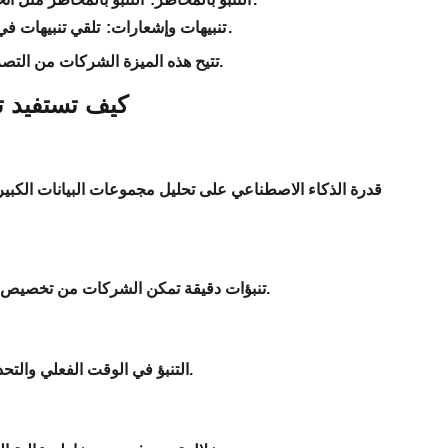
تلقي تنبيهات في الوقت الفعلي عندما تنخفض التوقعات خارج النطاقات المتوقعة.
تنبيهات وإشعارات:
تتيح هذه الميزة الشركات من التصرف بشكل استباقي لتخفيف المخاطر والاستفادة من الفرص الناشئة.
كيف تستفيد تن
قدرة الذكاء الاصطناعي على تحليل مجموعات البيانات الكبير
تنبؤات دقيقة تمكن الشركات من تخصيص الموارد - مثل ميزانيات التسويق والتوظيف والمخزون - بشكل فعال.
التنبؤ في الوقت الفعلي والتحديثات الديناميكية تسمح للشركات بالاستجابة بسرعة لظروف السوق.