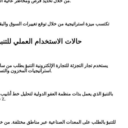
من خلال تحديد فرص ومخاطر عالية القيمة ، يمكن لفرق المبيعات تركيز جهودها حيث سيكون لها أكبر تأثير.
حالات الاستخدام العملي للتنب
يستخدم تجار التجزئة للتجارة الإلكترونية التنبؤ بطلب من س
استراتيجيات المخزون والتسويق ، فإنها تحقق زيادة بنسبة 40 ٪ في الإيرادات خلال فترات الذروة.
فإنها تركز جهود المبيعات الخاصة بهم وتحسين معدل الفوز بنسبة 25 ٪.