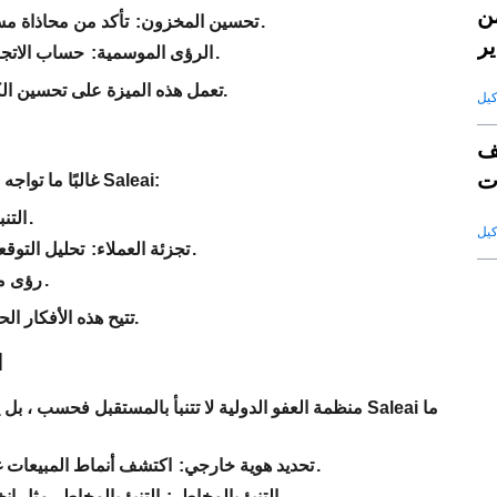
ن
تأكد من محاذاة مستويات الأسهم مع المبيعات المتوقعة لتجنب التغلب على التخزين.
تحسين المخزون:
ير
حساب الاتجاهات الموسمية لتخطيط استراتيجيات المخزون والتسويق بفعالية.
الرؤى الموسمية:
تعمل هذه الميزة على تحسين الكفاءة التشغيلية وتضمن تخصيص الموارد حيث تكون هناك حاجة إليها.
ف
ت
غالبًا ما تواجه الشركات العالمية تحدي التنبؤ بالمبيعات عبر الأسواق المتنوعة. يوفر Saleai:
قة
التنبؤ بأداء المبيعات حسب البلد أو المنطقة أو المدينة.
التن
تحليل التوقعات لمجموعات العملاء المحددة أو الصناعات أو التركيبة السكانية.
تجزئة العملاء:
مبيعات التنبؤ بالمنتجات الفردية أو فئات المنتجات.
رؤى م
تتيح هذه الأفكار الحبيبية للشركات تخصيص استراتيجياتها لأسواق محددة وشرائح العملاء.
e
منظمة العفو الدولية لا تتنبأ بالمستقبل فحسب ، بل يح
اكتشف أنماط المبيعات غير العادية التي يمكن أن تشير إلى المشكلات أو الفرص المحتملة.
تحديد هوية خارجي:
التنبؤ بالمخاطر مثل انخفاضات الإيرادات ، أو مضغ العميل ، أو اضطرابات سلسلة التوريد.
التنبؤ بالمخاطر: