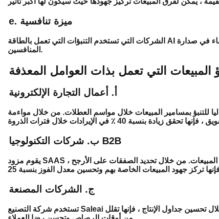
e. ميزة تنافسية
الشركات التي تستخدم التنبؤات التي تعمل بالطاقة AI تكتسب ميزة استراتيجية من خلال توقع تغييرات السوق والبقاء في صدارة
المنافسين.
ؤ المبيعات التي تعمل بذات العوامل المعذفة
أ. أعمال التجارة الإلكترونية
اليا للتنبؤ بمسامير المبيعات خلال مواسم العطلات. من خلال مواءمة
ب. شركات التكنولوجيا B2B
يقوم مزود SAAS بالتنبؤ الذي يعمل بذات منظمة العفو الدولية لتحليل خط أنابيب المبيعات. من خلال تحديد الصفقات على الأرجح ،
ج. الشركات المصنعة
تستخدم شركة التصنيع Saleai للتنبؤ بالطلب على المعدات الصناعية عبر مناطق مختلفة. من خلال تحسين جداول الإنتاج ، فإنها تقلل
من أوقات الرصاص وتحسن رضا العملاء.