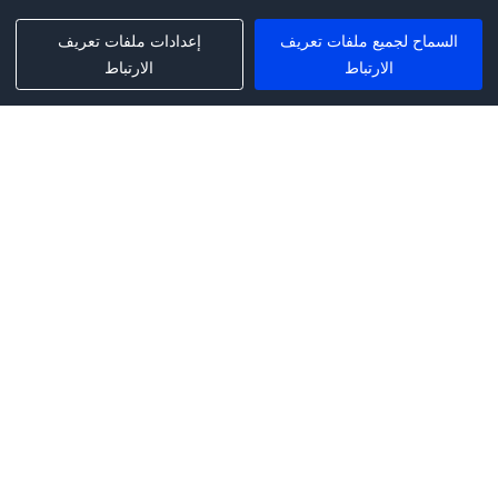
السماح لجميع ملفات تعريف
إعدادات ملفات تعريف
الارتباط
الارتباط
Phone:
+1(341)231-2122
E-mail:
marketing@saleai.ai
Address:
7901 4TH ST N STE 300
ST.PETERSBURG,FL.US 33702