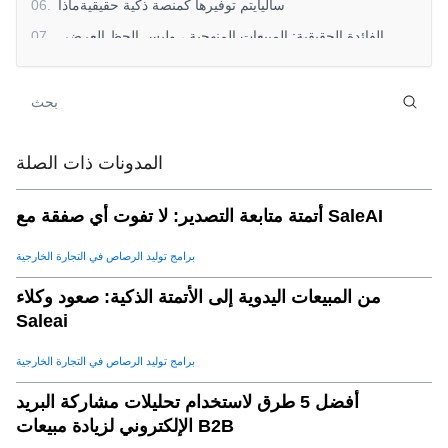
ساليايتم توفيرها كمنصة ذكية حقيقيةماذا
.
06
الفائدة الحقيقية: المبيعات المنهجية ، وليس الحظ العرضي
.
07
ملخص: لقد حدث التحول بالفعل
.
08
المدونات ذات الصلة
أتمتة متابعة التصدير: لا تفوت أي صفقة مع SaleAI
برامج توليد الرصاص في التجارة الخارجية
من المبيعات اليدوية إلى الأتمتة الذكية: صعود وكلاء
Saleai
برامج توليد الرصاص في التجارة الخارجية
أفضل 5 طرق لاستخدام تحليلات مشاركة البريد
الإلكتروني لزيادة مبيعات B2B