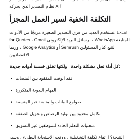
نظام التصدير الذي يحركه AI؟
التكلفة الخفية لسير العمل المجزأ
تستخدم العديد من فرق التصدير الصغيرة مزيجًا من الأدوات: Excel
for Quotes ، Gmail لرسائل البريد الإلكتروني ، WhatsApp للمتابعة
، وربما Google Analytics أو Semrush لتتبع كبار المسئولين
الاقتصاديين.
كل أداة تحل مشكلة واحدة - ولكنها تخلق خمسة أدوات جديدة:
فقد الوقت المفقود بين المنصات
المهام اليدوية المتكررة
صوامع البيانات والمتابعة غير المتسقة
تكامل محدود بين توليد الرصاص وتحويل الصفقة
منحنيات التعلم الحادة للموظفين غير التسويق
النتيجة؟ ارتفاع تكلفة التشغيلية ، ووقت الاستجابة البطيء ، وسير