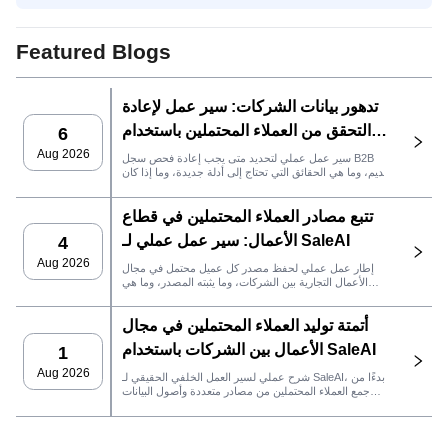
SaleAI لتوليد العملاء المحتملين
Featured Blogs
تدهور بيانات الشركات: سير عمل لإعادة
التحقق من العملاء المحتملين باستخدام
6
SaleAI
Aug 2026
سير عمل عملي لتحديد متى يجب إعادة فحص سجل B2B
قديم، وما هي الحقائق التي تحتاج إلى أدلة جديدة، وما إذا كان
العميل المحتمل جاهزًا لنظام إدارة علاقات العملاء أو للتواصل.
تتبع مصادر العملاء المحتملين في قطاع
الأعمال: سير عمل عملي لـ SaleAI
4
Aug 2026
إطار عمل عملي لحفظ مصدر كل عميل محتمل في مجال
الأعمال التجارية بين الشركات، وما يثبته المصدر، وما هي
إجراءات المبيعات التي يجب اتخاذها بعد ذلك في SaleAI.
أتمتة توليد العملاء المحتملين في مجال
الأعمال بين الشركات باستخدام SaleAI
1
Aug 2026
شرح عملي لسير العمل الخلفي الحقيقي لـ SaleAI، بدءًا من
جمع العملاء المحتملين من مصادر متعددة وأصول البيانات
الدائمة وصولاً إلى التواصل عبر البريد الإلكتروني، وملكية نظام
إدارة علاقات العملاء، وتتبع الأداء.