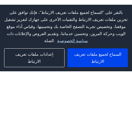
بالنقر على "السماح لجميع ملفات تعريف الارتباط"، فإنك توافق على
تخزين ملفات تعريف الارتباط والتقنيات الأخرى على جهازك لتعزيز تشغيل
موقعنا، وتخصيص تجربة التصفح الخاصة بك وتحسينها، وقياس أداء موقع
الويب وحركة المرور، وتحسين خدماتنا، وتقديم العروض والإعلانات ذات
سياسة الخصوصية
الصلة.
السماح لجميع ملفات تعريف
إعدادات ملفات تعريف
الارتباط
الارتباط
Phone:
+1(341)231-2122