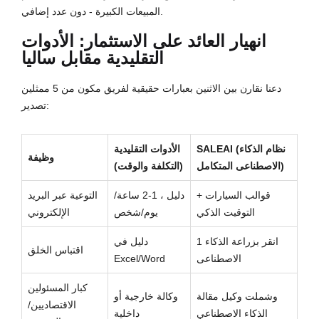
المبيعات الكبيرة - دون عدد إضافي.
انهيار العائد على الاستثمار: الأدوات
التقليدية مقابل ساليا
دعنا نقارن بين الاثنين بعبارات حقيقية لفريق مكون من 5 ممثلين
تصدير:
SALEAI (نظام الذكاء
الأدوات التقليدية
وظيفة
الاصطناعى المتكامل)
(التكلفة والوقت)
قوالب السيارات +
دليل ، 1-2 ساعة/
التوعية عبر البريد
التوقيت الذكي
يوم/شخص
الإلكتروني
1 انقر بزراعة الذكاء
دليل في
اقتباس الخلق
الاصطناعى
Excel/Word
كبار المسئولين
وشملت وكيل مقالة
وكالة خارجية أو
الاقتصاديين/
الذكاء الاصطناعي
داخلية