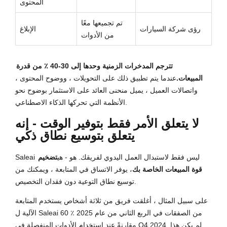
المحتوى
تم تجميعها معًا
رؤى شركة السيارات
الإبلاغ
من الأدوات
تترجم المدخرات الزمنية وحدها إلى 30-40 ٪ من قدرة
المبيعات.
عندما يتم تطبيق ذلك على التحويلات ، ووضوح المحتوى ،
واتصالات العميل ، يميل منحنى العائد على الاستثمار بوضوح نحو
الأنظمة التي تحركها الذكاء الاصطناعي.
لا يتعلق الأمر فقط بتوفير الوقت - إنه
يتعلق بتوسيع نطاق ذكي
Saleai ليس فقط لاستبدال العمل اليدوي لفريقك. هو - هي
تضخيم
قوة المبيعات الخاصة بك
، يوفر الاتساق في المتابعة ، ويمكنك من
توسيع نطاق التوعية دون فقدان التخصيص.
على سبيل المثال ، أغلقت فريق من ثلاثة أشخاص يستخدم المتابعة
الآلية ل Saleai 60 ٪ من الصفقات في الربع الثاني من عام 2025
مقارنةً عند استخدام الأدوات المنفصلة في Q4 2024. لم يكن هذا