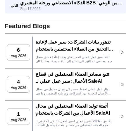
الذكاء الاصطناعي ورحلة المشتري B2B: من الوعي
التالي
Sep 17 2025
إلى اتخاذ القرار
Featured Blogs
تدهور بيانات الشركات: سير عمل لإعادة
التحقق من العملاء المحتملين باستخدام
6
SaleAI
Aug 2026
سير عمل عملي لتحديد متى يجب إعادة فحص سجل B2B
قديم، وما هي الحقائق التي تحتاج إلى أدلة جديدة، وما إذا كان
العميل المحتمل جاهزًا لنظام إدارة علاقات العملاء أو للتواصل.
تتبع مصادر العملاء المحتملين في قطاع
الأعمال: سير عمل عملي لـ SaleAI
4
Aug 2026
إطار عمل عملي لحفظ مصدر كل عميل محتمل في مجال
الأعمال التجارية بين الشركات، وما يثبته المصدر، وما هي
إجراءات المبيعات التي يجب اتخاذها بعد ذلك في SaleAI.
أتمتة توليد العملاء المحتملين في مجال
الأعمال بين الشركات باستخدام SaleAI
1
Aug 2026
شرح عملي لسير العمل الخلفي الحقيقي لـ SaleAI، بدءًا من
جمع العملاء المحتملين من مصادر متعددة وأصول البيانات
الدائمة وصولاً إلى التواصل عبر البريد الإلكتروني، وملكية نظام