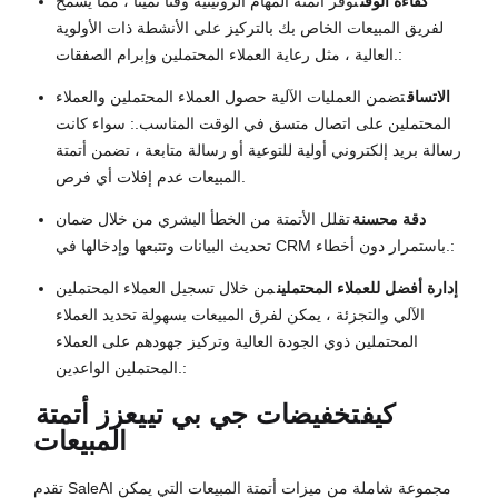
كفاءة الوقت
توفر أتمتة المهام الروتينية وقتا ثمينا ، مما يسمح
لفريق المبيعات الخاص بك بالتركيز على الأنشطة ذات الأولوية
العالية ، مثل رعاية العملاء المحتملين وإبرام الصفقات.:
الاتساق
تضمن العمليات الآلية حصول العملاء المحتملين والعملاء
المحتملين على اتصال متسق في الوقت المناسب.: سواء كانت
رسالة بريد إلكتروني أولية للتوعية أو رسالة متابعة ، تضمن أتمتة
المبيعات عدم إفلات أي فرص.
دقة محسنة
تقلل الأتمتة من الخطأ البشري من خلال ضمان
تحديث البيانات وتتبعها وإدخالها في CRM باستمرار دون أخطاء.:
إدارة أفضل للعملاء المحتملين
من خلال تسجيل العملاء المحتملين
الآلي والتجزئة ، يمكن لفرق المبيعات بسهولة تحديد العملاء
المحتملين ذوي الجودة العالية وتركيز جهودهم على العملاء
المحتملين الواعدين.:
كيف
تخفيضات جي بي تي
يعزز أتمتة
المبيعات
تقدم SaleAI مجموعة شاملة من ميزات أتمتة المبيعات التي يمكن