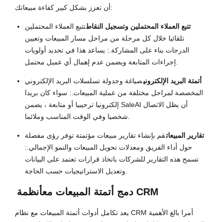
أن تعزز بشكل كبير كفاءة مبيعاتك:
تتبع العملاء المحتملين وتسجيل النقاط
تتبع العملاء المحتملين
تلقائيا خلال كل مرحلة من مراحل مسار المبيعات وتعيين
الدرجات بناء على المشاركة.: يساعد هذا في تحديد أولويات
إجراءات المتابعة ويضمن عدم إهمال أي عميل محتمل.
أتمتة البريد الإلكتروني
صياغة وجدولة تسلسلات البريد الإلكتروني
المخصصة لمراحل مختلفة من عملية المبيعات.: سواء كان بريدا
إلكترونيا ترحيبيا أو متابعة ، يضمن SaleAI أن يظل الاتصال
شخصيا وفي الوقت المناسب وملائما.
تقارير المبيعات
قم بإنشاء تقارير مبيعات مؤتمتة توفر رؤى مفصلة
حول أداء الفريق ومعدلات تحويل المبيعات والنمو الإجمالي.:
تسمح هذه التقارير للشركات باتخاذ قرارات تعتمد على البيانات
وتعديل الاستراتيجيات حسب الحاجة.
أنظمة CRM
دمج أتمتة المبيعات مع
يعد تكامل أدوات أتمتة المبيعات مع نظام CRM أمرا بالغ الأهمية