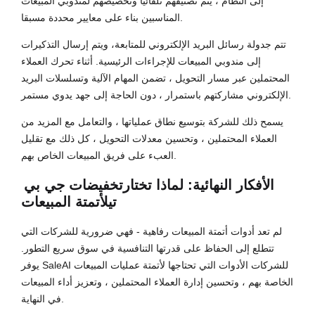
إلى النظام ، يتم تصنيفهم تلقائيا وتخصيصهم لمندوبي المبيعات
المناسبين بناء على معايير محددة مسبقا.
تتم جدولة رسائل البريد الإلكتروني للمتابعة، ويتم إرسال التذكيرات
إلى مندوبي المبيعات للإجراءات الرئيسية. أثناء تحرك العملاء
المحتملين عبر مسار التحويل ، تضمن المهام الآلية وتسلسلات البريد
الإلكتروني مشاركتهم باستمرار ، دون الحاجة إلى جهد يدوي مستمر.
يسمح ذلك للشركة بتوسيع نطاق عملياتها ، والتعامل مع المزيد من
العملاء المحتملين ، وتحسين معدلات التحويل ، كل ذلك مع تقليل
العبء على فريق المبيعات الخاص بهم.
الأفكار النهائية: لماذا تختار
تخفيضات جي بي
تي
لأتمتة المبيعات
لم تعد أدوات أتمتة المبيعات رفاهية - فهي ضرورية للشركات التي
تتطلع إلى الحفاظ على قدرتها التنافسية في سوق سريع التطور.
يوفر SaleAI للشركات الأدوات التي تحتاجها لأتمتة عمليات المبيعات
الخاصة بهم ، وتحسين إدارة العملاء المحتملين ، وتعزيز أداء المبيعات
في النهاية.