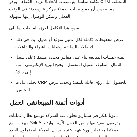
لزيادة الكفاءة. يوفر SaleAI تكاملا سلسا مع منصات CRM المختلفة
، مما يضمن أن جميع بيانات العملاء مركزية ومحدثة في الوقت
الفعلي ويمكن الوصول إليها بسهولة.
يسمح هذا التكامل لفرق المبيعات بما يلي:
عرض محفوظات كاملة لكل عميل متوقع أو عميل، بما في ذلك
الاتصالات السابقة وعمليات الشراء والتفاعلات.
أتمتة عمليات المتابعة بناء على معايير محددة مسبقا (على سبيل
المثال ، سلوك العميل المحتمل ، وفتح البريد الإلكتروني ، وما
إلى ذلك).
تحليل بيانات CRM للحصول على رؤى قابلة للتنفيذ وتحديد فرص
التحسين.
أدوات أتمتة المبيعات
في العمل
دعونا نفكر في سيناريو تحاول فيه الشركة توسيع نطاق عمليات
مبيعاتها. مع SaleAI ، يقومون بتنفيذ مهام سير العمل الآلية لتوليد
العملاء المحتملين ورعايتهم. عندما يدخل العملاء المحتملون الجدد