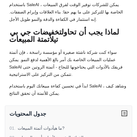
باستخدام SaleAI ، يمكن للشركات توفير الوقت لفرق المبيعات
الخاصة بها للتركيز على ما يهم حقا: بناء العلاقات وإبرام الصفقات.
إنه استثمار في الكفاءة والدقة والنمو طويل الأجل.
لماذا يجب أن تحاول
تخفيضات جي بي
تي
لأتمتة المبيعات
سواء كنت شركة ناشئة صغيرة أو مؤسسة راسخة ، فإن أتمتة
عمليات المبيعات الخاصة بك أمر بالغ الأهمية لدفع النمو. يمكن
SaleAI فريقك بالأدوات التي يحتاجونها للنجاح - أتمتة الروتين حتى
تتمكن من التركيز على الاستراتيجية.
ابدأ في تحسين كفاءة مبيعاتك اليوم باستخدام SaleAI ، وشاهد كيف
يمكن للأتمتة أن تحقق النتائج.
جدول المحتويات
ما هيأدوات أتمتة المبيعات?
.
01