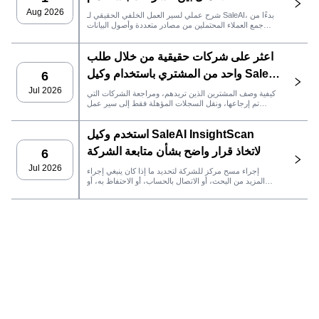
Aug 2026
شرح عملي لسير العمل الخلفي الحقيقي لـ SaleAI، بدءًا من
جمع العملاء المحتملين من مصادر متعددة وأصول البيانات
الدائمة وصولاً إلى التواصل عبر البريد الإلكتروني، وملكية نظام
إدارة علاقات العملاء، وتتبع الأداء.
اعثر على شركات حقيقية من خلال طلب
واحد من المشتري باستخدام وكيل SaleAI
6
LeadFinder
Jul 2026
كيفية وصف المشترين الذين تريدهم، ومراجعة الشركات التي
تم إرجاعها، ونقل السجلات المؤهلة فقط إلى سير عمل
SaleAI التالي.
استخدم وكيل SaleAI InsightScan
لاتخاذ قرار واضح بشأن متابعة الشركة
6
Jul 2026
إجراء مسح مركز للشركة لتحديد ما إذا كان ينبغي إجراء
المزيد من البحث، أو الاتصال بالحساب، أو الاحتفاظ به، أو
رفضه.