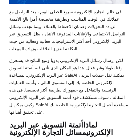
في عالم التجارة الإلكترونية سريع الخطى اليوم ، يعد التواصل مع
عملائك في الوقت المناسب وبطريقة مخصصة أمرا بالغ الأهمية
لزيادة التحويلات وضمان الاحتفاظ بالعملاء. بينما تجذب وسائل
التواصل الاجتماعي والإعلانات المدفوعة الانتباه ، يظل التسويق عبر
البريد الإلكتروني أحد أكثر الاستراتيجيات فعالية وفعالية من حيث
التكلفة لتعزيز العلاقات وزيادة المبيعات.
لكن إرسال رسائل البريد الإلكتروني يدويا وتتبع النتائج قد يستغرق
وقتا طويلا وغير فعال. هذا هو المكان الذي تأتي فيه أتمتة التسويق
عبر البريد الإلكتروني. بمساعدة SaleAI ، يمكنك نقل حملات البريد
الإلكتروني الخاصة بك إلى المستوى التالي ، وأتمتة العمليات
الرئيسية والتفاعل مع جمهورك بطريقة أكثر تخصيصا. في هذه
المقالة ، سوف نستكشف قوة أتمتة التسويق عبر البريد الإلكتروني
وكيف يمكن ل SaleAI مساعدة أعمال التجارة الإلكترونية الخاصة بك
على تحقيق أهدافها.
لماذا
أتمتة التسويق عبر البريد
الإلكتروني
مسائل التجارة الإلكترونية