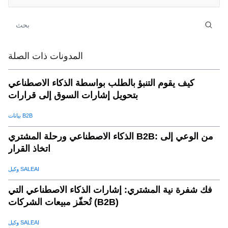
الإلكترونية
(أ) المحفزات القائمة على السلوك
.
07
(ب)توصيات المنتجات الدينامية
.
08
(ج) اختبار A / B للحملات المحسنة
.
09
المدونات ذات الصلة
(د) تجزئة العملاء
.
10
أفضل الممارسات لأتمتة التسويق عبر البريد الإلكترونيفي
.
11
كيف يقوم التنبؤ بالطلب بواسطة الذكاء الاصطناعي
التجارة الإلكترونية
بتحويل إشارات السوق إلى قرارات
(أ) رسائل البريد الإلكتروني الترحيبية
.
12
بيانات B2B
(ب) رسائل البريد الإلكتروني الخاصة بالتخلي عن عربة التسوق
.
13
الذكاء الاصطناعي ورحلة المشتري B2B: من الوعي إلى
(ج) حملات إعادة المشاركة
.
14
اتخاذ القرار
(د) التحليل والتعديل
.
15
مستقبل التسويق عبر البريد الإلكتروني للتجارة الإلكترونية
.
وكيل SALEAI
16
معتخفيضات جي بي تي
فك شفرة نية المشتري: إشارات الذكاء الاصطناعي التي
تُحفّز مبيعات الشركات (B2B)
وكيل SALEAI