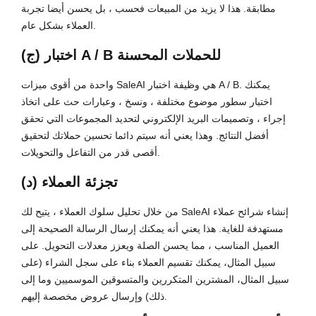
مطابقة. هذا لا يزيد من المبيعات فحسب ، بل يحسن أيضا تجربة
العملاء بشكل عام.
(ج) اختبار A / B للحملات المحسنة
واحدة من أقوى ميزات SaleAI هي وظيفة اختبار A / B. يمكنك
اختبار سطور موضوع مختلفة ، ونسخ ، وعبارات حث على اتخاذ
إجراء ، وتصميمات البريد الإلكتروني لتحديد المجموعات التي تحقق
أفضل النتائج. وهذا يعني أنه سيتم دائما تحسين حملاتك لتحقيق
أقصى قدر من التفاعل والتحويلات.
(د) تجزئة العملاء
من خلال تحليل سلوك العملاء ، يتيح لك SaleAI إنشاء شرائح عملاء
مستهدفة للغاية. هذا يعني أنه يمكنك إرسال الرسالة الصحيحة إلى
العميل المناسب ، مما يحسن الصلة ويعزز معدلات التحويل. على
سبيل المثال، يمكنك تقسيم العملاء بناء على سجل الشراء (على
سبيل المثال، المشترين المتكررين والمتسوقين الموسميين وما إلى
ذلك) وإرسال عروض مخصصة إليهم.