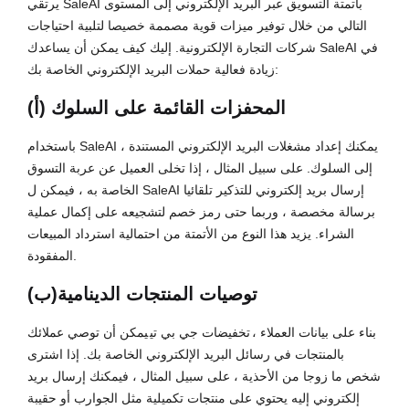
يرتقي SaleAI بأتمتة التسويق عبر البريد الإلكتروني إلى المستوى
التالي من خلال توفير ميزات قوية مصممة خصيصا لتلبية احتياجات
شركات التجارة الإلكترونية. إليك كيف يمكن أن يساعدك SaleAI في
زيادة فعالية حملات البريد الإلكتروني الخاصة بك:
(أ) المحفزات القائمة على السلوك
باستخدام SaleAI ، يمكنك إعداد مشغلات البريد الإلكتروني المستندة
إلى السلوك. على سبيل المثال ، إذا تخلى العميل عن عربة التسوق
الخاصة به ، فيمكن ل SaleAI إرسال بريد إلكتروني للتذكير تلقائيا
برسالة مخصصة ، وربما حتى رمز خصم لتشجيعه على إكمال عملية
الشراء. يزيد هذا النوع من الأتمتة من احتمالية استرداد المبيعات
المفقودة.
(ب)توصيات المنتجات الدينامية
بناء على بيانات العملاء ،
تخفيضات جي بي تي
يمكن أن توصي عملائك
بالمنتجات في رسائل البريد الإلكتروني الخاصة بك. إذا اشترى
شخص ما زوجا من الأحذية ، على سبيل المثال ، فيمكنك إرسال بريد
إلكتروني إليه يحتوي على منتجات تكميلية مثل الجوارب أو حقيبة