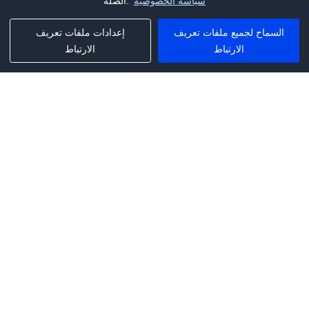
سياسة الخصوصية
الصلة.
السماح لجميع ملفات تعريف
إعدادات ملفات تعريف
الارتباط
الارتباط
Phone:
+1(341)231-2122
E-mail:
marketing@saleai.ai
Address:
7901 4TH ST N STE 300
ST.PETERSBURG,FL.US 33702