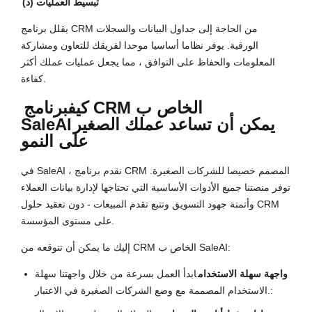
(د) تبسيط العمليات
يقلل برنامج CRM من الحاجة إلى جداول البيانات والسجلات
الورقية. يوفر نظاما أساسيا موحدا لفريقك للتعاون ومشاركة
المعلومات والحفاظ على التوافق ، مما يجعل عمليات عملك أكثر
كفاءة.
كيف
برنامج CRM الخاص ب
يمكن أن تساعد عملك الصغير
SaleAI
على النمو
في SaleAI ، نقدم برنامج CRM المصمم خصيصا للشركات الصغيرة.
توفر منصتنا جميع الأدوات الأساسية التي تحتاجها لإدارة بيانات العملاء
وأتمتة جهود التسويق وتتبع تقدم المبيعات - دون تعقيد حلول CRM
على مستوى المؤسسة.
إليك ما يمكن أن تتوقعه من CRM الخاص ب SaleAI:
واجهة سهلة الاستخدام
ابدأ العمل بسرعة من خلال واجهتنا سهلة
الاستخدام المصممة مع وضع الشركات الصغيرة في الاعتبار.: