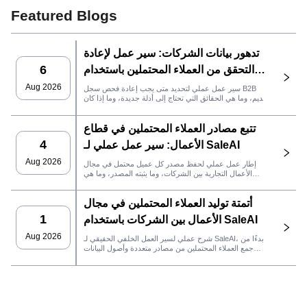
Featured Blogs
تدهور بيانات الشركات: سير عمل لإعادة
6
التحقق من العملاء المحتملين باستخدام
SaleAI
Aug 2026
سير عمل عملي لتحديد متى يجب إعادة فحص سجل B2B
قديم، وما هي الحقائق التي تحتاج إلى أدلة جديدة، وما إذا كان
العميل المحتمل جاهزًا لنظام إدارة علاقات العملاء أو للتواصل.
تتبع مصادر العملاء المحتملين في قطاع
4
الأعمال: سير عمل عملي لـ SaleAI
Aug 2026
إطار عمل عملي لحفظ مصدر كل عميل محتمل في مجال
الأعمال التجارية بين الشركات، وما يثبته المصدر، وما هي
إجراءات المبيعات التي يجب اتخاذها بعد ذلك في SaleAI.
أتمتة توليد العملاء المحتملين في مجال
1
الأعمال بين الشركات باستخدام SaleAI
Aug 2026
شرح عملي لسير العمل الخلفي الحقيقي لـ SaleAI، بدءًا من
جمع العملاء المحتملين من مصادر متعددة وأصول البيانات
الدائمة وصولاً إلى التواصل عبر البريد الإلكتروني، وملكية نظام
إدارة علاقات العملاء، وتتبع الأداء.