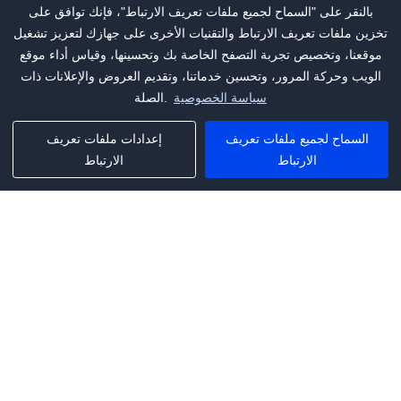
بالنقر على "السماح لجميع ملفات تعريف الارتباط"، فإنك توافق على
تخزين ملفات تعريف الارتباط والتقنيات الأخرى على جهازك لتعزيز تشغيل
موقعنا، وتخصيص تجربة التصفح الخاصة بك وتحسينها، وقياس أداء موقع
الويب وحركة المرور، وتحسين خدماتنا، وتقديم العروض والإعلانات ذات
سياسة الخصوصية
الصلة.
السماح لجميع ملفات تعريف
إعدادات ملفات تعريف
الارتباط
الارتباط
Phone:
+1(341)231-2122
E-mail:
marketing@saleai.ai