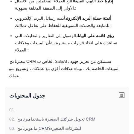
إدارة خط أنابيب المبيعات
تتبع العملاء المحتملين من الاتصال
الأولي إلى الصفقة المغلقة بسهولة.:
أتمتة حملة البريد الإلكتروني
أتمتة رسائل البريد الإلكتروني
للمتابعة والحملات التسويقية للحفاظ على تفاعل عملائك.:
رؤى قائمة على البيانات
الوصول إلى التقارير والتحليلات التي
تساعدك على اتخاذ قرارات مستنيرة بشأن المبيعات وعلاقات
العملاء.:
، ستتمكن من تعزيز جهود
برنامج CRM الخاص ب SaleAI
مع
المبيعات الخاصة بك ، وبناء علاقات أقوى مع عملائك ، وتسريع نمو
عملك.
جدول المحتويات
01
.
تحويل شركتك الصغيرة باستخدامبرنامج CRM
.
02
ما هوبرنامج CRMللشركات الصغيرة؟
.
03