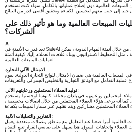
تتمثل الميزة الرئيسية ل SaleAI في قدرتها على التكامل مع أنظمة CRM والمبيعات الحالية. هذا يجعل من السهل على الشركات تنفيذ
يعات العالمية دون إصلاح عملياتها بالكامل. سواء كنت تستخدم Salesforce أو HubSpot أو أدوات أخرى ، يمكن ل SaleAI
يات المبيعات العالمية وما هو تأثير ذلك على
الشركات؟
A
:
تعد قدرات الأتمتة في SaleAI بمثابة تغيير لقواعد اللعبة للشركات التي تحاول التوسع عالميا. من خلال أتمتة المهام اليدوية ، يمكن
ثل التخطيط الاستراتيجي وبناء علاقات العملاء. إليك كيفية أتمتة SaleAI
لعمليات المبيعات العالمية:
:
الامتثال الآلي للتجارة
 العالمية هي ضمان الامتثال للوائح التجارة الدولية. يقوم SaleAI بأتمتة هذه العملية
:
توليد العملاء المحتملين ورعايتهم الآلي
تملين ورعايتهم في بلدان مختلفة كابوسا لوجستيا. يستخدم SaleAI الذكاء الاصطناعي لإنشاء عملاء
. كما أنه يرعى هؤلاء العملاء المحتملين من خلال اتصالات مخصصة ،
:
التقارير والتحليلات الآلية
ية أمرا صعبا عند التعامل مع مناطق وعملات متعددة. يعمل SaleAI على أتمتة إعداد التقارير ، مما
 العملاء واتجاهات السوق. هذا يسهل على صانعي القرار تتبع التقدم