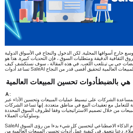
وسع خارج أسواقها المحلية. لكن الدخول والنجاح في الأسواق الدولية
روق الثقافية الدقيقة ومتطلبات السوق ، فإن التحديات كبيرة. هذا هو
ضات جي بي تي
تلعب اللعب. في هذه المقالة ، سوف نستكشف كيف
هي بالضبط
أدوات تحسين المبيعات العالمية
A
:
مساعدة الشركات على تبسيط عمليات المبيعات وتحسين الأداء عبر
زمة للتعامل مع تعقيدات البيع في مناطق متعددة. إنها تساعد الشركات
لمبيعات من خلال تصميم الاستراتيجيات وفقا لظروف السوق المحددة
وسلوكيات العملاء.
SaleAI هي إحدى هذه الأدوات ، حيث تقدم حلولا مدعومة بنظام الذكاء الاصطناعي لتحسين كل شيء بدءا من رؤى السوق
عملاء. دعنا نتعمق في كيفية عمل أدوات تحسين المبيعات العالمية من