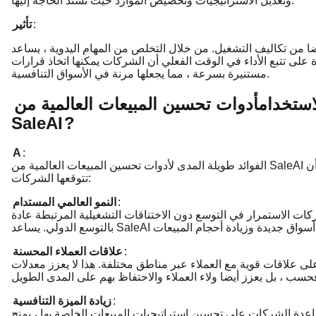
وتعديل الاستراتيجيات وتخصيص الموارد حيث تشتد الحاجة إليها.
:
تأثير
كاليف التشغيل. من خلال التخلص من المهام اليدوية ، يساعد SaleAI الشركات على
على تتبع الأداء في الوقت الفعلي أن الشركات يمكنها اتخاذ قرارات
مستنيرة بسرعة ، مما يجعلها مرنة في الأسواق التنافسية.
استخدام
أدوات تحسين المبيعات العالمية من
SaleAI
?
A
:
الفوائد طويلة المدى لأدوات تحسين المبيعات العالمية من SaleAI كبيرة وواسعة النطاق. فيما يلي بعض المزايا الرئيسية التي يمكن أن
تتوقعها الشركات:
:
النمو العالمي المستدام
كات الاستمرار في التوسع دون الاختناقات التشغيلية المرتبطة عادة
:
علاقات العملاء المحسنة
ى علاقات قوية مع العملاء عبر مناطق مختلفة. هذا لا يعزز معدلات
:
زيادة الميزة التنافسية
شركات على تحسين استراتيجيات المبيعات الخاصة بها ، يمنح SaleAI الشركات