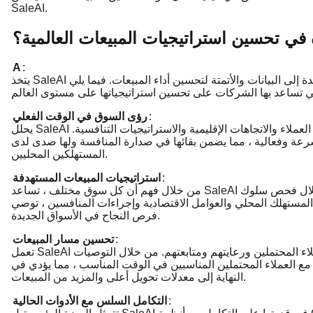
SaleAI.
في تحسين استراتيجيات المبيعات العالمية؟
A
:
يتخذ SaleAI نهجا شاملا لتحسين المبيعات ، حيث يجمع بين الرؤى المستندة إلى البيانات والأتمتة لتحسين أداء المبيعات. فيما يلي
:
رؤى السوق في الوقت الفعلي
يحلل SaleAI بيانات السوق العالمية لتزويد الشركات برؤى محدثة حول سلوك العملاء والاتجاهات الإقليمية والاستراتيجيات التنافسية.
رعة وفعالية ، مما يضمن بقائها في صدارة المنافسة ولها صدى لدى
المستهلكين المحليين.
:
استراتيجيات المبيعات المستهدفة
من خلال فهم أن كل سوق مختلف ، تساعد SaleAI الشركات على إنشاء استراتيجيات مبيعات خاصة بالمنطقة. من خلال فحص سلوك
المستهلك المحلي والعوامل الاقتصادية وإجراءات المنافسين ، توصي SaleAI باستراتيجيات مصممة خصيصا لكل منطقة ، مما يحسن
فرص النجاح في الأسواق الجديدة.
:
تحسين مسار المبيعات
تعمل SaleAI أيضا على تحسين مسار المبيعات من خلال أتمتة توليد العملاء المحتملين ورعايتهم ومتابعتهم. من خلال التوصيات
مع العملاء المحتملين المناسبين في الوقت المناسب ، مما يؤدي في
النهاية إلى معدلات تحويل أعلى والمزيد من المبيعات.
:
التكامل السلس مع الأدوات الحالية