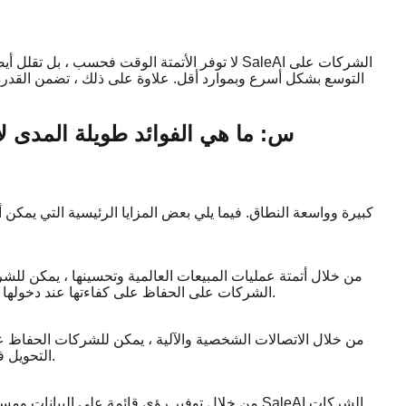
لا توفر الأتمتة الوقت فحسب ، بل تقلل أيضا من ت
التوسع بشكل أسرع وبموارد أقل. علاوة على ذلك ، تضمن القدرة 
س: ما هي الفوائد طويلة المدى ل
من خلال أتمتة عمليات المبيعات العالمية وتحسينها ، يمكن للشر
بالتوسع الدولي. يساعد SaleAI الشركات على الحفاظ على كفاءتها عند دخولها أسواق جديدة وزيادة أحجام المبيعات.
من خلال الاتصالات الشخصية والآلية ، يمكن للشركات الحفاظ عل
التحويل فحسب ، بل يعزز أيضا ولاء العملاء والاحتفاظ بهم على المدى الطويل.
من خلال توفير رؤى قائمة على البيانات ومساعدة ال