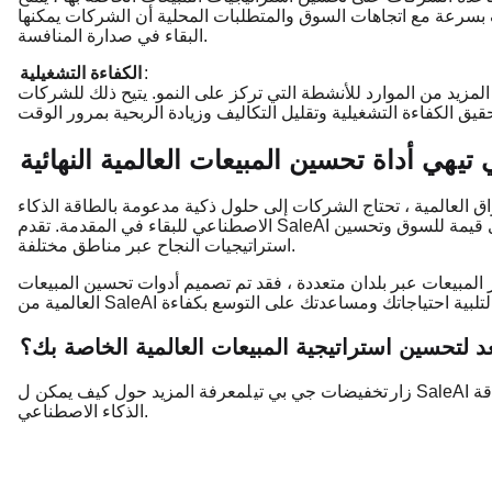
 بسرعة مع اتجاهات السوق والمتطلبات المحلية أن الشركات يمكنها
البقاء في صدارة المنافسة.
:
الكفاءة التشغيلية
المزيد من الموارد للأنشطة التي تركز على النمو. يتيح ذلك للشركات
تي
هي أداة تحسين المبيعات العالمية النهائية
واق العالمية ، تحتاج الشركات إلى حلول ذكية مدعومة بالطاقة الذكاء
الاصطناعي للبقاء في المقدمة. تقدم SaleAI الأدوات اللازمة لأتمتة عمليات المبيعات واكتساب رؤى قيمة للسوق وتحسين
استراتيجيات النجاح عبر مناطق مختلفة.
لمبيعات عبر بلدان متعددة ، فقد تم تصميم أدوات تحسين المبيعات
 التوسع بكفاءة.
لتحسين استراتيجية المبيعات العالمية الخاصة بك؟
زار
تخفيضات جي بي تي
لمعرفة المزيد حول كيف يمكن ل SaleAI مساعدة عملك على النمو دوليا من خلال الحلول التي تعمل بالطاقة
الذكاء الاصطناعي.