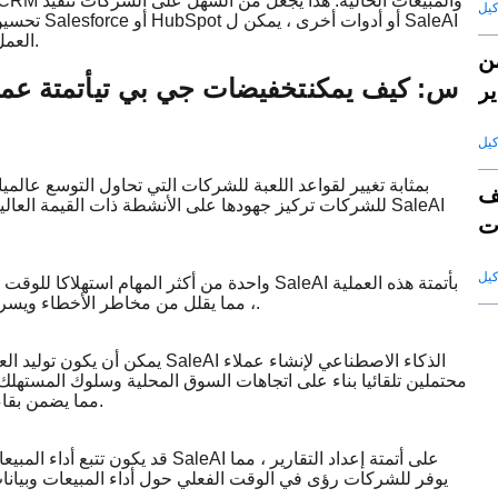
تحسين المب
العمل جنبا إلى جنب معهم لتحسين الكفاءة وتحقيق أقصى قدر من النتائج.
ن
س: كيف يمكن
تخفيضات جي بي تي
أتمتة عمل
ير
ف
للشركات تركيز جهودها على الأنشطة ذات القيمة العالية ، م
ت
قة
واحدة من أكثر المهام استهلاكا للوقت في المبيعات
، مما يقلل من مخاطر الأخطاء ويسرع عملية التعامل مع الوثائق التجارية والتخليص الجمركي والتعريفات.
يمكن أن يكون توليد العملاء المح
محتملين تلقائيا بناء على اتجاهات السوق المحلية وسلوك المستهلك
مما يضمن بقاء العملاء المحتملين مشاركين ويتم نقلهم عبر مسار المبيعات بكفاءة.
قد يكون تتبع أداء المبيعات العالم
يوفر للشركات رؤى في الوقت الفعلي حول أداء المبيعات وبيانات