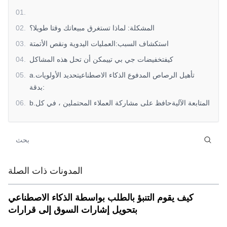
01
.
المشكلة: لماذا تستغرق مبيعاتك وقتا طويلا؟
.
02
استكشاف السبب:العمليات اليدوية ونقص الأتمتة
.
03
كيفتخفيضات جي بي تييمكن أن تحل هذه المشاكل
.
04
a.تأهيل الرصاص المدفوع الذكاء الاصطناعيتحديد الأولويات
.
05
بدقة:
b.المتابعة الآليةحافظ على مشاركة العملاء المحتملين ، في كل
.
06
خطوة على الطريق:
ج. سير عمل المبيعات المبسط: بيانات مركزية لتحسين تعاون
.
07
الفريق
النتيجة: تحويلات أسرع ،دورات مبيعات أقصر، وعائد استثمار
.
08
المدونات ذات الصلة
أعلى
الخلاصة: جاهز لتسريع عملية المبيعات الخاصة بك معتخفيضات
.
09
كيف يقوم التنبؤ بالطلب بواسطة الذكاء الاصطناعي
جي بي تي?
بتحويل إشارات السوق إلى قرارات