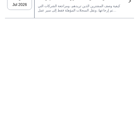
LeadFinder
Jul 2026
كيفية وصف المشترين الذين تريدهم، ومراجعة الشركات التي
تم إرجاعها، ونقل السجلات المؤهلة فقط إلى سير عمل
SaleAI التالي.