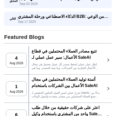
السابق
Sep 03 2025
تتنافس الشركات الصغيرة والمتوسطة مع الشركات
العملاقة
الذكاء الاصطناعي ورحلة المشتري B2B: من الوعي
التالي
Sep 17 2025
إلى اتخاذ القرار
Featured Blogs
تتبع مصادر العملاء المحتملين في قطاع
الأعمال: سير عمل عملي لـ SaleAI
4
Aug 2026
إطار عمل عملي لحفظ مصدر كل عميل محتمل في مجال
الأعمال التجارية بين الشركات، وما يثبته المصدر، وما هي
إجراءات المبيعات التي يجب اتخاذها بعد ذلك في SaleAI.
أتمتة توليد العملاء المحتملين في مجال
الأعمال بين الشركات باستخدام SaleAI
1
Aug 2026
شرح عملي لسير العمل الخلفي الحقيقي لـ SaleAI، بدءًا من
جمع العملاء المحتملين من مصادر متعددة وأصول البيانات
الدائمة وصولاً إلى التواصل عبر البريد الإلكتروني، وملكية نظام
إدارة علاقات العملاء، وتتبع الأداء.
اعثر على شركات حقيقية من خلال طلب
واحد من المشتري باستخدام وكيل SaleAI
6