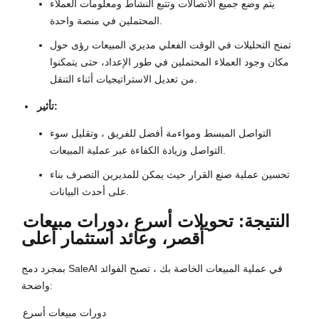
يتم وضع جميع الاتصالات وتتبع النشاط ومعلومات العملاء
المحتملين في منصة واحدة.
تمنح التحليلات في الوقت الفعلي مديري المبيعات رؤى حول
مكان وجود العملاء المحتملين في طور الإعداد، حتى يتمكنوا
من تعديل الاستراتيجيات أثناء التنقل.
تأثير:
التواصل المبسط ومواءمة أفضل للفريق ، وتقليل سوء
التواصل وزيادة الكفاءة عبر عملية المبيعات.
تحسين عملية صنع القرار حيث يمكن للمديرين التصرف بناء
على أحدث البيانات.
النتيجة: تحويلات أسرع ،
دورات مبيعات
أقصر
، وعائد استثمار أعلى
بمجرد دمج SaleAI في عملية المبيعات الخاصة بك ، تصبح الفوائد
واضحة:
دورات مبيعات أسرع