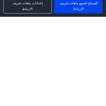
السماح لجميع ملفات تعريف
إعدادات ملفات تعريف
الارتباط
الارتباط
Phone:
+1(341)231-2122
E-mail:
marketing@saleai.ai
Address:
7901 4TH ST N STE 300
ST.PETERSBURG,FL.US 33702