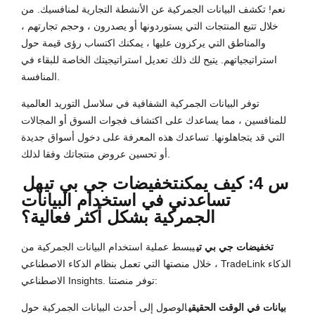
نعم! تكشف البيانات الجمركية عن الأنشطة التجارية لمنافسيك. من
خلال تتبع المنتجات التي يستوردونها أو يصدرون ، وحجم تجارتهم ،
والمناطق التي يركزون عليها ، يمكنك اكتساب رؤى قيمة حول
استراتيجياتهم. يتيح لك ذلك تعديل استراتيجيتك الخاصة للبقاء في
المنافسة.
توفر البيانات الجمركية الشفافية في سلاسل التوريد العالمية
للمنافسين ، مما يساعدك على اكتشاف فجوات السوق أو المجالات
التي قد يتجاهلونها. تساعدك هذه المعرفة على دخول أسواق جديدة
أو تحسين عروض منتجاتك وفقا لذلك.
س 4: كيف يمكن
تخفيضات جي بي تي
هل
تساعدني في استخدام البيانات
الجمركية بشكل أكثر فعالية؟
تخفيضات جي بي تي
يبسط عملية استخدام البيانات الجمركية من
خلال منصتها التي تعمل بنظام الذكاء الاصطناعي ، TradeLink الذكاء
الاصطناعي Insights. توفر منصتنا:
بيانات في الوقت الحقيقي
الوصول إلى أحدث البيانات الجمركية حول