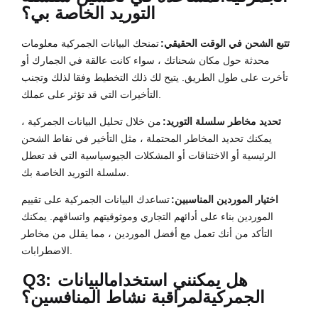
التوريد الخاصة بي؟
تتبع الشحن في الوقت الحقيقي:
تمنحك البيانات الجمركية معلومات
محدثة حول مكان شحناتك ، سواء كانت عالقة في الجمارك أو
تأخرت على طول الطريق. يتيح لك ذلك التخطيط وفقا لذلك وتجنب
التأخيرات التي قد تؤثر على عملك.
تحديد مخاطر سلسلة التوريد:
من خلال تحليل البيانات الجمركية ،
يمكنك تحديد المخاطر المحتملة ، مثل التأخير في نقاط الشحن
الرئيسية أو الاختناقات أو المشكلات الجيوسياسية التي قد تعطل
سلسلة التوريد الخاصة بك.
اختيار الموردين المناسبين:
تساعدك البيانات الجمركية على تقييم
الموردين بناء على أدائهم التجاري وموثوقيتهم واتساقهم. يمكنك
التأكد من أنك تعمل مع أفضل الموردين ، مما يقلل من مخاطر
الاضطرابات.
Q3: هل يمكنني استخدام
البيانات
الجمركية
لمراقبة نشاط المنافسين؟