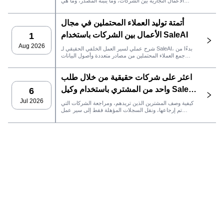
الأعمال التجارية بين الشركات، وما يثبته المصدر، وما هي
إجراءات المبيعات التي يجب اتخاذها بعد ذلك في SaleAI.
أتمتة توليد العملاء المحتملين في مجال
الأعمال بين الشركات باستخدام SaleAI
1
Aug 2026
شرح عملي لسير العمل الخلفي الحقيقي لـ SaleAI، بدءًا من
جمع العملاء المحتملين من مصادر متعددة وأصول البيانات
الدائمة وصولاً إلى التواصل عبر البريد الإلكتروني، وملكية نظام
إدارة علاقات العملاء، وتتبع الأداء.
اعثر على شركات حقيقية من خلال طلب
واحد من المشتري باستخدام وكيل SaleAI
6
LeadFinder
Jul 2026
كيفية وصف المشترين الذين تريدهم، ومراجعة الشركات التي
تم إرجاعها، ونقل السجلات المؤهلة فقط إلى سير عمل
SaleAI التالي.