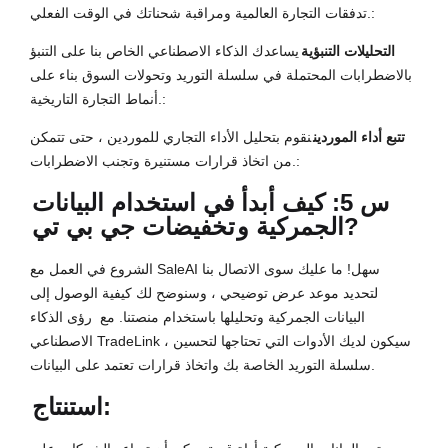
تدفقات التجارة العالمية ومراقبة شحناتك في الوقت الفعلي.:
التحليلات التنبؤية
يساعدك الذكاء الاصطناعي الخاص بنا على التنبؤ
بالاضطرابات المحتملة في سلسلة التوريد وتحولات السوق بناء على
أنماط التجارة التاريخية.:
تتبع أداء الموردين
نقوم بتحليل الأداء التجاري للموردين ، حتى تتمكن
من اتخاذ قرارات مستنيرة وتجنب الاضطرابات.:
س 5: كيف أبدأ في استخدام البيانات
?
الجمركية و
تخفيضات جي بي تي
الشروع في العمل مع SaleAI سهل! ما عليك سوى الاتصال بنا
لتحديد موعد عرض توضيحي ، وسنوضح لك كيفية الوصول إلى
البيانات الجمركية وتحليلها باستخدام منصتنا. مع
رؤى الذكاء
الاصطناعي TradeLink ، سيكون لديك الأدوات التي تحتاجها لتحسين
سلسلة التوريد الخاصة بك واتخاذ قرارات تعتمد على البيانات.
استنتاج: