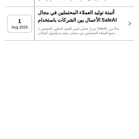
إجراءات المبيعات التي يجب اتخاذها بعد ذلك في SaleAI.
أتمتة توليد العملاء المحتملين في مجال
الأعمال بين الشركات باستخدام SaleAI
1
Aug 2026
شرح عملي لسير العمل الخلفي الحقيقي لـ SaleAI، بدءًا من
جمع العملاء المحتملين من مصادر متعددة وأصول البيانات
الدائمة وصولاً إلى التواصل عبر البريد الإلكتروني، وملكية نظام
إدارة علاقات العملاء، وتتبع الأداء.