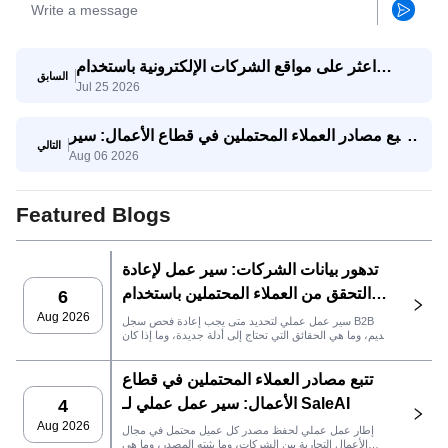
اعثر على مواقع الشركات الإلكترونية باستخدام
السابق
Jul 25 2026
الكلمات المفتاحية والمنطقة مع وكيل بيانات جوجل
من SaleAI
تتبع مصادر العملاء المحتملين في قطاع الأعمال: سير
التالي
Aug 06 2026
عمل عملي لـ SaleAI
Featured Blogs
تدهور بيانات الشركات: سير عمل لإعادة
التحقق من العملاء المحتملين باستخدام
6
SaleAI
Aug 2026
سير عمل عملي لتحديد متى يجب إعادة فحص سجل B2B
قديم، وما هي الحقائق التي تحتاج إلى أدلة جديدة، وما إذا كان
العميل المحتمل جاهزًا لنظام إدارة علاقات العملاء أو للتواصل.
تتبع مصادر العملاء المحتملين في قطاع
الأعمال: سير عمل عملي لـ SaleAI
4
Aug 2026
إطار عمل عملي لحفظ مصدر كل عميل محتمل في مجال
الأعمال التجارية بين الشركات، وما يثبته المصدر، وما هي