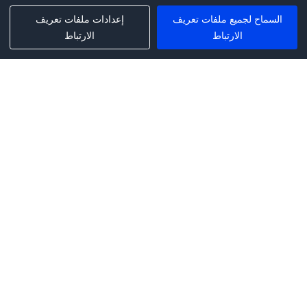
السماح لجميع ملفات تعريف
إعدادات ملفات تعريف
الارتباط
الارتباط
Phone:
+1(341)231-2122
E-mail:
marketing@saleai.ai
Address:
7901 4TH ST N STE 300
ST.PETERSBURG,FL.US 33702