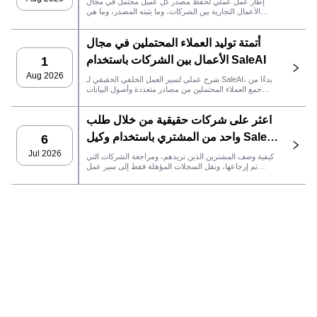
إطار عمل عملي لحفظ مصدر كل عميل محتمل في مجال
الأعمال التجارية بين الشركات، وما يثبته المصدر، وما هي
إجراءات المبيعات التي يجب اتخاذها بعد ذلك في SaleAI.
أتمتة توليد العملاء المحتملين في مجال
الأعمال بين الشركات باستخدام SaleAI
1
Aug 2026
شرح عملي لسير العمل الخلفي الحقيقي لـ SaleAI، بدءًا من
جمع العملاء المحتملين من مصادر متعددة وأصول البيانات
الدائمة وصولاً إلى التواصل عبر البريد الإلكتروني، وملكية نظام
إدارة علاقات العملاء، وتتبع الأداء.
اعثر على شركات حقيقية من خلال طلب
واحد من المشتري باستخدام وكيل SaleAI
6
LeadFinder
Jul 2026
كيفية وصف المشترين الذين تريدهم، ومراجعة الشركات التي
تم إرجاعها، ونقل السجلات المؤهلة فقط إلى سير عمل
SaleAI التالي.