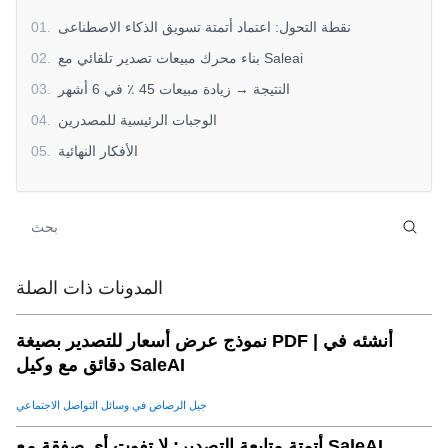
نقطة التحول: اعتماد أتمتة تسويق الذكاء الاصطناعى
.
01
بناء محرك مبيعات تصدير تلقائي مع Saleai
.
02
النتيجة → زيادة مبيعات 45 ٪ في 6 أشهر
.
03
الوجبات الرئيسية للمصدرين
.
04
الأفكار النهائية
.
05
المدونات ذات الصلة
نموذج عرض أسعار للتصدير بصيغة PDF | أنشئه في
دقائق مع وكيل SaleAI
جيل الرصاص في وسائل التواصل الاجتماعي
أتمتة متابعة التصدير: لا تفوت أي صفقة مع SaleAI