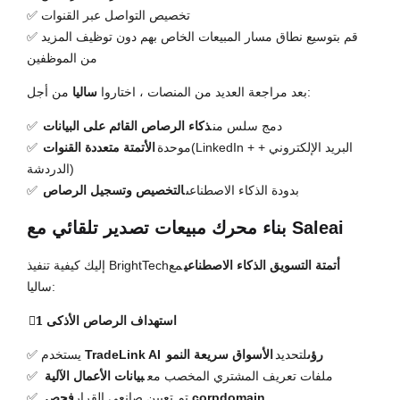
✅ تخصيص التواصل عبر القنوات
✅ قم بتوسيع نطاق مسار المبيعات الخاص بهم دون توظيف المزيد
من الموظفين
من أجل:
بعد مراجعة العديد من المنصات ، اختاروا
ساليا
✅ دمج سلس من
ذكاء الرصاص القائم على البيانات
(LinkedIn + البريد الإلكتروني +
✅ موحدة
الأتمتة متعددة القنوات
الدردشة)
✅ بدودة الذكاء الاصطناعى
التخصيص وتسجيل الرصاص
بناء محرك مبيعات تصدير تلقائي مع Saleai
أتمتة التسويق الذكاء الاصطناعي
مع
إليك كيفية تنفيذ BrightTech
ساليا:
1⃣ استهداف الرصاص الأذكى
TradeLink AI رؤى
لتحديد
الأسواق سريعة النمو
✅ يستخدم
✅ ملفات تعريف المشتري المخصب مع
بيانات الأعمال الآلية
فحص corpdomain
✅ تم تعيين صانعي القرار