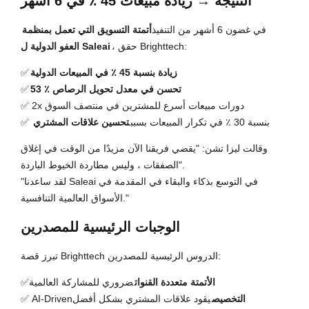
النتيجة → زيادة مبيعات 45 ٪ في 6 أشهر
في غضون 6 أشهر من التنفيذ
أتمتة التسويق التي تعمل بمنظمة
، حقق Brighttech:
العفو الدولية ل Saleai
زيادة بنسبة 45 ٪ في المبيعات الدولية
✅
53 ٪ تحسن في معدل تحويل الرصاص
✅
✅ 2x دورات مبيعات أسرع للمشترين في منتصف السوق
✅ بنسبة 30 ٪ في تكرار المبيعات بسبب
تحسين علاقات المشتري
وقالت ليزا تشن: "يقضي فريقنا الآن مزيدًا من الوقت في إغلاق
الصفقات ، وليس مطاردة الخيوط الباردة".
"لقد ساعدنا Saleai في التوسع بذكاء والبقاء في المقدمة في
الأسواق العالمية التنافسية."
الوجبات الرئيسية للمصدرين
تبرز قصة Brighttech الدروس الرئيسية للمصدرين:
الأتمتة متعددة القنوات
ضروري للمشاركة العالمية
✅
التخصيص
يقود علاقات المشتري بشكل أفضل
✅ AI-Driven