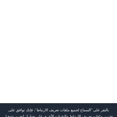
بالنقر على "السماح لجميع ملفات تعريف الارتباط"، فإنك توافق على
تخزين ملفات تعريف الارتباط والتقنيات الأخرى على جهازك لتعزيز تشغيل