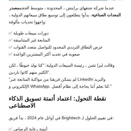
عندما شركة شنغهاي برايتش ، المحدودة ، متوسط ​​الحجم
مصدر
المعدات الصناعية
، بدأوا يتطلعون إلى توسيع نطاق مبيعاتهم الدولية ،
واجهوا تحديات مألوفة:
✅ دورات مبيعات طويلة
✅ المتابعة غير المتناسقة
✅ عرض النطاق الترددي المحدود للتواصل متعدد القنوات
✅ صعوبة في تحديد أكثر المشترين الواعدة
وقالت ليزا تشن ، رئيسة المبيعات الدولية: "كنا نولد خيوطًا ، لكن
الكثير منهم كانوا باردين".
"لم يتمكن فريقنا من مواكبة المتابعة عبر LinkedIn والبريد
الإلكتروني و WhatsApp. كنا نعلم أننا بحاجة إلى نظام أفضل."
نقطة التحول: اعتماد أتمتة تسويق الذكاء
الاصطناعى
في أوائل عام 2024 ، بدأ فريق Brighttech في تقييم الحلول لـ:
✅ أتمتة رعاية الرصاص