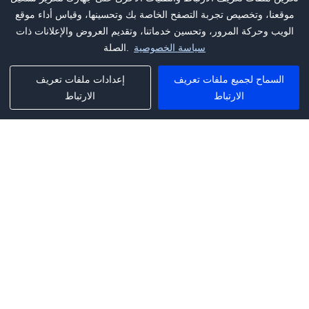
موقعنا، وتخصيص تجربة التصفح الخاصة بك وتحسينها، وقياس أداء موقع
الويب وحركة المرور، وتحسين خدماتنا، وتقديم العروض والإعلانات ذات
سياسة الخصوصية
الصلة.
السماح لجميع ملفات تعريف
إعدادات ملفات تعريف
الارتباط
الارتباط
Phone:
+1(341)231-2122
E-mail:
marketing@saleai.ai
Address:
7901 4TH ST N STE 300