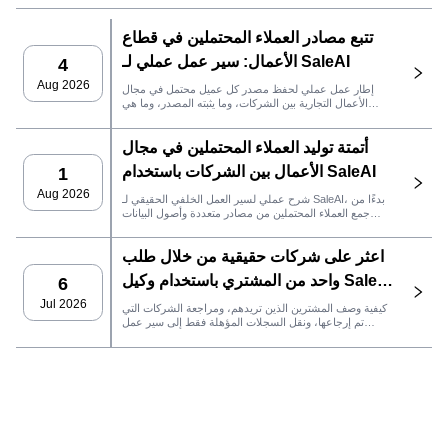
تتبع مصادر العملاء المحتملين في قطاع
الأعمال: سير عمل عملي لـ SaleAI
4
Aug 2026
إطار عمل عملي لحفظ مصدر كل عميل محتمل في مجال
الأعمال التجارية بين الشركات، وما يثبته المصدر، وما هي
إجراءات المبيعات التي يجب اتخاذها بعد ذلك في SaleAI.
أتمتة توليد العملاء المحتملين في مجال
الأعمال بين الشركات باستخدام SaleAI
1
Aug 2026
شرح عملي لسير العمل الخلفي الحقيقي لـ SaleAI، بدءًا من
جمع العملاء المحتملين من مصادر متعددة وأصول البيانات
الدائمة وصولاً إلى التواصل عبر البريد الإلكتروني، وملكية نظام
إدارة علاقات العملاء، وتتبع الأداء.
اعثر على شركات حقيقية من خلال طلب
واحد من المشتري باستخدام وكيل SaleAI
6
LeadFinder
Jul 2026
كيفية وصف المشترين الذين تريدهم، ومراجعة الشركات التي
تم إرجاعها، ونقل السجلات المؤهلة فقط إلى سير عمل
SaleAI التالي.