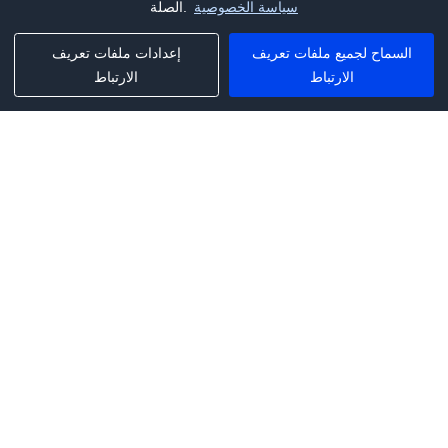
سياسة الخصوصية
الصلة.
السماح لجميع ملفات تعريف
إعدادات ملفات تعريف
الارتباط
الارتباط
Phone:
+1(341)231-2122
E-mail:
marketing@saleai.ai
Address:
7901 4TH ST N STE 300
ST.PETERSBURG,FL.US 33702