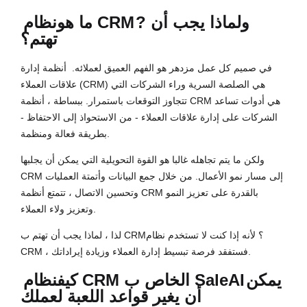
? ولماذا يجب أن
نظام CRM
ما هو
تهتم؟
في صميم كل عمل مزدهر هو الفهم العميق لعملائه.
أنظمة إدارة
علاقات العملاء (CRM) هي الصلصة السرية وراء الشركات التي
تتجاوز التوقعات باستمرار. ببساطة ، أنظمة CRM هي أدوات تساعد
الشركات على إدارة علاقات العملاء - من الاستحواذ إلى الاحتفاظ -
بطريقة فعالة ومنظمة.
ولكن ما يتم تجاهله غالبا هو القوة التحويلية التي يمكن أن يجلبها
CRM إلى مسار نمو الأعمال. من خلال جمع البيانات وأتمتة العمليات
وتحسين الاتصال ، تتمتع أنظمة CRM بالقدرة على تعزيز النمو
وتعزيز ولاء العملاء.
لذا ، لماذا يجب أن تهتم ب CRM؟ لأنه إذا كنت لا تستخدم نظام
CRM ، فستفقد فرصة تبسيط إدارة العملاء وزيادة إيراداتك.
يمكن
نظام CRM الخاص ب SaleAI
كيف
أن يغير قواعد اللعبة لعملك