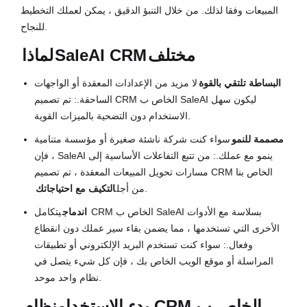
المبيعات وفقا لذلك. من خلال التنبؤ الدقيق ، يمكن لعملك التخطيط
للنجاح.
مختلف
SaleAI CRM
لماذا
البساطة تلتقي بالقوة
لا مزيد من الإعدادات المعقدة أو الواجهات
الساحقة.: تم تصميم CRM الخاص ب SaleAI ليكون سهل
الاستخدام دون التضحية بالميزات القوية.
مصممة للنمو
سواء كنت شركة ناشئة صغيرة أو مؤسسة متنامية
، فإن SaleAI ينمو مع عملك.: من تتبع التفاعلات الأساسية إلى
مسارات تحويل المبيعات المعقدة ، تم تصميم CRM الخاص بنا
.
من أجل
التكيف مع احتياجاتك
اندماج
يتكامل CRM الخاص ب SaleAI بسلاسة مع الأدوات
الأخرى التي تستخدمها ، مما يضمن بقاء سير عملك دون انقطاع
وفعال.: سواء كنت تستخدم البريد الإلكتروني أو تطبيقات
المراسلة أو موقع الويب الخاص بك ، فإن كل شيء يتصل في
نظام واحد موحد.
بدء الاستخدام
نظام CRM الخاص ب