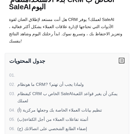
اليوم
SaleAI
هل أنت مستعد لإطلاق العنان لقوة CRM لعملك؟ يوفر SaleAI
الأدوات التي تحتاجها لإدارة علاقات العملاء بشكل أكثر فعالية ،
وتعزيز الاحتفاظ بك ، وتسريع نموك. ابدأ رحلتك اليوم وشاهد النتائج
بنفسك!
جدول المحتويات
01
.
ما هونظام CRM? ولماذا يجب أن تهتم؟
.
02
كيفنظام CRM الخاص ب SaleAIيمكن أن يغير قواعد اللعبة
.
03
لعملك
(أ) تنظيم بيانات العملاء الخاصة بك وجعلها مركزية
.
04
(ب)أتمتة تفاعلات العملاء من أجل الكفاءة
.
05
(ج) إضفاء الطابع الشخصي على اتصالاتك
.
06