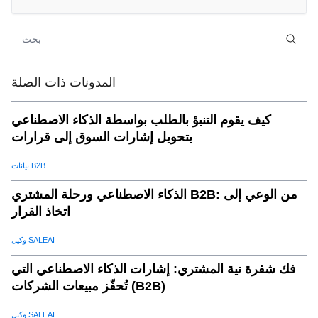
(د)زيادة الاحتفاظ بالعملاء
.
07
(ه) أصبحت رؤى المبيعات والتنبؤ بها سهلا
.
08
لماذاSaleAI CRMمختلف
.
09
بدء الاستخدامنظام CRM الخاص ب SaleAIاليوم
.
10
المدونات ذات الصلة
كيف يقوم التنبؤ بالطلب بواسطة الذكاء الاصطناعي
بتحويل إشارات السوق إلى قرارات
بيانات B2B
الذكاء الاصطناعي ورحلة المشتري B2B: من الوعي إلى
اتخاذ القرار
وكيل SALEAI
فك شفرة نية المشتري: إشارات الذكاء الاصطناعي التي
تُحفّز مبيعات الشركات (B2B)
وكيل SALEAI