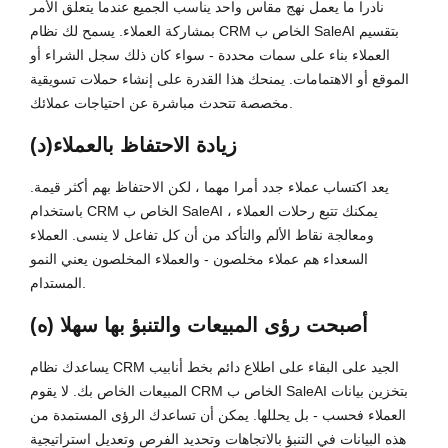
نادرا ما يعمل نهج مقاس واحد يناسب الجميع عندما يتعلق الأمر
بمشاركة العملاء. يسمح لك نظام CRM الخاص ب SaleAI بتقسيم
العملاء بناء على سمات محددة - سواء كان ذلك سجل الشراء أو
الموقع أو الاهتمامات. يمنحك هذا القدرة على إنشاء حملات تسويقية
مخصصة تتحدث مباشرة عن احتياجات عملائك.
(د)زيادة الاحتفاظ بالعملاء
يعد اكتساب عملاء جدد أمرا مهما ، لكن الاحتفاظ بهم أكثر قيمة.
باستخدام CRM الخاص ب SaleAI ، يمكنك تتبع رحلات العملاء
ومعالجة نقاط الألم والتأكد من أن كل تفاعل لا ينسى. العملاء
السعداء هم عملاء مخلصون - والعملاء المخلصون يعني النمو
المستدام.
(ه) أصبحت رؤى المبيعات والتنبؤ بها سهلا
يساعدك نظام CRM الجيد على البقاء على اطلاع دائم بخط أنابيب
المبيعات الخاص بك. لا يقوم CRM الخاص ب SaleAI بتخزين بيانات
العملاء فحسب - بل يحللها. يمكن أن تساعدك الرؤى المستمدة من
هذه البيانات في التنبؤ بالاتجاهات وتحديد الفرص وتعديل استراتيجية