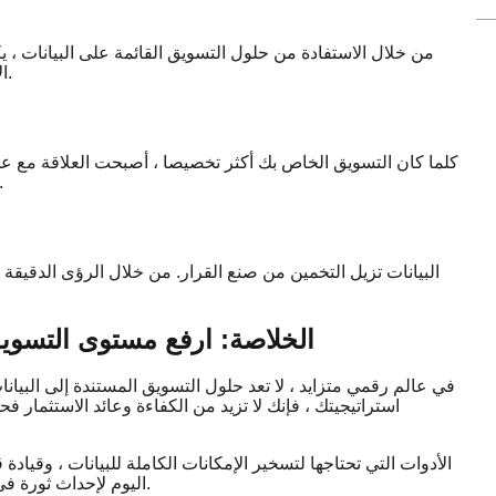
من خلال الاستفادة من حلول التسويق القائمة على البيانات ، 
الاتجاهات والاستجابة السريعة لتغيرات السوق التفوق على المنافسين.
كلما كان التسويق الخاص بك أكثر تخصيصا ، أصبحت العلاقة مع عم
وولاء العملاء ، مما يضمن بقاء علامتك التجارية في 
البيانات تزيل التخمين من صنع القرار. من خلال الرؤى الدقيق
الخلاصة: ارفع مستوى التسوي
في عالم رقمي متزايد ، لا تعد حلول التسويق المستندة إلى البيانات
استراتيجيتك ، فإنك لا تزيد من الكفاءة وعائد الاستثمار ف
في استخدام SaleAI اليوم لإحداث ثورة في نهجك التسويقي وتحقيق نمو أعمال لا مثيل له.