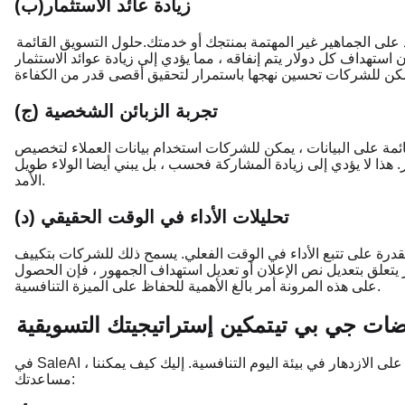
(ب)زيادة عائد الاستثمار
د على الجماهير غير المهتمة بمنتجك أو خدمتك.
حلول التسويق القائمة
هداف كل دولار يتم إنفاقه ، مما يؤدي إلى زيادة عوائد الاستثمار (ROI). من خلال تحليل البيانات من الحملات
(ج) تجربة الزبائن الشخصية
مة على البيانات ، يمكن للشركات استخدام بيانات العملاء لتخصيص
 هذا لا يؤدي إلى زيادة المشاركة فحسب ، بل يبني أيضا الولاء طويل
الأمد.
(د) تحليلات الأداء في الوقت الحقيقي
القدرة على تتبع الأداء في الوقت الفعلي. يسمح ذلك للشركات بتكييف
مر يتعلق بتعديل نص الإعلان أو تعديل استهداف الجمهور ، فإن الحصول
على هذه المرونة أمر بالغ الأهمية للحفاظ على الميزة التنافسية.
ضات جي بي تي
تمكين إستراتيجيتك التسويقية
في SaleAI ، نقدم حلولا تسويقية شاملة تعتمد على البيانات تساعد الشركات على الازدهار في بيئة اليوم التنافسية. إليك كيف يمكننا
مساعدتك: