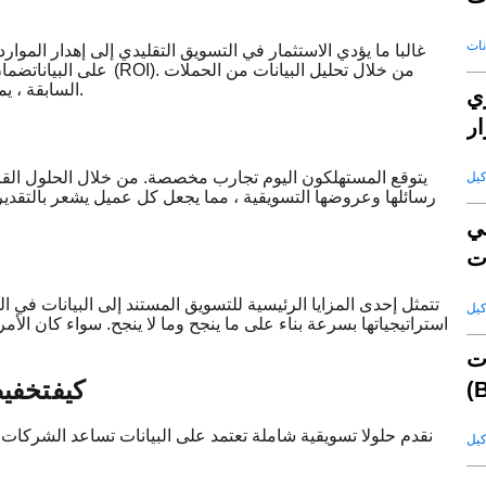
غالبا ما يؤدي الاستثمار في التسويق التقليدي إلى إهدار الموار
على البيانات
ضمان است
السابقة ، يمكن للشركات تحسين نهجها باستمرار لتحقيق أقصى قدر من الكفاءة.
عي
ار
يتوقع المستهلكون اليوم تجارب مخصصة. من خلال الحلول القائ
رسائلها وعروضها التسويقية ، مما يجعل كل عميل يشعر بالتقدير.
ي
تتمثل إحدى المزايا الرئيسية للتسويق المستند إلى البيانات في 
استراتيجياتها بسرعة بناء على ما ينجح وما لا ينجح. سواء كان الأ
ت
كيف
تخفي