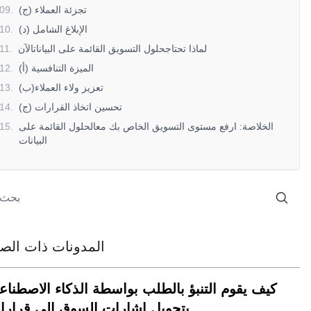
(ج) تجزئة العملاء
.
09
(د) الإبلاغ الشامل
.
10
لماذا تحتاجحلول التسويق القائمة على البياناتالآن
.
11
(أ) الميزة التنافسية
.
12
(ب)تعزيز ولاء العملاء
.
13
(ج) تحسين اتخاذ القرارات
.
14
الخلاصة: ارفع مستوى التسويق الخاص بك معالحلول القائمة على
.
15
البيانات
المدونات ذات الصل
كيف يقوم التنبؤ بالطلب بواسطة الذكاء الاصطناع
بتحويل إشارات السوق إلى قرارا