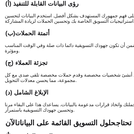
(أ) رؤى البيانات القابلة للتنفيذ
 على فهم جمهورك المستهدف بشكل أفضل. استخدم البيانات لتحسين
تحسين الحملات لزيادة المشاركة.
(ب)أتمتة الحملات
 يضمن أن تكون جهودك التسويقية دائما ذات صلة وفي الوقت المناسب
ومؤثرة.
(ج) تجزئة العملاء
انات. أنشئ شخصيات مخصصة وقدم حملات مخصصة تلقى صدى مع كل
مجموعة، مما يحسن معدلات التحويل.
(د) الإبلاغ الشامل
 حملتك واتخاذ قرارات مدعومة بالبيانات. يساعدك هذا على البقاء مرنا
وتحسين جهودك التسويقية باستمرار.
 تحتاج
حلول التسويق القائمة على البيانات
الآن