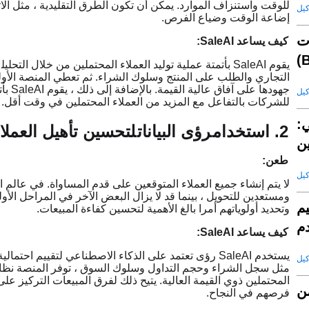
للوقت واستنزاف الموارد. يمكن أن تكون الطرق التقليدية ، مثل الاتص
إضاعة الوقت وضياع الفرص.
ت
كيف يساعد SaleAI:
يقوم SaleAI بأتمتة عملية توليد العملاء المحتملين من خلال التحليل
التجاري والطلب على المنتج وسلوك الشراء. ثم تعطي المنصة الأولوي
جهوده
للشركات بالتفاعل مع المزيد من العملاء المحتملين في وقت أقل.
ي:
2. استخدام
رؤى البيانات
لتحسين تأهيل العملا
ن
طعن:
لا يتم إنشاء جميع العملاء المتوقعين على قدم المساواة. في عالم ا
ومستعدين للتحويل ، بينما قد لا يزال البعض الآخر في المراحل الأو
يم
وتحديد أولوياتهم أمرا بالغ الأهمية لتحسين كفاءة المبيعات.
دم
كيف يساعد SaleAI:
يستخدم SaleAI رؤى تعتمد على الذكاء الاصطناعي لتقييم 
مثل سجل الشراء وحجم التداول وسلوك السوق ، توفر المنصة نظاما 
المحتملين ذوي القيمة العالية. يتيح ذلك لفرق المبيعات التركيز على
ن
فرصهم في النجاح.