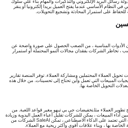
ة رسائل البريد الإلكتروني والتذكيرات والمهام بناء على سلوك
في النظام الأساسي عندما يفتح العميل بريدا إلكترونيا أو ينقر
ية للحفاظ على استمرار المحادثة وتشجيع التحويلات.
 بدون الأدوات المناسبة ، من الصعب الحصول على صورة واضحة عن
سب ، تخاطر الشركات بفقدان مجالات النمو المحتملة أو استمرار
معدلات تحويل العملاء المحتملين ومشاركة العملاء. توفر المنصة تقارير
ات المبيعات التي تعمل وأين تحتاج إلى تحسينات. من خلال هذه
دلات التحويل الخاصة بها.
 تطوير العملاء مثل
تخفيضات جي بي تي
هو مغير قواعد اللعبة. من
ن أداء المبيعات ، يمكن للشركات تقليل أعباء العمل اليدوية وزيادة
معدلات التحويل ودفع النمو على المدى الطويل. بفضل قوة الأدوات التي تعتمد على الذكاء الاصطناعي ، تمكن SaleAI الشركات من
لخاصة بها ، وبناء علاقات أقوى وأكثر ربحية مع العملاء.