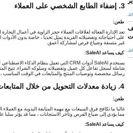
ير
3. إضفاء الطابع الشخصي على العملاء
طعن:
ف
تعد الإدارة الفعالة لعلاقات العملاء حجر الزاوية في أعمال التجار
ت
على احتياجاته وتفضيلاته الفريدة يمثل تحديا ، خاصة بدون الأدوات ال
غير متسقة وضياع فرص لمشاركة أعمق.
قة
كيف يساعد SaleAI:
يستخدم SaleAI أدوات CRM التي تعمل بنظام الذكاء الاصطناعي لدمج
شاملة لسجل تفاعل كل عميل وتفضيلاته وسلوكه الشراء. تتيح الم
رسائل مخصصة وتوصيات المنتج والمتابعات في الوقت المناسب ، 
4. زيادة معدلات التحويل من خلال المتابعات الآلية
طعن:
غالبا ما تكافح فرق المبيعات مع مهمة المتابعة اليدوية مع العملاء 
مما يؤدي إلى ضياع الفرص وتأخر الاستجابات ، مما قد يؤثر سلبا ع
كيف يساعد SaleAI: