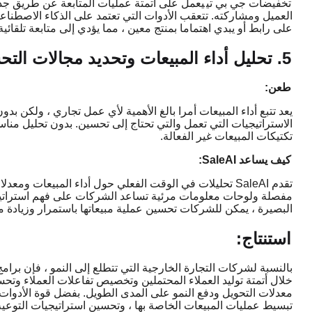
تخفيضات جي بي تي
يعمل على أتمتة عمليات المتابعة عن طريق جدول
العميل ومشاركته. تتعقب الأدوات التي تعتمد على الذكاء الاصطناعي 
على رابط أو يبدي اهتماما بمنتج معين ، مما يؤدي إلى متابعة تلقائ
5. تحليل أداء المبيعات وتحديد مجالات التحسين
طعن:
يعد تتبع أداء المبيعات أمرا بالغ الأهمية لأي عمل تجاري ، ولكن
الاستراتيجيات التي تعمل والتي تحتاج إلى تحسين. بدون تحليل منا
تكتيكات المبيعات غير الفعالة.
كيف يساعد SaleAI:
تقدم SaleAI تحليلات في الوقت الفعلي حول أداء المبيعات و
مفصلة ولوحات معلومات مرئية تساعد الشركات على فهم استراتيجي
البصيرة ، يمكن للشركات تحسين عملية مبيعاتها باستمرار وزيادة مع
استنتاج:
بالنسبة لشركات التجارة الخارجية التي تتطلع إلى النمو ، فإن برامج
خلال أتمتة توليد العملاء المحتملين وتخصيص تفاعلات العملاء وتحسي
تبسيط عمليات المبيعات الخاصة بها ، وتحسين استراتيجيات التوعية ا