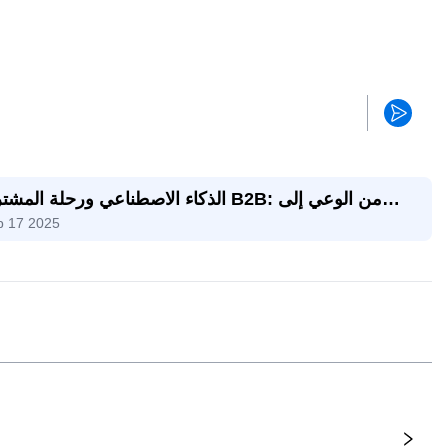
الذكاء الاصطناعي ورحلة المشتري B2B: من الوعي
p 17 2025
اتخاذ الق