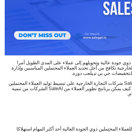
 ذوي جودة عالية وتحويلهم إلى عملاء على المدى الطويل أمرا
خارجية تكافح من أجل تحديد العملاء المحتملين المناسبين وإدارة
تخفيضات جي بي تي
يلعب دوره.
من خلال أتمتة الجوانب الرئيسية لعملية تطوير العملاء ، تساعد SaleAI شركات التجارة الخارجية على تبسيط توليد العملاء المحتملين
وجهود التوعية واستراتيجيات تحويل العملاء. تستكشف هذه المقالة كيف يمكن برنامج تطوير العملاء من SaleAI الشركات من تنمية
م.
لعملاء المحتملين ذوي الجودة العالية أحد أكثر المهام استهلاكا