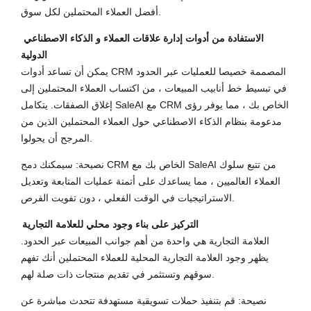
أفضل العملاء المحتملين لكل سوق.
الاستفادة من أدوات إدارة علاقات العملاء و الذكاء الاصطناعي
الدولية
يمكن أن تساعد أدوات CRM المصممة خصيصا للعمليات عبر الحدود
في تبسيط خط أنابيب المبيعات ، من اكتساب العملاء المحتملين إلى
إغلاق الصفقات. يتكامل SaleAI مع CRM الخاص بك ، مما يوفر رؤى
مدعومة بنظام الذكاء الاصطناعي حول العملاء المحتملين الذين من
المرجح أن يحولوا.
نصيحة: سيمكنك دمج CRM الخاص بك مع SaleAI من تتبع سلوك
العملاء العالميين ، مما يساعدك على أتمتة عمليات المتابعة وتعديل
الاستراتيجيات في الوقت الفعلي ، دون تفويت الفرص.
التركيز على بناء وجود محلي للعلامة التجارية
العلامة التجارية هي واحدة من أهم جوانب المبيعات عبر الحدود.
يظهر وجود العلامة التجارية المحلية للعملاء المحتملين أنك تفهم
سوقهم وتستثمر في تقديم منتجات ذات صلة لهم.
نصيحة: قم بتنفيذ حملات تسويقية مستهدفة تتحدث مباشرة عن