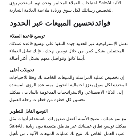
احتياجات العملاء المحليين وتحدياتهم. استخدم رؤى SaleAI الآلية
لتخصيص رسائلك لكل سوق وزيادة ملاءمة العلامة التجارية.
فوائد
تحسين المبيعات عبر الحدود
توسيع قاعدة العملاء
تعمل الإستراتيجية عبر الحدود جيدة التنفيذ على توسيع قاعدة عملائك
المحتملين بشكل كبير. من خلال توطين نهجك ، فإنك تقابل العملاء
أينما كانوا وتتواصل معهم بشكل أكثر أصالة.
تحويلات أعلى
إن تخصيص عملية المراسلة والمبيعات الخاصة بك وفقا للاحتياجات
المحددة لكل سوق يعزز احتمالية التحويل. بمساعدة الرؤى المستندة
إلى الذكاء الاصطناعي والاستراتيجيات المدعومة بالبيانات ، يمكنك
تحسين كل خطوة من خطوات رحلة العميل.
التوسع القابل للتطوير
مع نمو عملك ، تصبح الأتمتة أفضل صديق لك. باستخدام أدوات مثل
SaleAI ، يمكنك توسيع نطاق عملياتك عبر مناطق متعددة دون زيادة
عبء العمل الخاص بك. تتيح لك عمليات المبيعات الآلية ، من تأهيل