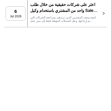
إدارة علاقات العملاء، وتتبع الأداء.
اعثر على شركات حقيقية من خلال طلب
واحد من المشتري باستخدام وكيل SaleAI
6
LeadFinder
Jul 2026
كيفية وصف المشترين الذين تريدهم، ومراجعة الشركات التي
تم إرجاعها، ونقل السجلات المؤهلة فقط إلى سير عمل
SaleAI التالي.