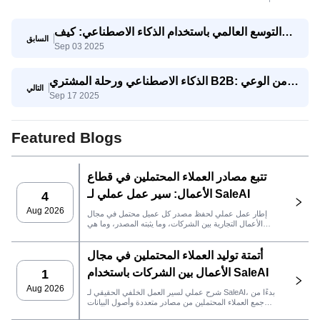
التوسع العالمي باستخدام الذكاء الاصطناعي: كيف
السابق
Sep 03 2025
تتنافس الشركات الصغيرة والمتوسطة مع الشركات
العملاقة
الذكاء الاصطناعي ورحلة المشتري B2B: من الوعي
التالي
Sep 17 2025
إلى اتخاذ القرار
Featured Blogs
تتبع مصادر العملاء المحتملين في قطاع
الأعمال: سير عمل عملي لـ SaleAI
4
Aug 2026
إطار عمل عملي لحفظ مصدر كل عميل محتمل في مجال
الأعمال التجارية بين الشركات، وما يثبته المصدر، وما هي
إجراءات المبيعات التي يجب اتخاذها بعد ذلك في SaleAI.
أتمتة توليد العملاء المحتملين في مجال
الأعمال بين الشركات باستخدام SaleAI
1
Aug 2026
شرح عملي لسير العمل الخلفي الحقيقي لـ SaleAI، بدءًا من
جمع العملاء المحتملين من مصادر متعددة وأصول البيانات
الدائمة وصولاً إلى التواصل عبر البريد الإلكتروني، وملكية نظام