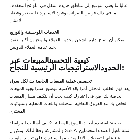
غالبا ما يعني التوسع إلى مناطق جديدة التنقل في اللوائح المعقدة ،
بما في ذلك قوانين الضرائب وقيود الاستيراد / التصدير وقضايا
الامتثال.
الخدمات اللوجستية والتوزيع
يمكن أن تصبح إدارة الشحن وخدمة العملاء والمخزون أكثر تعقيدا
عند خدمة العملاء الدوليين.
كيفية التحسين
المبيعات عبر
الاستراتيجيات الرئيسية للنجاح:
الحدود
تخصيص عملية المبيعات الخاصة بك لكل سوق
يعد فهم الطلب المحلي أمرا بالغ الأهمية لتوسيع استراتيجية المبيعات
الخاصة بك. ضع في اعتبارك كيف يجب أن يتكيف مسار المبيعات
الخاص بك مع الفروق الثقافية المختلفة واللغات المحلية وسلوكيات
المشتري.
نصيحة: استخدم أبحاث السوق المحلية لتكييف أساليب المراسلة
والمشاركة وفقا لذلك. يمكن ل SaleAI أتمتة تأهيل العملاء المحتملين
بناء على التفضيلات الإقليمية ، مما يساعدك على تحديد أولويات