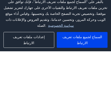
بالنقر على "السماح لجميع ملفات تعريف الارتباط"، فإنك توافق على
تخزين ملفات تعريف الارتباط والتقنيات الأخرى على جهازك لتعزيز تشغيل
موقعنا، وتخصيص تجربة التصفح الخاصة بك وتحسينها، وقياس أداء موقع
الويب وحركة المرور، وتحسين خدماتنا، وتقديم العروض والإعلانات ذات
سياسة الخصوصية
الصلة.
السماح لجميع ملفات تعريف
إعدادات ملفات تعريف
الارتباط
الارتباط
Phone:
+1(341)231-2122
E-mail:
marketing@saleai.ai