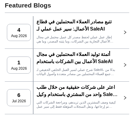
Featured Blogs
تتبع مصادر العملاء المحتملين في قطاع
الأعمال: سير عمل عملي لـ SaleAI
4
Aug 2026
إطار عمل عملي لحفظ مصدر كل عميل محتمل في مجال
الأعمال التجارية بين الشركات، وما يثبته المصدر، وما هي
إجراءات المبيعات التي يجب اتخاذها بعد ذلك في SaleAI.
أتمتة توليد العملاء المحتملين في مجال
الأعمال بين الشركات باستخدام SaleAI
1
Aug 2026
شرح عملي لسير العمل الخلفي الحقيقي لـ SaleAI، بدءًا من
جمع العملاء المحتملين من مصادر متعددة وأصول البيانات
الدائمة وصولاً إلى التواصل عبر البريد الإلكتروني، وملكية نظام
إدارة علاقات العملاء، وتتبع الأداء.
اعثر على شركات حقيقية من خلال طلب
واحد من المشتري باستخدام وكيل SaleAI
6
LeadFinder
Jul 2026
كيفية وصف المشترين الذين تريدهم، ومراجعة الشركات التي
تم إرجاعها، ونقل السجلات المؤهلة فقط إلى سير عمل
SaleAI التالي.