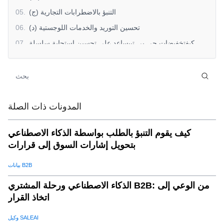
(ج) التنبؤ بالاضطرابات التجارية
.
05
(د) تحسين التوريد والخدمات اللوجستية
.
06
كيفتخفيضات جي بي تييساعد على تحسين استجابة سلسلة
.
07
التوريد
استنتاج:
.
08
المدونات ذات الصلة
كيف يقوم التنبؤ بالطلب بواسطة الذكاء الاصطناعي
بتحويل إشارات السوق إلى قرارات
بيانات B2B
الذكاء الاصطناعي ورحلة المشتري B2B: من الوعي إلى
اتخاذ القرار
وكيل SALEAI