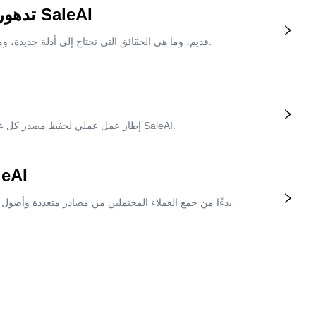
تدهور بيانات الشركات: سير عمل لإعادة التحقق من العملاء المحتملين باستخدام SaleAI
سير عمل عملي لتحديد متى يجب إعادة فحص سجل B2B قديم، وما هي الحقائق التي تحتاج إلى أدلة جديدة، وما إذا كان العميل المحتمل جاهزًا لنظام إدارة علاقات العملاء أو للتواصل.
إطار عمل عملي لحفظ مصدر كل عميل محتمل في مجال الأعمال التجارية بين الشركات، وما يثبته المصدر، وما هي إجراءات المبيعات التي يجب اتخاذها بعد ذلك في SaleAI.
أتمتة توليد العملاء المحتملين في مجا