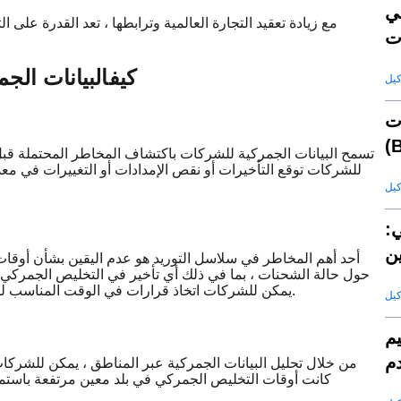
ي
مع زيادة تعقيد التجارة العالمية وترابطها ، تعد القدرة على 
كيف
البيانات الجم
ت
تسمح البيانات الجمركية للشركات باكتشاف المخاطر المحتملة قبل 
للشركات توقع التأخيرات أو نقص الإمدادات أو التغييرات في معدل
ي:
ن
أحد أهم المخاطر في سلاسل التوريد هو عدم اليقين بشأن أوقا
حول حالة الشحنات ، بما في ذلك أي تأخير في التخليص الجمركي
يمكن للشركات اتخاذ قرارات في الوقت المناسب للتخفيف من المخاطر قبل أن تؤثر على العملاء أو مستويات المخزون.
يم
دم
من خلال تحليل البيانات الجمركية عبر المناطق ، يمكن للشركات
كانت أوقات التخليص الجمركي في بلد معين مرتفعة باست