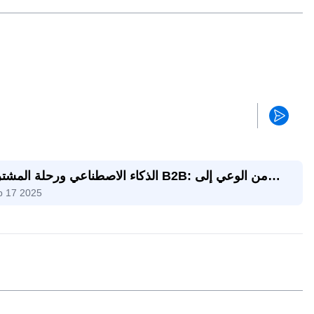
الذكاء الاصطناعي ورحلة المشتري B2B: من الوعي
p 17 2025
اتخاذ الق