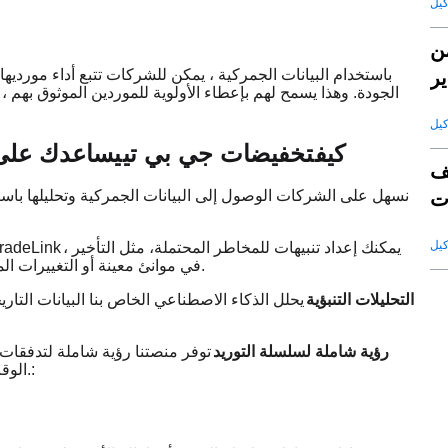
ن
باستخدام البيانات الجمركية ، يمكن للشركات تتبع أداء مورديها 
ير
الجودة. وهذا يسمح لهم بإعطاء الأولوية للموردين الموثوق بهم 
كيف
تخفيضات جي بي تي
يساعدك على ا
ف
ت
قة
، يمكنك إعداد تنبيهات للمخاطر المحتملة، مثل التأخير
رؤى الذكاء الاصطناعي Link
في موانئ معينة أو التغييرات المفاجئة في التعريفات، واتخاذ الإجراءات قبل أن تؤثر على عملياتك.
التحليلات التنبؤية
يحلل الذكاء الاصطناعي الخاص بنا البيانات التار
رؤية شاملة لسلسلة التوريد
توفر منصتنا رؤية شاملة لتدفقات ا
الوقت الفعلي ، وتتبع الشحنات ، وتحديد مجالات المخاطر قبل تفاقمها.: