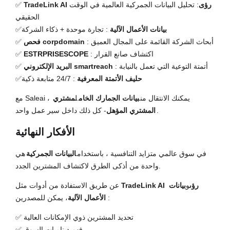
TradeLink AI رؤى
: تحليل البيانات الجمركية العالمية في الوقت
✅
الحقيقي
بيانات الأعمال الآلية
: تجارة موحدة + ذكاء الشركة
✅
: أبحاث الشركة القائمة على المجال العميق
فحص corpdomain
✅
: اكتشاف صانع القرار
ESTRPRISESCOPE
✅
: أتمتة التوعية التي تعمل بالنيابة
البريد الإلكتروني smartreach
✅
حليف الأتمتة المعرفية
: 24/7 متابعة ذكية
✅
مع Saleai ، يمكنك الانتقال من
بيانات الجمارك الخام
ل
مشتري
- كل ذلك داخل سير عمل واحد.
المشتري المؤهل
الأفكار النهائية
في سوق عالمي متزايد التنافسية ، باستخدام
البيانات الجمركية
هي
واحدة من أذكى الطرق لاكتشاف المشترين الجدد.
TradeLink AI رؤى
و
بيانات
عن طريق الاستفادة من أدوات مثل
، يمكن للمصدرين:
الأعمال الآلية
✅ تحديد المشترين ذوي الإمكانات العالية
✅ فهم ديناميات السوق