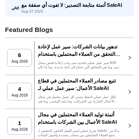
أتمتة متابعة التصدير: لا تفوت أي صفقة مع SaleAI
التالي
Aug 07 2025
Featured Blogs
تدهور بيانات الشركات: سير عمل لإعادة
التحقق من العملاء المحتملين باستخدام
6
SaleAI
Aug 2026
سير عمل عملي لتحديد متى يجب إعادة فحص سجل B2B
قديم، وما هي الحقائق التي تحتاج إلى أدلة جديدة، وما إذا كان
العميل المحتمل جاهزًا لنظام إدارة علاقات العملاء أو للتواصل.
تتبع مصادر العملاء المحتملين في قطاع
الأعمال: سير عمل عملي لـ SaleAI
4
Aug 2026
إطار عمل عملي لحفظ مصدر كل عميل محتمل في مجال
الأعمال التجارية بين الشركات، وما يثبته المصدر، وما هي
إجراءات المبيعات التي يجب اتخاذها بعد ذلك في SaleAI.
أتمتة توليد العملاء المحتملين في مجال
الأعمال بين الشركات باستخدام SaleAI
1
Aug 2026
شرح عملي لسير العمل الخلفي الحقيقي لـ SaleAI، بدءًا من
جمع العملاء المحتملين من مصادر متعددة وأصول البيانات