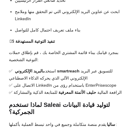
تحديد صانعي القرار الرئيسيين
ابحث عن عناوين البريد الإلكتروني التي تم التحقق منها وملامح
LinkedIn
بناء ملف تعريف احتمال كامل للتواصل
5⃣ تنفيذ التوعية المستهدفة
بمجرد قيامك ببناء قائمة المشتري الخاصة بك ، قم بإطلاق حملات
التوعية الشخصية:
للتسويق عبر البريد
البريد الإلكتروني smartreach
✅ استخدم
الإلكتروني الآلي الذي يحركه الذكاء الاصطناعي
✅ الاتصال على LinkedIn باستخدام رؤى من EnterPrisescope
✅ الرافعة المالية
حليف الأتمتة المعرفية
للمتابعة الذكية والمشاركة
لماذا تستخدم Saleai لتوليد قيادة البيانات
الجمركية؟
يقدم منصة متكاملة وجميع في واحد تبسط العملية بأكملها:
ساليا