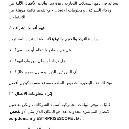
بيانات الأعمال الآلية
من Saleai يساعد في دمج السجلات التجارية ،
وذكاء الشركة ، ومعلومات الاتصال - مع تقديم قائمة مؤهلة من
الاحتمالات.
3 - فهم أنماط الشراء
لأنشطة استيراد المشترين:
دراسة
التردد والحجم والتوقيت
هل هم مصادر بانتظام أو موسمي؟
هل تزداد أو يقلل من وارداتهم؟
أي الموردين الذين يعملون معهم حاليًا؟
تتيح لك هذه البصيرة تخصيص الملعب ووضع نفسك كبديل أفضل.
4⃣ إثراء معلومات الاتصال
غالبًا ما توفر البيانات الجمركية أسماء الشركات ، ولكن تفاصيل
الاتصال المباشرة محدودة. هذا هو المكان الذي مثل أدوات
فحص
ادخل:
ESTRPRISESCOPE
و
corpdomain