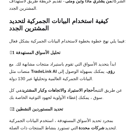
الشركات
من يشتري ماذا وأين ومتى
- تقديم خريطة طريق لاستهداف
المشترين الجدد.
كيفية استخدام البيانات الجمركية لتحديد
المشترين الجدد
فيما يلي نهج خطوة بخطوة لاستخدام البيانات الجمركية بشكل فعال:
1⃣ تحليل الأسواق المستهدفة
ابدأ بتحديد الأسواق التي تقوم باستيراد منتجات مشابهة لك. مع
TradeLink AI رؤى
، يمكنك بسهولة الوصول إلى
منصات مثل
البيانات الجمركية العالمية وتحليلها عبر 130 دولة.
عن طريق التتبع
أحجام الاستيراد والاتجاهات وكبار المشترين
في كل
سوق ، يمكنك إعطاء الأولوية لجهود التوعية الخاصة بك.
2⃣ تحديد المستوردين النشطين
بمجرد تحديد الأسواق المستهدفة ، استخدم البيانات الجمركية
التي تستورد بنشاط المنتجات ذات الصلة.
لتحديد
شركات محددة