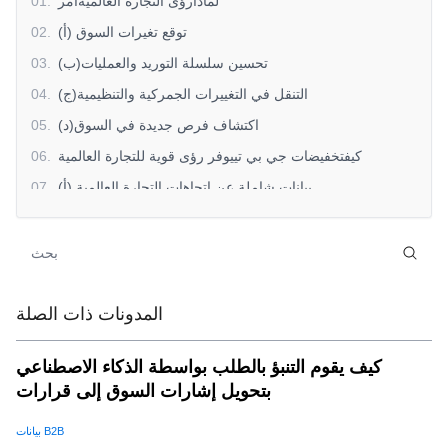
لماذارؤى التجارة العالميةأمر
.
01
(أ) توقع تغيرات السوق
.
02
(ب)تحسين سلسلة التوريد والعمليات
.
03
(ج)التنقل في التغييرات الجمركية والتنظيمية
.
04
(د)اكتشاف فرص جديدة في السوق
.
05
كيفتخفيضات جي بي تييوفر رؤى قوية للتجارة العالمية
.
06
(أ) بيانات شاملة عن اتجاهات التجارة العالمية
.
07
(ب)لوحات بيانات قابلة للتخصيص
.
08
(ج) التحليلات والإبلاغ في الوقت الحقيقي
.
09
(د) الوصول العالمي ذي الأهمية المحلية
.
10
كيفية الاستفادةرؤى التجارة العالميةمن أجل النجاح
.
11
المدونات ذات الصلة
(أ) توسيع نطاق وصولك إلى السوق
.
12
كيف يقوم التنبؤ بالطلب بواسطة الذكاء الاصطناعي
(ب)تعزيز عملية صنع القرار الاستراتيجي
.
13
بتحويل إشارات السوق إلى قرارات
(ج) الحفاظ على قدرتك التنافسية في سوق متغيرة
.
14
بيانات B2B
الخلاصة: تسخير قوةرؤى التجارة العالميةمع SaleAI
.
15