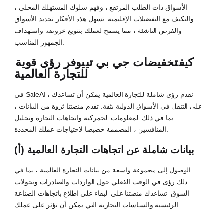
الأسواق ذات الطلب المرتفع ، وفهم سلوك المستهلك المحلي ،
والتكيف مع التفضيلات الإقليمية. تسهل هذه الأفكار تحديد الأسواق
والفرص الناشئة ، مما يسمح لعملك بتنويع عروضه واستهداف
الجمهور المناسب.
كيف
تخفيضات جي بي تي
يوفر رؤى قوية
للتجارة العالمية
في SaleAI ، نقدم رؤى شاملة للتجارة العالمية يمكن أن تساعدك
على التنقل في الأسواق الدولية بثقة. تقدم منصتنا ثروة من البيانات ،
بما في ذلك المعلومات الجمركية واتجاهات التجارة وتحليل
المنافسين ، المصممة خصيصا لاحتياجات عملك المحددة.
(أ) بيانات شاملة عن اتجاهات التجارة العالمية
الوصول إلى مجموعة واسعة من بيانات التجارة العالمية ، بما في
ذلك رؤى في الوقت الفعلي حول الواردات والصادرات وتحولات
السوق. تساعدك منصتنا على البقاء على اطلاع باتجاهات الصناعة
الرئيسية والسياسات التجارية التي يمكن أن تؤثر على عملك.