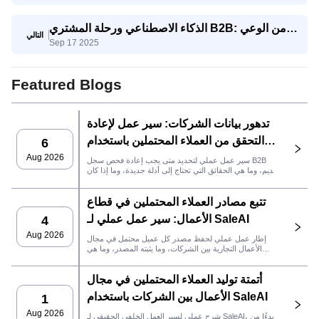
العملاقة
الذكاء الاصطناعي ورحلة المشتري B2B: من الوعي
التالي
Sep 17 2025
إلى اتخاذ القرار
Featured Blogs
تدهور بيانات الشركات: سير عمل لإعادة
التحقق من العملاء المحتملين باستخدام
6
SaleAI
Aug 2026
سير عمل عملي لتحديد متى يجب إعادة فحص سجل B2B
قديم، وما هي الحقائق التي تحتاج إلى أدلة جديدة، وما إذا كان
العميل المحتمل جاهزًا لنظام إدارة علاقات العملاء أو للتواصل.
تتبع مصادر العملاء المحتملين في قطاع
الأعمال: سير عمل عملي لـ SaleAI
4
Aug 2026
إطار عمل عملي لحفظ مصدر كل عميل محتمل في مجال
الأعمال التجارية بين الشركات، وما يثبته المصدر، وما هي
إجراءات المبيعات التي يجب اتخاذها بعد ذلك في SaleAI.
أتمتة توليد العملاء المحتملين في مجال
الأعمال بين الشركات باستخدام SaleAI
1
Aug 2026
شرح عملي لسير العمل الخلفي الحقيقي لـ SaleAI، بدءًا من