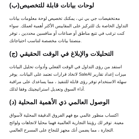
(ب)لوحات بيانات قابلة للتخصيص
مع
تخفيضات جي بي تي
، يمكنك تخصيص لوحة معلومات بيانات
التداول الخاصة بك للتركيز على المقاييس الأكثر أهمية لعملك. سواء
كنت ترغب في تتبع مناطق أو صناعات أو منافسين محددين ، توفر
منصتنا بيانات مخصصة لتناسب احتياجاتك.
(ج) التحليلات والإبلاغ في الوقت الحقيقي
استفد من رؤى التداول في الوقت الفعلي وأدوات تحليل البيانات
لاتخاذ قرارات تعتمد على البيانات. يوفر SaleAI ميزات إعداد تقارير
سهلة الاستخدام توفر رؤى قابلة للتنفيذ ، مما يساعدك على مراقبة
أداء السوق وتعديل استراتيجيتك وفقا لذلك.
(د) الوصول العالمي ذي الأهمية المحلية
اكتساب منظور عالمي مع فهم الفروق الدقيقة المحلية لأسواق
معينة. توفر لك رؤيتنا التجارية العالمية فهما محليا لاتجاهات ولوائح
التجارة ، مما يضمن أنك مجهز للنجاح على المسرح العالمي.