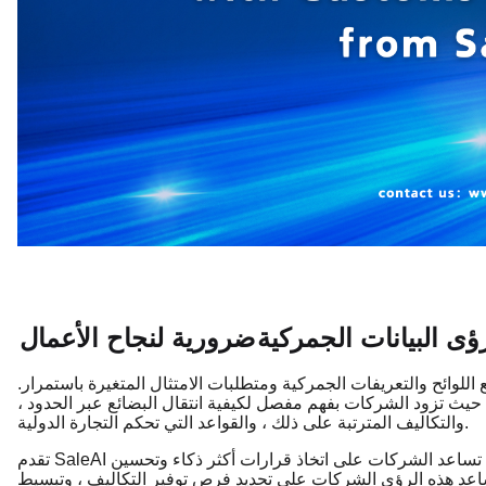
ؤى البيانات الجمركية
ضرورية لنجاح الأعمال
للوائح والتعريفات الجمركية ومتطلبات الامتثال المتغيرة باستمرار.
 حيث تزود الشركات بفهم مفصل لكيفية انتقال البضائع عبر الحدود ،
والتكاليف المترتبة على ذلك ، والقواعد التي تحكم التجارة الدولية.
تقدم SaleAI نظاما أساسيا قويا للوصول إلى رؤى البيانات الجمركية التي تساعد الشركات على اتخاذ قرارات أكثر ذكاء وتحسين
تساعد هذه الرؤى الشركات على تحديد فرص توفير التكاليف ، وتبسيط