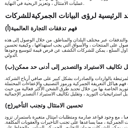
عمليات الامتثال ، وتعزيز الربحية في النهاية.
د الرئيسية ل
رؤى البيانات الجمركية
للشركات
(أ)فهم تدفقات التجارة العالمية
 والتدفقات عبر مختلف البلدان والمناطق. من خلال الوصول إلى هذه
صول على المنتجات ، والأسواق التي يجب استهدافها ، وكيفية تحسين
 تداول السلع ، يمكن للشركات الكشف عن فرص قيمة لتوسيع وجودها
الدولي.
قليل تكاليف الاستيراد والتصدير إلى أدنى حد ممكن
لمرتبطة بالواردات والصادرات بشكل كبير على صافي أرباح الشركة.
فهم هياكل التعريفة الجمركية ورموز التصنيف والإعفاءات المحتملة
يد الخاصة بها من خلال تحديد طرق الشحن الأكثر فعالية من حيث
(ج)تحسين الامتثال وتجنب التأخير
 ، مع وجود قواعد صارمة ومتطلبات امتثال متغيرة باستمرار. تزود SaleAI
ت الجمركية ، مما يساعدها على تجنب التأخيرات والعقوبات المكلفة.
رسات ، يمكن للشركات ضمان التخليص الجمركي السلس والحفاظ على