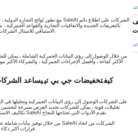
مع تطور لوائح التجارة الدولية ، يجب على 
ف
بالتعريفات الجديدة والاتفاقيات التجارية والقواعد الجمركية ،
ت
الاستباقي للامتثال الشركات على تجنب الاضطرابات غير المتوقعة والحفاظ على عمليات سلسة.
قة
من خلال الوصول إلى رؤى البيانات الجمركية الشاملة ، يمكن لل
الأكثر كفاءة ، وأفضل الإجراءات الجمركية ، والشركاء الأكثر م
كيف
تخفيضات جي بي تي
يساعد الشركات 
تحليلات قوية ، يمكن للشركات تحديد الفرص بسرعة لتحسين است
تكاليف الاستيراد / التصدير أو تحسين الامتثال أو تعزيز كفاءة سلسلة التوريد ، فإن SaleAI تقدم الأدوات التي تحتاجها للنجاح.
من خلال توفير بيانات شاملة عن التعريف
قرارات أكثر ذكاء تدفع الربحية وتضمن النجاح على المدى الطويل في الأسواق العالمية.