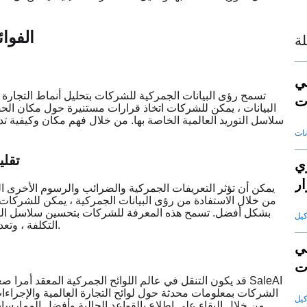
الفوائ
ة
ي
تسمح رؤى البيانات الجمركية للشركات بتحليل أنماط التجارة
ت
البيانات ، يمكن للشركات اتخاذ قرارات مستنيرة حول مكان الح
سلاسل التوريد العالمية الخاصة بها. من خلال فهم مكان وكيفية
(ب)ت
عي
ار
يمكن أن تؤثر التعريفات الجمركية والضرائب والرسوم الأخرى ا
من خلال الاستفادة من رؤى البيانات الجمركية ، يمكن للشركات 
بشكل أفضل. تسمح هذه المعرفة للشركات بتحسين سلاسل التور
التكلفة ، وتعديل استراتيجيات التوريد ، وتقليل تكاليف الاستيراد / التصدير الإجمالية.
ي
قد يكون التنقل في عالم اللوائح الجمركية المعقد أمرا صعبا
الشركات بمعلومات محدثة حول لوائح التجارة العالمية والإجراءا
من خلال البقاء على اطلاع بالقواعد الحالية وأفضل المما