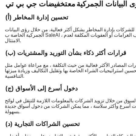
 البيانات الجمركية
مع
تخفيضات جي بي تي
(أ) تحسين إدارة المخاطر
 للشركات بإدارة المخاطر بشكل أكثر فعالية. من خلال رؤى البيانات
الجمركية الخاصة ب SaleAI ، يمكن للشركات توقع الاضطرابات وتخفيف التأخيرات وتجنب الغرامات أو العقوبات المكلفة لعدم
الامتثال.
(ب) قرارات أكثر ذكاء بشأن التوريد والمشتريات
رات المصادر الأكثر فعالية من حيث التكلفة ، مع مراعاة عوامل مثل
ن استراتيجيات الشراء الخاصة بها وتقليل التكاليف وزيادة ميزتها
التنافسية.
(ج) دخول أسرع إلى الأسواق
لسوق من خلال تزويد الشركات بالمعلومات اللازمة للتنقل في لوائح
يات أسرع وأكثر سلاسة ، مما يمكن الشركات من دخول أسواق جديدة
بسهولة.
(د) تحسين الشراكات التجارية