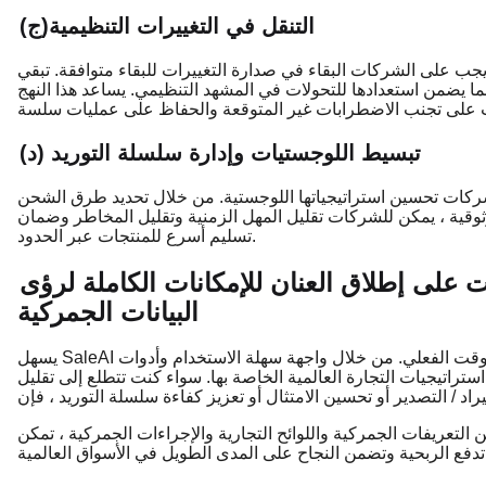
(ج)التنقل في التغييرات التنظيمية
الشركات البقاء في صدارة التغييرات للبقاء متوافقة. تبقي SaleAI الشركات على اطلاع دائم
 مما يضمن استعدادها للتحولات في المشهد التنظيمي. يساعد هذا النهج
(د) تبسيط اللوجستيات وإدارة سلسلة التوريد
شركات تحسين استراتيجياتها اللوجستية. من خلال تحديد طرق الشحن
وثوقية ، يمكن للشركات تقليل المهل الزمنية وتقليل المخاطر وضمان
تسليم أسرع للمنتجات عبر الحدود.
على إطلاق العنان للإمكانات الكاملة ل
رؤى
البيانات الجمركية
يسهل SaleAI على الشركات الوصول إلى رؤى البيانات الجمركية وتحليلها في الوقت الفعلي. من خلال واجهة سهلة الاستخدام وأدوات
راتيجيات التجارة العالمية الخاصة بها. سواء كنت تتطلع إلى تقليل
ات الجمركية واللوائح التجارية والإجراءات الجمركية ، تمكن SaleAI الشركات من اتخاذ