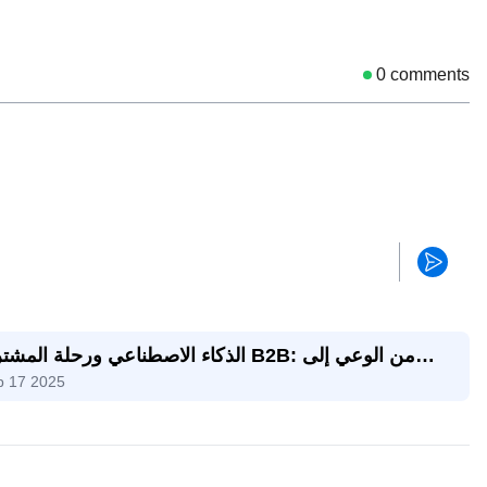
0
comments
الذكاء الاصطناعي ورحلة المشتري B2B: من الوعي
p 17 2025
اتخاذ الق