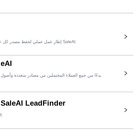
إطار عمل عملي لحفظ مصدر كل عميل محتمل في مجال الأعمال التجارية بين الشركات، وما يثبته المصدر، وما هي إجراءات المبيعات التي يجب اتخاذها بعد ذلك في SaleAI.
أتمتة توليد العملاء المحتملين في مجا
اعثر على شركات حقيقية من خلال طلب واحد من المشتري باستخدام وكيل leAI LeadFinder
كيفية وصف المشترين الذين تريدهم، ومراجعة الشركات التي تم إرجاعها، ونقل السجلات المؤهلة فقط إلى سير عمل SaleAI التالي.