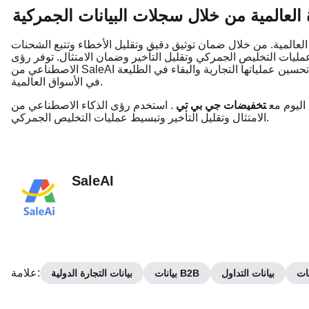
 العالمية من خلال سجلات البيانات الجمركية
العالمية. من خلال ضمان توثيق دقيق وتقليل الأخطاء وتتبع الشحنات
تخليص الجمركي وتقليل التأخير وضمان الامتثال. توفر رؤى TradeLink الذكاء
الاصطناعي من SaleAI رؤى بيانات جمركية في الوقت الفعلي لمساعدة الشركات على تحسين عملياتها التجارية والبقاء في الطليعة
في الأسواق العالمية.
اليوم مع
تخفيضات جي بي تي
. استخدم رؤى الذكاء الاصطناعي من TradeLink لضمان
الامتثال وتقليل التأخير وتبسيط عمليات التخليص الجمركي.
SaleAI
:
علامة
نات
بيانات التداول
بيانات B2B
بيانات التجارة الدولية