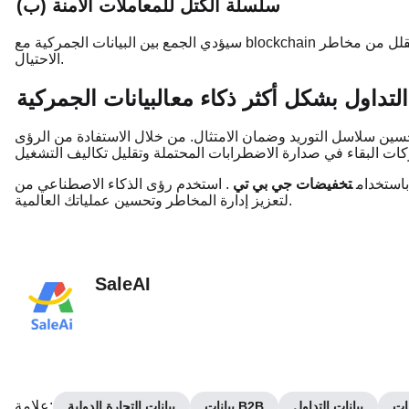
(ب) سلسلة الكتل للمعاملات الآمنة
سيؤدي الجمع بين البيانات الجمركية مع blockchain إلى تعزيز الشفافية ، مما يجعل التجارة العالمية أكثر أمانا ويقلل من مخاطر
الاحتيال.
لتداول بشكل أكثر ذكاء مع
البيانات الجمركية
تحسين سلاسل التوريد وضمان الامتثال. من خلال الاستفادة من الرؤى
باستخدام
تخفيضات جي بي تي
. استخدم رؤى الذكاء الاصطناعي من TradeLink
لتعزيز إدارة المخاطر وتحسين عملياتك العالمية.
SaleAI
:
علامة
نات
بيانات التداول
بيانات B2B
بيانات التجارة الدولية