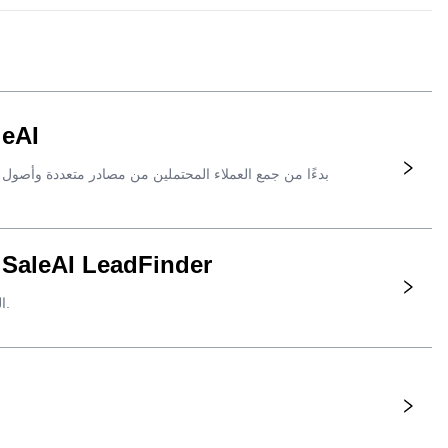
أتمتة توليد العملاء المحتملين في مجا
اعثر على شركات حقيقية من خلال طلب واحد من المشتري باستخدام وكيل leAI LeadFinder
كيفية وصف المشترين الذين تريدهم، ومراجعة الشركات التي تم إرجاعها، ونقل السجلات المؤهلة فقط إلى سير عمل SaleAI التالي.