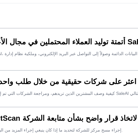
ل الأعمال بين الشركات باستخدام SaleAI
Sa
استخدم وكيل SaleAI InsightScan لاتخاذ قرار واضح بشأن متابعة الشركة
إجراء مسح مركز للشركة لتحديد ما إذا كان ينبغي إجراء المزيد من البحث، أو الاتصال بالحساب، أو الاحتفاظ به، أو رفضه.