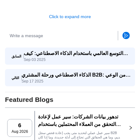
Click to expand more
التوسع العالمي باستخدام الذكاء الاصطناعي: كيف
السابق
Sep 03 2025
تتنافس الشركات الصغيرة والمتوسطة مع الشركات
العملاقة
الذكاء الاصطناعي ورحلة المشتري B2B: من الوعي
التالي
Sep 17 2025
إلى اتخاذ القرار
Featured Blogs
تدهور بيانات الشركات: سير عمل لإعادة
التحقق من العملاء المحتملين باستخدام
6
SaleAI
Aug 2026
سير عمل عملي لتحديد متى يجب إعادة فحص سجل B2B
قديم، وما هي الحقائق التي تحتاج إلى أدلة جديدة، وما إذا كان