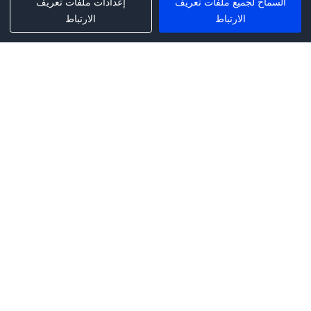
السماح لجميع ملفات تعريف
إعدادات ملفات تعريف
الارتباط
الارتباط
Phone:
+1(341)231-2122
E-mail:
marketing@saleai.ai
Address:
7901 4TH ST N STE 300
ST.PETERSBURG,FL.US 33702