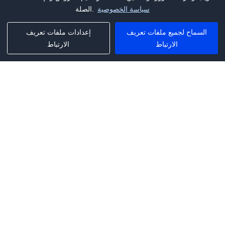
سياسة الخصوصية
الصلة.
السماح لجميع ملفات تعريف
إعدادات ملفات تعريف
الارتباط
الارتباط
Phone:
+1(341)231-2122
E-mail:
marketing@saleai.ai
Address:
7901 4TH ST N STE 300
ST.PETERSBURG,FL.US 33702