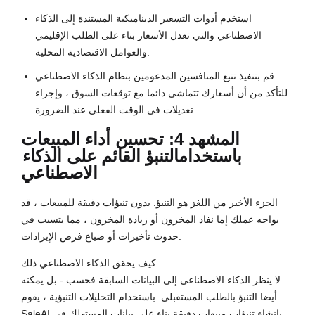
استخدم أدوات التسعير الديناميكية المستندة إلى الذكاء
الاصطناعي والتي تعدل الأسعار بناء على الطلب الإقليمي
والعوامل الاقتصادية المحلية.
قم بتنفيذ تتبع المنافسين المدعومين بنظام الذكاء الاصطناعي
للتأكد من أن أسعارك تتماشى دائما مع توقعات السوق ، وإجراء
تعديلات في الوقت الفعلي عند الضرورة.
المشهد 4: تحسين أداء المبيعات
باستخدام
التنبؤ القائم على الذكاء
الاصطناعي
الجزء الأخير من اللغز هو التنبؤ. بدون تنبؤات دقيقة للمبيعات ، قد
يواجه عملك إما نفاد المخزون أو زيادة المخزون ، مما يتسبب في
حدوث تأخيرات أو ضياع فرص الإيرادات.
كيف يحقق الذكاء الاصطناعي ذلك:
لا ينظر الذكاء الاصطناعي إلى البيانات السابقة فحسب - بل يمكنه
أيضا التنبؤ بالطلب المستقبلي. باستخدام التحليلات التنبؤية ، يقوم
SaleAI بإنشاء تنبؤات مبيعات دقيقة بناء على بيانات المستهلك في