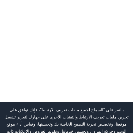
بالنقر على "السماح لجميع ملفات تعريف الارتباط"، فإنك توافق على
تخزين ملفات تعريف الارتباط والتقنيات الأخرى على جهازك لتعزيز تشغيل
موقعنا، وتخصيص تجربة التصفح الخاصة بك وتحسينها، وقياس أداء موقع
الويب وحركة المرور، وتحسين خدماتنا، وتقديم العروض والإعلانات ذات