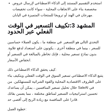
استخدم التقسيم المستند إلى الذكاء الاصطناعي لإرسال عروض
مخصصة بناء على الاتجاهات المحلية - سواء كانت تخفيضات
مهرجان في الهند أو ترويجا للمنتجات المتميزة في اليابان.
المشهد 3:
تكييف التسعير في الوقت
الفعلي عبر الحدود
التحدي التالي هو التسعير. في منطقة ما ، يكون العملاء حساسين
للسعر ، بينما في منطقة أخرى ، يكونون على استعداد لدفع علاوة.
بدون نماذج تسعير محلية ، فإنك تخاطر بالمبالغة في التسعير أو
انخفاض الأسعار.
كيف يحقق الذكاء الاصطناعي ذلك:
يتتبع الذكاء الاصطناعي تسعير السوق في الوقت الفعلي ويتكيف بناء
على الظروف الاقتصادية المحلية والقوة الشرائية للمستهلكين. من
خلال تحليل تسعير المنافسين ، يمكن أن يساعدك SaleAI في
تحسين استراتيجيات التسعير لمناطق مختلفة ، مما يضمن بقائك
قادرا على المنافسة مع زيادة الربح إلى أقصى حد.
خطوة العمل: