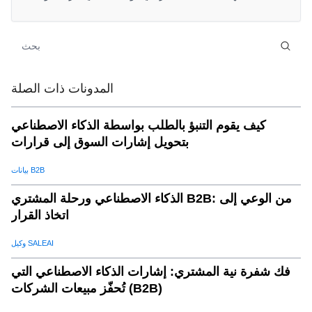
المشهد 4: تحسين أداء المبيعات باستخدامالتنبؤ القائم على
.
07
الذكاء الاصطناعي
خلاصة القول: لماذا يعد الذكاء الاصطناعي ضروريا لالمبيعات عبر
.
08
الحدودنجاح
المدونات ذات الصلة
لماذا تختارتخفيضات جي بي تيلتوسعك عبر الحدود؟
.
09
كيف يقوم التنبؤ بالطلب بواسطة الذكاء الاصطناعي
بتحويل إشارات السوق إلى قرارات
بيانات B2B
الذكاء الاصطناعي ورحلة المشتري B2B: من الوعي إلى
اتخاذ القرار
وكيل SALEAI
فك شفرة نية المشتري: إشارات الذكاء الاصطناعي التي
تُحفّز مبيعات الشركات (B2B)