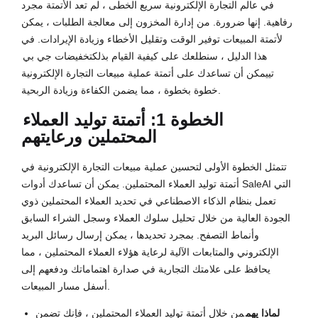
في عالم التجارة الإلكترونية سريع الخطى ، لم تعد الأتمتة مجرد
رفاهية. إنها ضرورة. من إدارة المخزون إلى معالجة الطلبات ، يمكن
لأتمتة المبيعات توفير الوقت وتقليل الأخطاء وزيادة الإيرادات. في
هذا الدليل ، سنطلعك على كيفية القيام بذلك
تخفيضات جي بي
تي
يمكن أن تساعدك على أتمتة عملية مبيعات التجارة الإلكترونية
خطوة بخطوة ، مما يضمن الكفاءة وزيادة الربحية.
الخطوة 1: أتمتة توليد العملاء
المحتملين ورعايتهم
تتمثل الخطوة الأولى لتحسين عملية مبيعات التجارة الإلكترونية في
أتمتة توليد العملاء المحتملين. يمكن أن تساعدك أدوات SaleAI التي
تعمل بنظام الذكاء الاصطناعي في تحديد العملاء المحتملين ذوي
الجودة العالية من خلال تحليل سلوك العملاء وسجل الشراء السابق
وأنماط التصفح. بمجرد تحديدها ، يمكن إرسال رسائل البريد
الإلكتروني والمتابعات الآلية لرعاية هؤلاء العملاء المحتملين ، مما
يحافظ على علامتك التجارية في صدارة اهتماماتك ودفعهم إلى
أسفل مسار المبيعات.
لماذا يهم
من خلال أتمتة توليد العملاء المحتملين ، فإنك تضمن