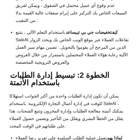
عدم وقوع أي عميل محتمل في الشقوق ، ويمكن لفريق
المبيعات الخاص بك التركيز على إبرام صفقات عالية القيمة بدلا
من التنقيب.:
كيف
تخفيضات جي بي تي
يساعد
باستخدام التعلم الآلي ، يتتبع
SaleAI تفاعلات العملاء عبر موقع الويب الخاص بك ويحدد الزوار
الذين من المرجح أن يقوموا بالتحويل.: تضمن مهام سير العمل
الآلية رعاية هؤلاء العملاء المحتملين باستمرار من خلال العروض
والعروض الترويجية المخصصة.
الخطوة 2: تبسيط إدارة الطلبات
باستخدام الأتمتة
يمكن أن تكون إدارة الطلبات واحدة من أكثر الجوانب استهلاكا
للوقت في إدارة أعمال التجارة الإلكترونية. باستخدام SaleAI ،
يمكنك أتمتة معالجة الطلبات وإدارة المخزون وتتبع الشحنات. هذا
يقلل من الخطأ البشري ويقلل من التأخير ويضمن حصول العملاء
على طلباتهم في الوقت المحدد.
لماذا يهم
تعمل عملية الطلب السلسة على تعزيز رضا العملاء