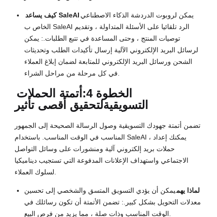
يمكن لروبوت الدردشة الذكاء الاصطناعي
كيف يساعد SaleAI
الخاص ب SaleAI الرد تلقائيا على الأسئلة المتداولة ، وتقديم
توصيات المنتج ، وحتى المساعدة في تتبع الطلبات.: يمكن
لرسائل البريد الإلكتروني الآلية إرسال تأكيدات الطلب وتحديثات
الشحن ورسائل البريد الإلكتروني للمتابعة لضمان إبلاغ العملاء
في كل مرحلة من مراحل الشراء.
الخطوة 4:
أتمتة الحملات
التسويقية
لتحقيق أقصى تأثير
تضمن أتمتة جهودك التسويقية وصول الرسالة الصحيحة إلى الجمهور
المناسب في الوقت المناسب. باستخدام SaleAI ، يمكنك إعداد
حملات بريد إلكتروني آلية ومنشورات على وسائل التواصل
الاجتماعي واستهداف الإعلانات المدفوعة التي تستجيب ديناميكيا
لسلوك العملاء.
لماذا يهم
يمكن أن يؤدي التسويق المتسق والشخصي إلى تحسين
معدلات التحويل بشكل كبير.: تضمن الأتمتة أن تكون رسائلك في
الوقت المناسب وذات صلة ، مما يزيد من فرص البيع.