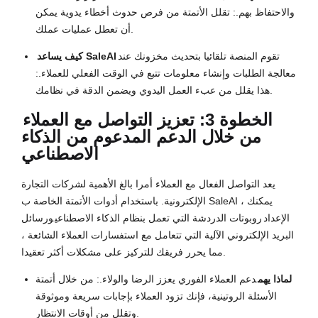
والاحتفاظ بهم.: تقلل الأتمتة من فرص حدوث أخطاء يدوية يمكن
أن تعطل عمليات عملك.
تقوم المنصة تلقائيا بتحديث مخزونك عند
كيف يساعد SaleAI
معالجة الطلبات وإنشاء معلومات تتبع في الوقت الفعلي للعملاء.:
هذا يقلل من عبء العمل اليدوي ويضمن الدقة في نظامك.
الخطوة 3: تعزيز التواصل مع العملاء
من خلال الدعم المدعوم من الذكاء
الاصطناعي
يعد التواصل الفعال مع العملاء أمرا بالغ الأهمية لشركات التجارة
الإلكترونية. باستخدام أدوات الأتمتة الخاصة ب SaleAI ، يمكنك
الإعداد
روبوتات الدردشة التي تعمل بنظام الذكاء الاصطناعي
ورسائل
البريد الإلكتروني الآلية التي تتعامل مع استفسارات العملاء الشائعة ،
مما يحرر فريقك للتركيز على مشكلات أكثر تعقيدا.
لماذا يهم
دعم العملاء الفوري يعزز الرضا والولاء.: من خلال أتمتة
الأسئلة الروتينية، فإنك تزود العملاء بإجابات سريعة وموثوقة
وتقلل من أوقات الانتظار.