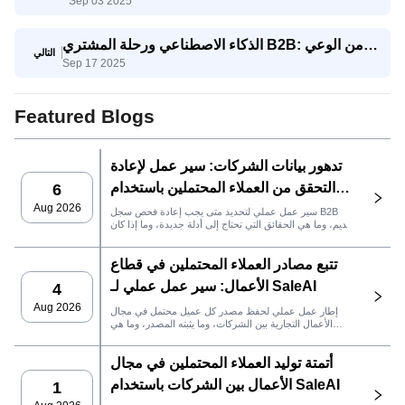
Sep 03 2025
تتنافس الشركات الصغيرة والمتوسطة مع الشركات
العملاقة
الذكاء الاصطناعي ورحلة المشتري B2B: من الوعي
التالي
Sep 17 2025
إلى اتخاذ القرار
Featured Blogs
تدهور بيانات الشركات: سير عمل لإعادة
التحقق من العملاء المحتملين باستخدام
6
SaleAI
Aug 2026
سير عمل عملي لتحديد متى يجب إعادة فحص سجل B2B
قديم، وما هي الحقائق التي تحتاج إلى أدلة جديدة، وما إذا كان
العميل المحتمل جاهزًا لنظام إدارة علاقات العملاء أو للتواصل.
تتبع مصادر العملاء المحتملين في قطاع
الأعمال: سير عمل عملي لـ SaleAI
4
Aug 2026
إطار عمل عملي لحفظ مصدر كل عميل محتمل في مجال
الأعمال التجارية بين الشركات، وما يثبته المصدر، وما هي
إجراءات المبيعات التي يجب اتخاذها بعد ذلك في SaleAI.
أتمتة توليد العملاء المحتملين في مجال
الأعمال بين الشركات باستخدام SaleAI
1