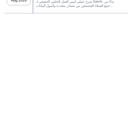
Aug 2026
شرح عملي لسير العمل الخلفي الحقيقي لـ SaleAI، بدءًا من
جمع العملاء المحتملين من مصادر متعددة وأصول البيانات
الدائمة وصولاً إلى التواصل عبر البريد الإلكتروني، وملكية نظام
إدارة علاقات العملاء، وتتبع الأداء.