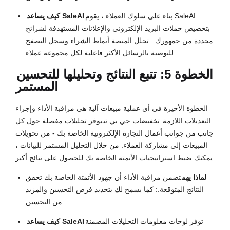
بناء على سلوك العملاء ، يقوم SaleAI
كيف يساعد SaleAI
بتخصيص حملات البريد الإلكتروني والإعلانات المستهدفة لشرائح
محددة من جمهورك.: تحلل المنصة أنماط الشراء وسجل التصفح
للتوصية بالرسائل الأكثر فاعلية لكل مجموعة عملاء.
الخطوة 5: تتبع النتائج وتحليلها للتحسين
المستمر
الخطوة الأخيرة في أي عملية مبيعات آلية هي مراقبة الأداء وإجراء
التعديلات اللازمة.
تخفيضات جي بي تي
يوفر تحليلات مفصلة حول كل
جانب من جوانب أعمال التجارة الإلكترونية الخاصة بك - من تحويلات
المبيعات إلى مشاركة العملاء. من خلال التحليل المستمر للبيانات ،
يمكنك ضبط استراتيجيات الأتمتة الخاصة بك للحصول على نتائج أكبر.
لماذا يهم
تضمن مراقبة الأداء أن جهود الأتمتة الخاصة بك تحقق
النتائج المتوقعة.: كما يسمح لك بتحديد فرص التحسين والمزيد
من التحسين.
توفر لوحات معلومات التحليلات المضمنة
كيف يساعد SaleAI