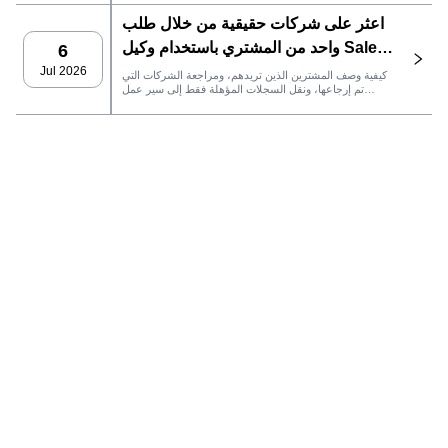
إدارة علاقات العملاء، وتتبع الأداء.
اعثر على شركات حقيقية من خلال طلب
واحد من المشتري باستخدام وكيل SaleAI
6
LeadFinder
Jul 2026
كيفية وصف المشترين الذين تريدهم، ومراجعة الشركات التي
تم إرجاعها، ونقل السجلات المؤهلة فقط إلى سير عمل
SaleAI التالي.