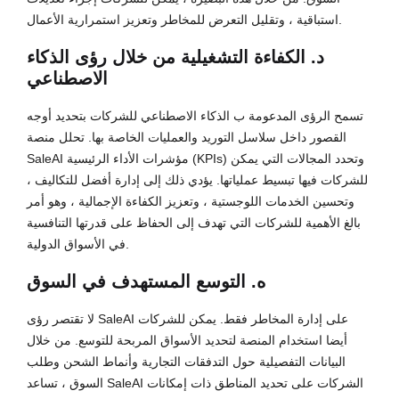
استباقية ، وتقليل التعرض للمخاطر وتعزيز استمرارية الأعمال.
د. الكفاءة التشغيلية من خلال رؤى الذكاء
الاصطناعي
تسمح الرؤى المدعومة ب الذكاء الاصطناعي للشركات بتحديد أوجه
القصور داخل سلاسل التوريد والعمليات الخاصة بها. تحلل منصة
SaleAI مؤشرات الأداء الرئيسية (KPIs) وتحدد المجالات التي يمكن
للشركات فيها تبسيط عملياتها. يؤدي ذلك إلى إدارة أفضل للتكاليف ،
وتحسين الخدمات اللوجستية ، وتعزيز الكفاءة الإجمالية ، وهو أمر
بالغ الأهمية للشركات التي تهدف إلى الحفاظ على قدرتها التنافسية
في الأسواق الدولية.
ه. التوسع المستهدف في السوق
لا تقتصر رؤى SaleAI على إدارة المخاطر فقط. يمكن للشركات
أيضا استخدام المنصة لتحديد الأسواق المربحة للتوسع. من خلال
البيانات التفصيلية حول التدفقات التجارية وأنماط الشحن وطلب
السوق ، تساعد SaleAI الشركات على تحديد المناطق ذات إمكانات