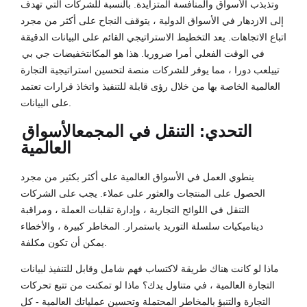
وتذبذب الأسواق والمنافسة المتزايدة. بالنسبة للشركات التي تهدف
إلى الازدهار في الأسواق الدولية ، يتوقف النجاح على أكثر من مجرد
اتباع الاتجاهات. يعد التخطيط الاستراتيجي القائم على البيانات الدقيقة
في الوقت الفعلي أمرا ضروريا. هذا هو المكان
تخفيضات جي بي
تي
يلعب دورا ، مما يوفر للشركات منصة لتحسين استراتيجية التجارة
العالمية الخاصة بها من خلال رؤى قابلة للتنفيذ واتخاذ قرارات تعتمد
على البيانات.
التحدي: التنقل في المجمع
الأسواق
العالمية
ينطوي العمل في الأسواق العالمية على أكثر بكثير من مجرد
الحصول على المنتجات والعثور على عملاء. يجب على الشركات
التنقل في اللوائح التجارية ، وإدارة تقلبات العملة ، ومراقبة
ديناميكيات سلسلة التوريد باستمرار. المخاطر كبيرة ، والأخطاء
يمكن أن تكون مكلفة.
ماذا لو كانت هناك طريقة لاكتساب فهم شامل وقابل للتنفيذ لبيانات
التجارة العالمية ، في متناول يدك؟ ماذا لو تمكنت من تتبع تحركات
التجارة والتنبؤ بالمخاطر المحتملة وتحسين عملياتك العالمية - كل