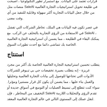
قرارات تعتمد على البيانات. مع استمرار تطور التكنولوجيا ، أصبحت
منصات مثل SaleAI في طليعة تحويل استراتيجيات التجارة العالمية
من خلال جعل البيانات التجارية أكثر سهولة وقابلية للتنفيذ من أي
وقت مضى.
في عصر تكون فيه البيانات هي الملك، تخاطر الشركات التي تفشل
في الاستفادة من الرؤى التجارية بالتخلف عن الركب. مع SaleAI ،
يمكنك البقاء في الطليعة ، مما يضمن أن استراتيجية التجارة العالمية
الخاصة بك تتماشى دائما مع أحدث تطورات السوق.
استنتاج
يتطلب تحسين استراتيجية التجارة العالمية الخاصة بك أكثر من مجرد
غريزة - إنه يتطلب بصيرة.
تخفيضات جي بي تي
يوفر للشركات
الأدوات التي تحتاجها للوصول إلى بيانات التجارة العالمية وتحليلها
والعمل بناء عليها ، مما يضمن أن يكون كل قرار مستنيرا ومؤثرا.
سواء كنت تتطلع إلى تبسيط العمليات أو التوسع في أسواق جديدة أو
التخفيف من المخاطر ، فإن SaleAI تقدم الرؤى والتحليلات اللازمة
لنقل عملك إلى المستوى التالي في عالم التجارة العالمية المعقد.