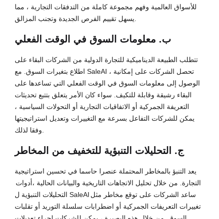
للأسواق العالمية وفهم مجموعة كاملة من التدفقات التجارية ، مما
يسهل تقييم الفرص الجديدة وتجنب المزالق.
ب. معلومات السوق في الوقت الفعلي
تتطلب الطبيعة الديناميكية للتجارة الدولية من الشركات البقاء على
اطلاع بتغيرات السوق. مع SaleAI ، تحصل الشركات على إمكانية
الوصول إلى معلومات السوق في الوقت الفعلي التي تساعدها على
البقاء رشيقة وقابلة للتكيف. سواء كان الأمر يتعلق بتتبع تحديثات
التعريفة الجمركية أو الاتفاقيات التجارية أو التحولات السياسية ،
يمكن للشركات التفاعل بسرعة مع التغييرات وتعديل استراتيجيتها
وفقا لذلك.
ج. التحليلات التنبؤية للتخفيف من المخاطر
يعد التنبؤ بالمخاطر المحتملة عنصرا حاسما في تحسين استراتيجية
التجارة. من خلال تحليل الاتجاهات التاريخية والبيانات الحالية ،
أدوات
ساعد الشركات على توقع مخاطر مثل
التحليلات التنبؤية ل SaleAI
تغييرات التعريفات الجمركية أو اضطرابات سلسلة التوريد أو تقلبات
السوق. من خلال هذه البصيرة ، يمكن للشركات إجراء تعديلات