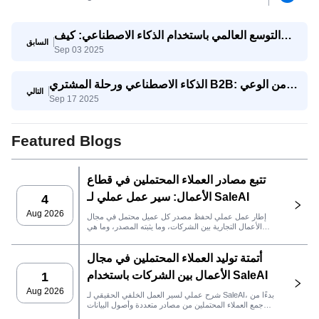
التوسع العالمي باستخدام الذكاء الاصطناعي: كيف
السابق
Sep 03 2025
تتنافس الشركات الصغيرة والمتوسطة مع الشركات
العملاقة
الذكاء الاصطناعي ورحلة المشتري B2B: من الوعي
التالي
Sep 17 2025
إلى اتخاذ القرار
Featured Blogs
تتبع مصادر العملاء المحتملين في قطاع
الأعمال: سير عمل عملي لـ SaleAI
4
Aug 2026
إطار عمل عملي لحفظ مصدر كل عميل محتمل في مجال
الأعمال التجارية بين الشركات، وما يثبته المصدر، وما هي
إجراءات المبيعات التي يجب اتخاذها بعد ذلك في SaleAI.
أتمتة توليد العملاء المحتملين في مجال
الأعمال بين الشركات باستخدام SaleAI
1
Aug 2026
شرح عملي لسير العمل الخلفي الحقيقي لـ SaleAI، بدءًا من
جمع العملاء المحتملين من مصادر متعددة وأصول البيانات
الدائمة وصولاً إلى التواصل عبر البريد الإلكتروني، وملكية نظام