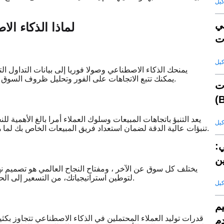
ي
لماذا الذكاء الا
يمنحك الذكاء الاصطناعي وصولا فوريا إلى بيانات التداول ال
التقارير أو الاعتماد على التخمين. باستخدام SaleAI ، يمكنك تتبع الاتجاهات على الفور وتحليل ظروف السوق والتصرف بدقة.
ت
يعد التنبؤ باتجاهات المبيعات وسلوك العملاء أمرا بالغ الأهمية للن
تنبؤات عالية الدقة لضمان استعداد فريق المبيعات الخاص بك لما هو قادم. لا مزيد من المفاجآت - فقط قرارات قوية مدعومة بالبيانات.
ي:
ن
يختلف كل سوق عن الآخر ، ومفتاح النجاح العالمي هو تصميم نه
لتوطين استراتيجياتك، من التسعير إلى الحملات الترويجية، مما يضمن أنك دائما على دراية بالمتطلبات الإقليمية.
يم
قدرات توليد العملاء المحتملين في الذكاء الاصطناعي تتجاوز بكثير
دم