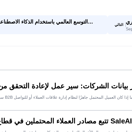
 إلى
التوسع العالمي باستخدام الذكاء الاصطن
التالي
Se
رار
تتبع مصادر العملاء المحتملين في قطاع الأعمال: سير عمل عملي لـ SaleAI