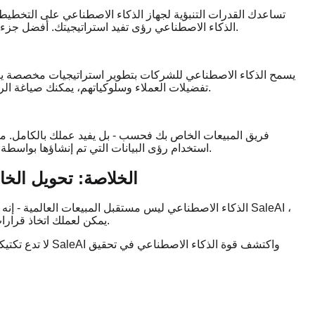
تساعدك القدرات التنبؤية لجهاز الذكاء الاصطناعي على التخطيط 
الذكاء الاصطناعي رؤى تفيد استراتيجيتك. أفضل جزء؟ يمكنك الضبط في الوقت الفعلي ، وتقليل المخاطر وزيادة المكافأة.
يسمح الذكاء الاصطناعي للشركات بتطوير استراتيجيات مخصصة يتردد
تفضيلات العملاء وسلوكياتهم، يمكنك صياغة الرسائل والعروض التي تؤدي إلى مشاركة أفضل ومعدلات تحويل أعلى.
استخدام رؤى البيانات التي تم إنشاؤها بواسطة الذكاء الاصطناعي لمواءمة إجراءاته ودفع النجاح في جميع المجالات.
الخلاصة: تحويل الخ
الذكاء الاصطناعي ليس مستقبل المبيعات العالمية - إنه الحا
يمكن لعملك اتخاذ قرارات أكثر ذكاء وتحسين استراتيجياته وتسريع النمو في الأسواق العالمية.
لا تدع تكتي