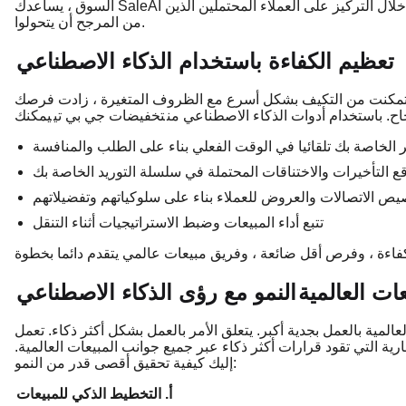
السوق ، يساعدك SaleAI على تحديد الاحتمالات الأكثر ربحا ، مما يوفر لك الوقت والمال من خلال التركيز على العملاء المحتملين الذين
من المرجح أن يتحولوا.
تعظيم الكفاءة باستخدام الذكاء الاصطناعي
كلما تمكنت من التكيف بشكل أسرع مع الظروف المتغيرة ، زادت فرصك
اح. باستخدام أدوات الذكاء الاصطناعي من
تخفيضات جي بي تي
 الخاصة بك تلقائيا في الوقت الفعلي بناء على الطلب والمنافسة
ع التأخيرات والاختناقات المحتملة في سلسلة التوريد الخاصة بك
ص الاتصالات والعروض للعملاء بناء على سلوكياتهم وتفضيلاتهم
تتبع أداء المبيعات وضبط الاستراتيجيات أثناء التنقل
عات العالمية
النمو مع رؤى الذكاء الاصطناعي
العمل بجدية أكبر. يتعلق الأمر بالعمل بشكل أكثر ذكاء. تعمل SaleAI على تمكين الشركات من
رية التي تقود قرارات أكثر ذكاء عبر جميع جوانب المبيعات العالمية.
إليك كيفية تحقيق أقصى قدر من النمو:
أ. التخطيط الذكي للمبيعات