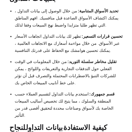
تحديد الأسواق المتنامية:
من خلال الوصول إلى بيانات التداول ،
يمكنك اكتشاف الأسواق الصاعدة قبل منافسيك. افهم المناطق
التي تظهر طلبا متزايدا واضبط نهج المبيعات وفقا لذلك.
تحسين قرارات التسعير:
تظهر لك بيانات التداول اتجاهات الأسعار
عبر الأسواق. من خلال مواءمة أسعارك مع الاتجاهات العالمية ،
يمكنك تحسين هوامشك مع الحفاظ على قدرتك التنافسية.
تقليل مخاطر سلسلة التوريد:
من خلال المعلومات في الوقت
الفعلي حول التدفقات التجارية والتعريفات واللوائح ، يمكن
للشركات التنبؤ بالاضطرابات المحتملة والتصرف قبل أن تؤثر
على خط أنابيب المبيعات الخاص بك.
قسم جمهورك:
استخدم بيانات التداول لتقسيم العملاء حسب
المنطقة والسلوك ، مما يتيح لك تخصيص أساليب المبيعات
الخاصة بك لأسواق وصناعات محددة لتحقيق أقصى قدر من
التأثير.
كيفية الاستفادة
بيانات التداول
لنجاح