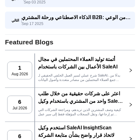
Sep 03 2025
تتنافس الشركات الصغيرة والمتوسطة مع الشركات
العملاقة
الذكاء الاصطناعي ورحلة المشتري B2B: من الوعي
التالي
Sep 17 2025
إلى اتخاذ القرار
Featured Blogs
أتمتة توليد العملاء المحتملين في مجال
الأعمال بين الشركات باستخدام SaleAI
1
Aug 2026
شرح عملي لسير العمل الخلفي الحقيقي لـ SaleAI، بدءًا من
جمع العملاء المحتملين من مصادر متعددة وأصول البيانات
الدائمة وصولاً إلى التواصل عبر البريد الإلكتروني، وملكية نظام
إدارة علاقات العملاء، وتتبع الأداء.
اعثر على شركات حقيقية من خلال طلب
واحد من المشتري باستخدام وكيل SaleAI
6
LeadFinder
Jul 2026
كيفية وصف المشترين الذين تريدهم، ومراجعة الشركات التي
تم إرجاعها، ونقل السجلات المؤهلة فقط إلى سير عمل
SaleAI التالي.
استخدم وكيل SaleAI InsightScan
لاتخاذ قرار واضح بشأن متابعة الشركة
6