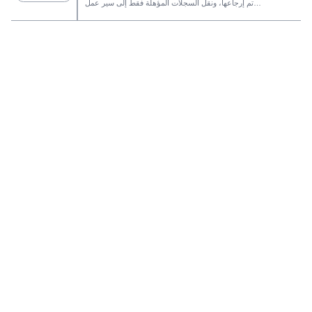
تم إرجاعها، ونقل السجلات المؤهلة فقط إلى سير عمل
SaleAI التالي.