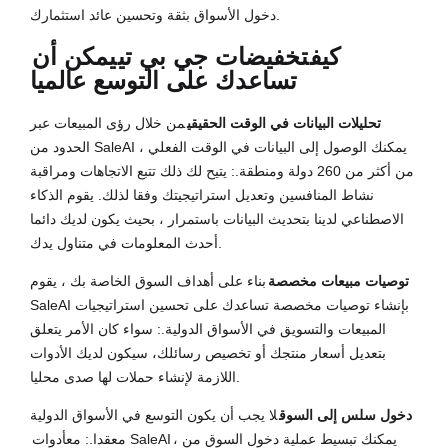
دخول الأسواق بثقة وتحسين عائد استثمارك.
كيف
تخفيضات جي بي تي
يمكن أن
تساعدك على التوسع عالميا
تحليلات البيانات في الوقت الحقيقي
من خلال رؤى المبيعات عبر
الحدود من SaleAI ، يمكنك الوصول إلى البيانات في الوقت الفعلي
من أكثر من 260 دولة ومنطقة.: يتيح لك ذلك تتبع الاتجاهات ومراقبة
نشاط المنافسين وتعديل استراتيجيتك وفقا لذلك. يقوم الذكاء
الاصطناعي لدينا بتحديث البيانات باستمرار ، بحيث يكون لديك دائما
أحدث المعلومات في متناول يدك.
توصيات مبيعات مخصصة
بناء على أهداف السوق الخاصة بك ، يقوم
SaleAI بإنشاء توصيات مخصصة تساعدك على تحسين استراتيجيات
المبيعات والتسويق في الأسواق الدولية.: سواء كان الأمر يتعلق
بتعديل أسعار منتجك أو تخصيص رسائلك، سيكون لديك الأدوات
اللازمة لإنشاء حملات لها صدى محليا.
دخول سلس إلى السوق
لا يجب أن يكون التوسع في الأسواق الدولية
، يمكنك تبسيط عملية دخول السوق من
أدوات SaleAI
معقدا.: مع