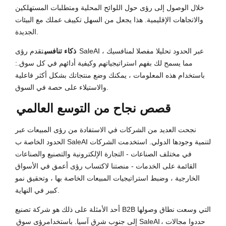
خلال الوصول إلى رؤى حول اللوائح المحلية ومتطلبات المستهلكين
والاتجاهات الإقليمية. هذا يجعل من السهل تكييف عملك مع البيئات
الجديدة.
ذكاء تنافسي
تقدم رؤى SaleAI عبر الحدود تحليلا مفصلا لمنافسيك ،
مما يسمح لك بفهم استراتيجياتهم وكيفية أدائهم في كل سوق.:
باستخدام هذه المعلومات ، يمكنك وضع منتجاتك بشكل أكثر فاعلية
والاستيلاء على حصة في السوق.
قصص نجاح من التوسع العالمي
نجحت العديد من الشركات في الاستفادة من رؤى المبيعات عبر
الحدود الخاصة ب SaleAI لتنمية وجودها الدولي. استخدمت الشركات
في مختلف الصناعات - التجارة الإلكترونية والتصنيع والصناعات
القائمة على الخدمات - منصتنا لاكتساب رؤى أعمق في الأسواق
الخارجية ، وضبط استراتيجيات المبيعات الخاصة بها ، وتحقيق نمو
كبير في النهاية.
أحد الأمثلة على ذلك هو شركة تصنيع B2B التي وسعت نطاق وصولها
، حددوا مجالات
رؤى سوق SaleAI
إلى جنوب شرق آسيا. باستخدام