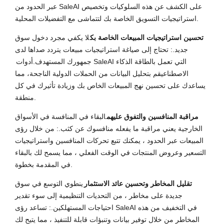
عبر الحدود من SaleAI على الكشف عن هذه السلوكيات وتخصيص
استراتيجيات التسويق الخاصة بك لتتماشى مع التفضيلات المحلية.
تحسين استراتيجيات المبيعات الخاصة بك
لا يكفي مجرد دخول سوق
جديد.: تحتاج إلى صياغة استراتيجيات مبيعات يتردد صداها لدى
جمهورك المستهدف.
أدوات SaleAI التي تعمل بالطاقة الذكاء
الاصطناعي
قم بتحليل البيانات من الحملات الدولية الناجحة، مما
يساعدك على تحسين نهج المبيعات الخاص بك وزيادة تأثيرك في كل
منطقة.
مراقبة المنافسين والتفوق عليهم
البقاء في المنافسة في الأسواق
الخارجية يعني مراقبة ما يفعله منافسوك عن كثب.: من خلال رؤى
المبيعات عبر الحدود ، يمكنك تتبع تحركات المنافسين واستراتيجيات
التسعير وعروض المنتجات في الوقت الفعلي ، مما يسمح لك بالبقاء
في المقدمة بخطوة.
تقليل المخاطر وتحسين عائد الاستثمار
ينطوي التوسع في سوق
جديدة على مخاطر ، من التحديات التنظيمية إلى سوء تقدير
احتياجات المستهلكين.: تساعد رؤى SaleAI في التخفيف من هذه
المخاطر من خلال توفير بيانات وتنبؤات قابلة للتنفيذ ، مما يتيح لك