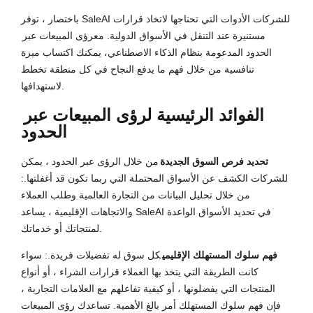
باختصار ، توفر SaleAI للشركات الأدوات التي تحتاجها لاتخاذ قرارات
مستنيرة عند التنقل في الأسواق الدولية. مع
رؤى المبيعات عبر
الحدود المدعومة بنظام الذكاء الاصطناعي
، يمكنك اكتساب ميزة
تنافسية من خلال فهم ما يدفع النجاح في كل منطقة تخطط
لاستهدافها.
الفوائد الرئيسية ل
رؤى المبيعات عبر
الحدود
تحديد فرص السوق الجديدة
من خلال الرؤى عبر الحدود ، يمكن
للشركات الكشف عن الأسواق المحتملة التي ربما تكون قد أغفلتها.:
من خلال تحليل البيانات من التجارة العالمية وطلب العملاء
والاتجاهات الإقليمية ، يساعد SaleAI في تحديد الأسواق الواعدة
لمنتجاتك أو خدماتك.
فهم سلوك المستهلك الإقليمي
كل سوق له تفضيلات فريدة.: سواء
كانت الطريقة التي يتخذ بها العملاء قرارات الشراء ، أو أنواع
المنتجات التي يفضلونها ، أو كيفية تفاعلهم مع العلامات التجارية ،
فإن فهم سلوك المستهلك أمر بالغ الأهمية. تساعدك رؤى المبيعات