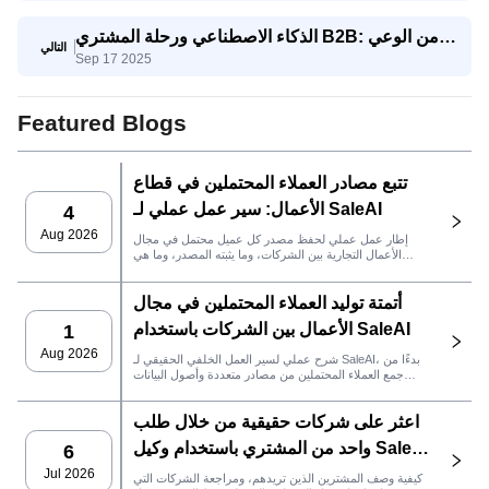
العملاقة
الذكاء الاصطناعي ورحلة المشتري B2B: من الوعي
التالي
Sep 17 2025
إلى اتخاذ القرار
Featured Blogs
تتبع مصادر العملاء المحتملين في قطاع
الأعمال: سير عمل عملي لـ SaleAI
4
Aug 2026
إطار عمل عملي لحفظ مصدر كل عميل محتمل في مجال
الأعمال التجارية بين الشركات، وما يثبته المصدر، وما هي
إجراءات المبيعات التي يجب اتخاذها بعد ذلك في SaleAI.
أتمتة توليد العملاء المحتملين في مجال
الأعمال بين الشركات باستخدام SaleAI
1
Aug 2026
شرح عملي لسير العمل الخلفي الحقيقي لـ SaleAI، بدءًا من
جمع العملاء المحتملين من مصادر متعددة وأصول البيانات
الدائمة وصولاً إلى التواصل عبر البريد الإلكتروني، وملكية نظام
إدارة علاقات العملاء، وتتبع الأداء.
اعثر على شركات حقيقية من خلال طلب
واحد من المشتري باستخدام وكيل SaleAI
6
LeadFinder
Jul 2026
كيفية وصف المشترين الذين تريدهم، ومراجعة الشركات التي