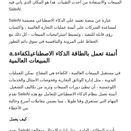
المبيعات والاستفادة من أحدث التقنيات. هذا هو المكان الذي يأتي فيه
SaleAI.
SaleAI عبارة عن منصة تعتمد على الذكاء الاصطناعي مصممة
لمساعدة الشركات على أتمتة عمليات التجارة العالمية ، واكتساب
رؤى قابلة للتنفيذ ، وتبسيط استراتيجيات المبيعات - كل ذلك مع
الحفاظ على المرونة والتنافسية في سوق دائم التطور.
أتمتة تعمل بالطاقة الذكاء الاصطناعي
لكفاءة
a.
المبيعات العالمية
في مستقبل المبيعات العالمية ، الكفاءة هي المفتاح. يمكن للعمليات
اليدوية ، مثل إدارة الوثائق التجارية وفحوصات الامتثال والخدمات
اللوجستية ، أن تبطئ دورات المبيعات وتزيد من تكاليف التشغيل.
تقدم SaleAI أتمتة تعمل بنظام الذكاء الاصطناعي للتعامل مع هذه
المهام التي تستغرق وقتا طويلا ، مما يضمن معاملات أسرع وخالية
من الأخطاء.
:
كيف يعمل
يقوم SaleAI بأتمتة الوظائف الهامة ، مثل إدارة الامتثال ومعالجة