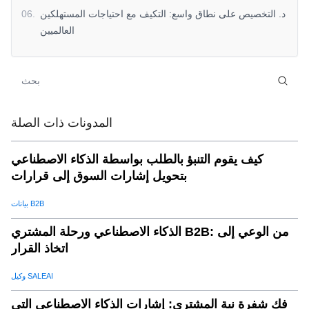
د. التخصيص على نطاق واسع: التكيف مع احتياجات المستهلكين
.
06
العالميين
الطريق إلى الأمام: احتضانالذكاء الاصطناعي والأتمتة للمبيعات
.
07
العالميةنجاح
لماذا SaleAI هو مستقبل المبيعات العالمية:
.
08
استعد لمستقبل المبيعات العالمية معتخفيضات جي بي تي
.
09
المدونات ذات الصلة
ابدأ في توسيع نطاق مبيعاتك العالمية اليوم
.
10
كيف يقوم التنبؤ بالطلب بواسطة الذكاء الاصطناعي
بتحويل إشارات السوق إلى قرارات
بيانات B2B
الذكاء الاصطناعي ورحلة المشتري B2B: من الوعي إلى
اتخاذ القرار
وكيل SALEAI
فك شفرة نية المشتري: إشارات الذكاء الاصطناعي التي