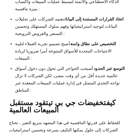
الذكاء الاصطناعي والأتمتة لتبسيط عمليات المبيعات واكتساب
ميزة تنافسية.:
اتخاذ القرارات المستندة إلى البيانات
تعتمد الشركات على تحليلات
البيانات لتوجيه استراتيجياتها وفهم سلوك المستهلك وتحسين
التسعير والعروض الترويجية.:
التخصيص على نطاق واسع
أصبح تصميم تجربة العملاء لتلبية
الاحتياجات المحددة للأسواق المتنوعة أمرا ضروريا لزيادة
المبيعات.:
التوسع عبر الحدود
أصبحت الحواجز التي تحول دون دخول أسواق
عالمية جديدة أقل من أي وقت مضى، لكن الشركات لا تزال
تواجه التحدي المتمثل في إدارة عمليات المبيعات المعقدة عبر
المناطق.:
كيف
تخفيضات جي بي تي
تقود مستقبل
المبيعات العالمية
للحفاظ على قدرتها التنافسية في هذا المشهد سريع التغير ، تحتاج
الشركات إلى حلول يمكنها التكيف بسرعة وتحسين استراتيجيات