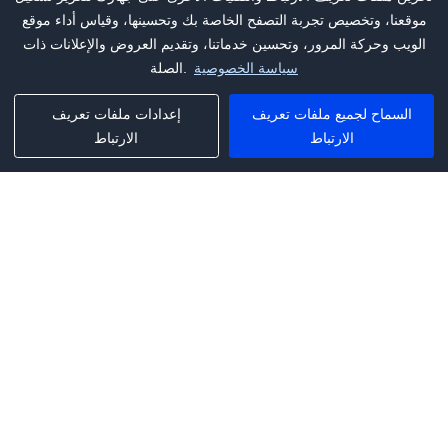
موقعنا، وتخصيص تجربة التصفح الخاصة بك وتحسينها، وقياس أداء موقع
الويب وحركة المرور، وتحسين خدماتنا، وتقديم العروض والإعلانات ذات
سياسة الخصوصية
الصلة.
السماح لجميع ملفات تعريف
إعدادات ملفات تعريف
الارتباط
الارتباط
Phone:
+1(341)231-2122
E-mail:
marketing@saleai.ai
Address:
7901 4TH ST N STE 300