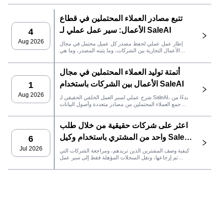
تتبع مصادر العملاء المحتملين في قطاع
الأعمال: سير عمل عملي لـ SaleAI
4
Aug 2026
إطار عمل عملي لحفظ مصدر كل عميل محتمل في مجال
الأعمال التجارية بين الشركات، وما يثبته المصدر، وما هي
إجراءات المبيعات التي يجب اتخاذها بعد ذلك في SaleAI.
أتمتة توليد العملاء المحتملين في مجال
الأعمال بين الشركات باستخدام SaleAI
1
Aug 2026
شرح عملي لسير العمل الخلفي الحقيقي لـ SaleAI، بدءًا من
جمع العملاء المحتملين من مصادر متعددة وأصول البيانات
الدائمة وصولاً إلى التواصل عبر البريد الإلكتروني، وملكية نظام
إدارة علاقات العملاء، وتتبع الأداء.
اعثر على شركات حقيقية من خلال طلب
واحد من المشتري باستخدام وكيل SaleAI
6
LeadFinder
Jul 2026
كيفية وصف المشترين الذين تريدهم، ومراجعة الشركات التي
تم إرجاعها، ونقل السجلات المؤهلة فقط إلى سير عمل
SaleAI التالي.