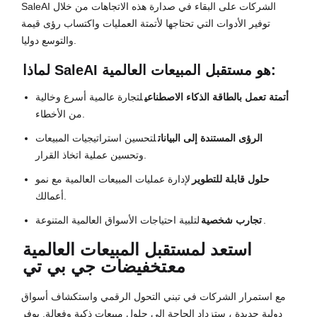
SaleAI الشركات على البقاء في صدارة هذه الاتجاهات من خلال
توفير الأدوات التي تحتاجها لأتمتة العمليات واكتساب رؤى قيمة
والتوسع دوليا.
لماذا SaleAI هو مستقبل المبيعات العالمية:
أتمتة تعمل بالطاقة الذكاء الاصطناعي
لتجارة عالمية أسرع وخالية
من الأخطاء.
الرؤى المستندة إلى البيانات
لتحسين استراتيجيات المبيعات
وتحسين عملية اتخاذ القرار.
حلول قابلة للتطوير
لإدارة عمليات المبيعات العالمية مع نمو
أعمالك.
لتلبية احتياجات الأسواق العالمية المتنوعة.
تجارب شخصية
استعد لمستقبل المبيعات العالمية
مع
تخفيضات جي بي تي
مع استمرار الشركات في تبني التحول الرقمي واستكشاف أسواق
دولية جديدة ، ستزداد الحاجة إلى حلول مبيعات ذكية وفعالة. يوفر