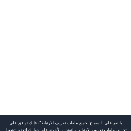
بالنقر على "السماح لجميع ملفات تعريف الارتباط"، فإنك توافق على
تخزين ملفات تعريف الارتباط والتقنيات الأخرى على جهازك لتعزيز تشغيل