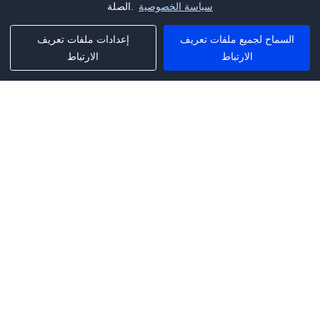
سياسة الخصوصية
الصلة.
السماح لجميع ملفات تعريف
إعدادات ملفات تعريف
الارتباط
الارتباط
Phone:
+1(341)231-2122
E-mail:
marketing@saleai.ai
Address:
7901 4TH ST N STE 300
ST.PETERSBURG,FL.US 33702