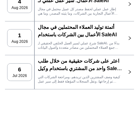
الأعمال: سير عمل عملي لـ SaleAI
4
Aug 2026
إطار عمل عملي لحفظ مصدر كل عميل محتمل في مجال
الأعمال التجارية بين الشركات، وما يثبته المصدر، وما هي
إجراءات المبيعات التي يجب اتخاذها بعد ذلك في SaleAI.
أتمتة توليد العملاء المحتملين في مجال
الأعمال بين الشركات باستخدام SaleAI
1
Aug 2026
شرح عملي لسير العمل الخلفي الحقيقي لـ SaleAI، بدءًا من
جمع العملاء المحتملين من مصادر متعددة وأصول البيانات
الدائمة وصولاً إلى التواصل عبر البريد الإلكتروني، وملكية نظام
إدارة علاقات العملاء، وتتبع الأداء.
اعثر على شركات حقيقية من خلال طلب
واحد من المشتري باستخدام وكيل SaleAI
6
LeadFinder
Jul 2026
كيفية وصف المشترين الذين تريدهم، ومراجعة الشركات التي
تم إرجاعها، ونقل السجلات المؤهلة فقط إلى سير عمل
SaleAI التالي.