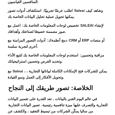
المنافسين القياسيين.
اطلب عرضًا تجريبيًا:
استكشاف أدوات تصور Saleai وشاهد كيف
يمكنها تحويل عملية تحليل البيانات الخاصة بك.
تخصيص لوحات المعلومات الخاصة بك:
اعمل مع SALEAI لإنشاء
صور مصممة خصيصًا لصناعتك وأهدافك.
دمج أنظمةك:
أدوات التصور المزامنة مع CRM أو ERP أو منصات
أخرى لتجربة سلسة.
مراقبة وتحسين:
استخدم لوحات المعلومات الخاصة بك لتتبع الأداء
وتحديد الفرص وتحسين استراتيجياتك.
مع Saleai ، يمكن للشركات فتح الإمكانات الكاملة لبياناتها التجارية ،
وتحويل الأفكار إلى العمل ونمو القيادة.
الخلاصة: تصور طريقك إلى النجاح
في عالم اليوم الغني بالبيانات ، تعد القدرة على تفسير البيانات
التجارية والتصرف عليها ميزة تنافسية رئيسية.
تصور البيانات التجارية
من ساليا يمكّن الشركات من تبسيط التعقيد ، والكشف عن