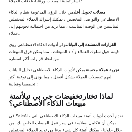
استراتيجية المبيعات ورعاية علاقات العملاء.:
معدلات تحويل أعلى
من خلال الرؤى المدعومة بنظام الذكاء
الاصطناعي والتواصل المخصص ، يمكنك إشراك العملاء المحتملين
المناسبين في الوقت المناسب ، مما يزيد من احتمالية تحويلهم إلى
عملاء.:
القرارات المستندة إلى البيانات
توفر أدوات الذكاء الاصطناعي رؤى
قيمة حول سلوك العملاء وأداء المبيعات ، مما يمكن فرق المبيعات
من اتخاذ قرارات أكثر استنارة.:
تجربة عملاء محسنة
يمكن لأدوات الذكاء الاصطناعي تحليل البيانات
لفهم تفضيلات العملاء بشكل أفضل ، مما يؤدي إلى توعية أكثر
تخصيصا وفعالية.:
لماذا تختار
تخفيضات جي بي تي
لأتمتة
مبيعات الذكاء الاصطناعي؟
في SaleAI ، نقدم أحدث أدوات أتمتة مبيعات الذكاء الاصطناعي التي
يمكن أن تتكامل بسلاسة في سير عمل المبيعات الخاص بك. من
خلال حلولنا ، يمكنك أتمتة كل شيء بدءا من توليد العملاء المحتملين