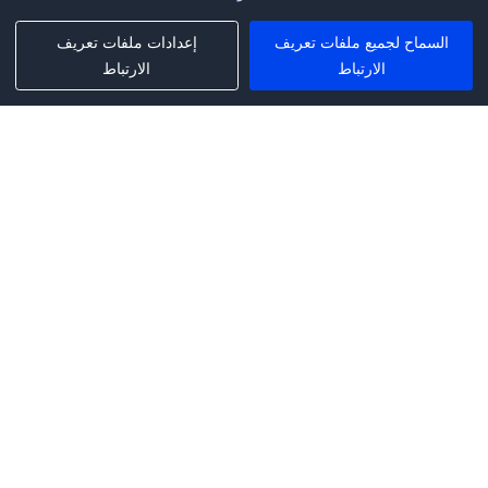
السماح لجميع ملفات تعريف
إعدادات ملفات تعريف
الارتباط
الارتباط
Phone:
+1(341)231-2122
E-mail:
marketing@saleai.ai
Address:
7901 4TH ST N STE 300
ST.PETERSBURG,FL.US 33702