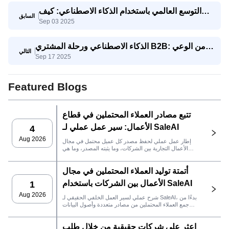
التوسع العالمي باستخدام الذكاء الاصطناعي: كيف
السابق
Sep 03 2025
تتنافس الشركات الصغيرة والمتوسطة مع الشركات
العملاقة
الذكاء الاصطناعي ورحلة المشتري B2B: من الوعي
التالي
Sep 17 2025
إلى اتخاذ القرار
Featured Blogs
تتبع مصادر العملاء المحتملين في قطاع
الأعمال: سير عمل عملي لـ SaleAI
4
Aug 2026
إطار عمل عملي لحفظ مصدر كل عميل محتمل في مجال
الأعمال التجارية بين الشركات، وما يثبته المصدر، وما هي
إجراءات المبيعات التي يجب اتخاذها بعد ذلك في SaleAI.
أتمتة توليد العملاء المحتملين في مجال
الأعمال بين الشركات باستخدام SaleAI
1
Aug 2026
شرح عملي لسير العمل الخلفي الحقيقي لـ SaleAI، بدءًا من
جمع العملاء المحتملين من مصادر متعددة وأصول البيانات
الدائمة وصولاً إلى التواصل عبر البريد الإلكتروني، وملكية نظام
إدارة علاقات العملاء، وتتبع الأداء.
اعثر على شركات حقيقية من خلال طلب