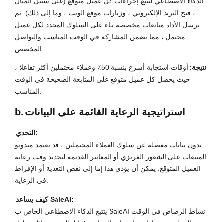
الذكاء الاصطناعي لتتبع إجراءات كل عميل متوقع (على سبيل المثال
، فتح البريد الإلكتروني ، وزيارات موقع الويب ، وما إلى ذلك). ثم
ترسل الأداة متابعات مخصصة بناء على السلوك المحدد لكل عميل
محتمل ، مما يضمن المشاركة في الوقت المناسب والتواصل
المخصص.
نتيجة:
أوقات استجابة أسرع بنسبة 50٪ وعملاء محتملين أكثر تفاعلا ،
حيث يحصل كل عميل متوقع على المتابعة الصحيحة في الوقت
المناسب.
استراتيجية الرعاية القائمة على البيانات
b.
التحدي:
بدون بيانات مفصلة عن سلوك العملاء المحتملين ، قد يعتمد مندوبو
المبيعات على الشعور الغريزي أو المعايير القديمة لتحديد وقت رعاية
العميل المتوقع. يمكن أن يؤدي هذا إما إلى نقص التغذية أو الإفراط
في الرعاية.
كيف يساعد SaleAI:
يتتبع الذكاء الاصطناعي الخاص ب SaleAI نشاط الرصاص في الوقت