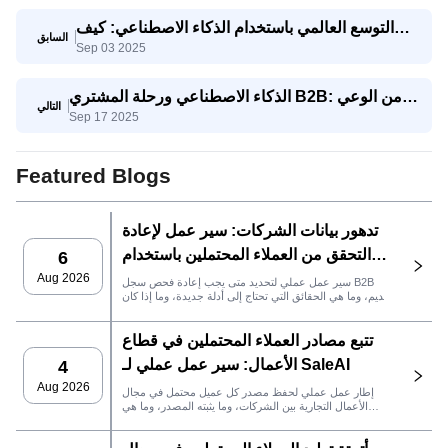
التوسع العالمي باستخدام الذكاء الاصطناعي: كيف
السابق
Sep 03 2025
تتنافس الشركات الصغيرة والمتوسطة مع الشركات
العملاقة
الذكاء الاصطناعي ورحلة المشتري B2B: من الوعي
التالي
Sep 17 2025
إلى اتخاذ القرار
Featured Blogs
تدهور بيانات الشركات: سير عمل لإعادة
التحقق من العملاء المحتملين باستخدام
6
SaleAI
Aug 2026
سير عمل عملي لتحديد متى يجب إعادة فحص سجل B2B
قديم، وما هي الحقائق التي تحتاج إلى أدلة جديدة، وما إذا كان
العميل المحتمل جاهزًا لنظام إدارة علاقات العملاء أو للتواصل.
تتبع مصادر العملاء المحتملين في قطاع
الأعمال: سير عمل عملي لـ SaleAI
4
Aug 2026
إطار عمل عملي لحفظ مصدر كل عميل محتمل في مجال
الأعمال التجارية بين الشركات، وما يثبته المصدر، وما هي
إجراءات المبيعات التي يجب اتخاذها بعد ذلك في SaleAI.