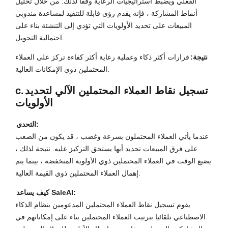
الفعلي ويضبط استراتيجيات الرعاية وفقا لذلك. من خلال تحليل
أنماط المشاركة ، فإنه يقدم رؤى قابلة للتنفيذ لمساعدة مندوبي
المبيعات على تحديد الأولويات التي تؤدي إلى التنشئة بناء على
احتمالية التحويل.
نتيجة:
قرارات أكثر ذكاء وعملية رعاية أكثر كفاءة تركز على العملاء
المحتملين ذوي الإمكانات العالية.
تسجيل نقاط العملاء المحتملين الآلي لتحديد
c.
الأولويات
التحدي:
عندما يأتي العملاء المحتملون بسرعة وغضب ، قد يكون من الصعب
على فرق المبيعات تحديد أيها يستحق التركيز عليه. نتيجة لذلك ،
يضيع الوقت في العملاء المحتملين ذوي الأولوية المنخفضة ، بينما يتم
إهمال العملاء المحتملين ذوي القيمة العالية.
كيف يساعد SaleAI:
يقوم تسجيل نقاط العملاء المحتملين المدعومين بنظام الذكاء
الاصطناعي تلقائيا بترتيب العملاء المحتملين بناء على إمكاناتهم في