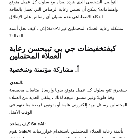
التواصل الشخصي الذي يتردد صداه مع سلوك كل عميل متوقع
واهتماماته؟ يمكن أن تضمن رعاية الرصاص التي تعمل بالطاقة
الذكاء الاصطناعي عدم نسيان أي رصاص على الإطلاق.
إذن ، كيف تحل أتمتة SaleAI مشكلة رعاية العملاء المحتملين غير
الفعالة؟
كيف
تخفيضات جي بي تي
يحسن رعاية
العملاء المحتملين
أ. مشاركة مؤتمتة وشخصية
التحدي:
يستغرق تتبع سلوك كل عميل متوقع يدويا وإرسال متابعات مخصصة
وقتا طويلا وغير متسق. نتيجة لذلك ، يتلقى العديد من العملاء
المحتملين رسائل بريد إلكتروني عامة أو يفوتون فرصة متابعتهم في
الوقت الأمثل.
كيف يساعد SaleAI:
يقوم SaleAI بأتمتة رعاية العملاء المحتملين باستخدام خوارزميات