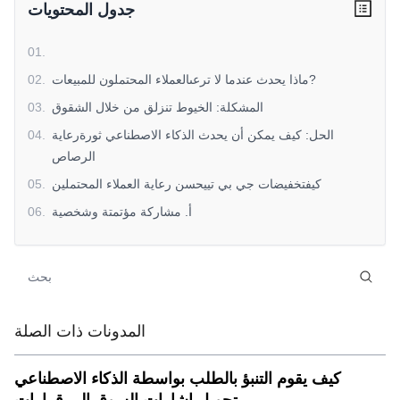
جدول المحتويات
01
.
ماذا يحدث عندما لا ترعىالعملاء المحتملون للمبيعات?
.
02
المشكلة: الخيوط تنزلق من خلال الشقوق
.
03
الحل: كيف يمكن أن يحدث الذكاء الاصطناعي ثورةرعاية
.
04
الرصاص
كيفتخفيضات جي بي تييحسن رعاية العملاء المحتملين
.
05
أ. مشاركة مؤتمتة وشخصية
.
06
b.استراتيجية الرعاية القائمة على البيانات
.
07
c.تسجيل نقاط العملاء المحتملين الآلي لتحديد الأولويات
.
08
د. التكامل السلس عبر المنصات
.
09
الفوائد الحقيقية: ماذا يحدث بعد الأتمتة؟
.
10
المدونات ذات الصلة
الخلاصة: هورعاية الرصاص الذكاء الاصطناعيمفتاح نجاح
.
11
المبيعات؟
كيف يقوم التنبؤ بالطلب بواسطة الذكاء الاصطناعي