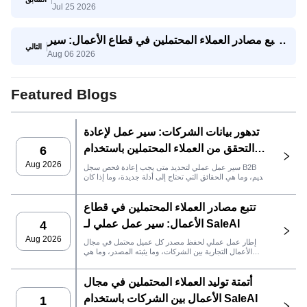
Jul 25 2026
الكلمات المفتاحية والمنطقة مع وكيل بيانات جوجل
من SaleAI
تتبع مصادر العملاء المحتملين في قطاع الأعمال: سير
التالي
Aug 06 2026
عمل عملي لـ SaleAI
Featured Blogs
تدهور بيانات الشركات: سير عمل لإعادة
التحقق من العملاء المحتملين باستخدام
6
SaleAI
Aug 2026
سير عمل عملي لتحديد متى يجب إعادة فحص سجل B2B
قديم، وما هي الحقائق التي تحتاج إلى أدلة جديدة، وما إذا كان
العميل المحتمل جاهزًا لنظام إدارة علاقات العملاء أو للتواصل.
تتبع مصادر العملاء المحتملين في قطاع
الأعمال: سير عمل عملي لـ SaleAI
4
Aug 2026
إطار عمل عملي لحفظ مصدر كل عميل محتمل في مجال
الأعمال التجارية بين الشركات، وما يثبته المصدر، وما هي
إجراءات المبيعات التي يجب اتخاذها بعد ذلك في SaleAI.
أتمتة توليد العملاء المحتملين في مجال
الأعمال بين الشركات باستخدام SaleAI
1