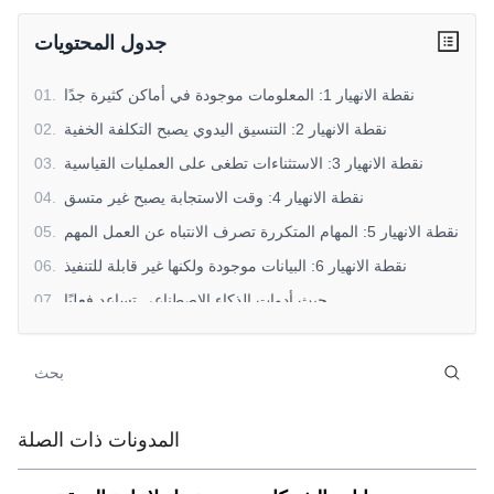
جدول المحتويات
نقطة الانهيار 1: المعلومات موجودة في أماكن كثيرة جدًا
.
01
نقطة الانهيار 2: التنسيق اليدوي يصبح التكلفة الخفية
.
02
نقطة الانهيار 3: الاستثناءات تطغى على العمليات القياسية
.
03
نقطة الانهيار 4: وقت الاستجابة يصبح غير متسق
.
04
نقطة الانهيار 5: المهام المتكررة تصرف الانتباه عن العمل المهم
.
05
نقطة الانهيار 6: البيانات موجودة ولكنها غير قابلة للتنفيذ
.
06
حيث أدوات الذكاء الاصطناعي تساعد فعليًا
.
07
SaleAI السياق (غير ترويجي)
.
08
ما الذي يتم تحسينه أولاً
.
09
ما لا يحل محله الذكاء الاصطناعي
.
10
المنظور الختامي
.
11
المدونات ذات الصلة