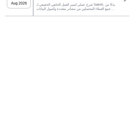
Aug 2026
شرح عملي لسير العمل الخلفي الحقيقي لـ SaleAI، بدءًا من
جمع العملاء المحتملين من مصادر متعددة وأصول البيانات
الدائمة وصولاً إلى التواصل عبر البريد الإلكتروني، وملكية نظام
إدارة علاقات العملاء، وتتبع الأداء.