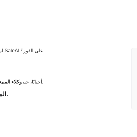
يخسرون ببساطة لأن لقد فشل النظام في مساعدتهم.
أحيانًا، حتى
وكلاء المبي
المشكلة ليست في المهارة. إنها الفجوات بين المهارات.