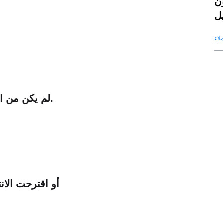
ون
يق
ح؟
لاء
مع وكيل SaleAI، لم يكن من الممكن نسيان هذا العميل المحتمل.
أو اقترحت الان