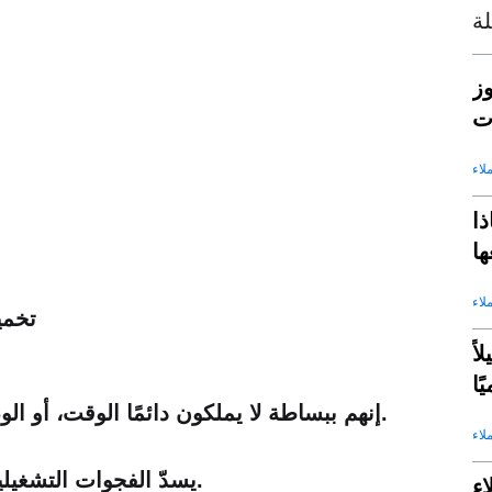
ة
وز
ت
لاء
ذا
لاء
❌ تخ
ى متابعة 50 عميلاً
ًا
في الوقت المناسب.
إنهم ببساطة لا يملكون دائمًا الوقت، أو الو
لاء
يسدّ الفجوات التشغيلية التي لا يستطيع وكلاء المبيعات سدّها.