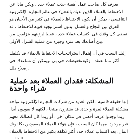
يعرف كل صاحب عمل أهمية جذب عملاء جدد ، ولكن ماذا عن
الاحتفاظ بالعملاء الذين لديك بالفعل؟ في عالم التجارة الإلكترونية
التنافسي ، يمكن أن يكون الاحتفاظ بالعملاء في كثير من الأحيان هو
الفرق بين النجاح والفشل. بدون استراتيجية قوية للاحتفاظ ، قد
تقضي كل وقتك في اكتساب عملاء جدد ، فقط لرؤيتهم ينزلقون من
بين أصابعك بعد فترة وجيزة من عملية الشراء الأولى.
إليك السبب في أن إهمال استراتيجيات الاحتفاظ بالعملاء قد يكلفك
أكثر مما تعتقد - وكيف
تخفيضات جي بي تي
يمكن أن تساعدك في
إصلاح ذلك.
المشكلة: فقدان العملاء بعد عملية
شراء واحدة
إنها حقيقة قاسية ، لكن العديد من شركات التجارة الإلكترونية تواجه
مشكلة العملاء لمرة واحدة. قد يشترون منتجا ، لكنهم لا يعودون أبدا.
ربما وجدوا عرضا أفضل في مكان آخر ، أو ربما كان اتصالك معهم
غير موجود. مهما كان السبب ، فإن هؤلاء العملاء المفقودين يكلفونك
المال. يعد اكتساب عملاء جدد أكثر تكلفة بكثير من الاحتفاظ بالعملاء
الحاليين.