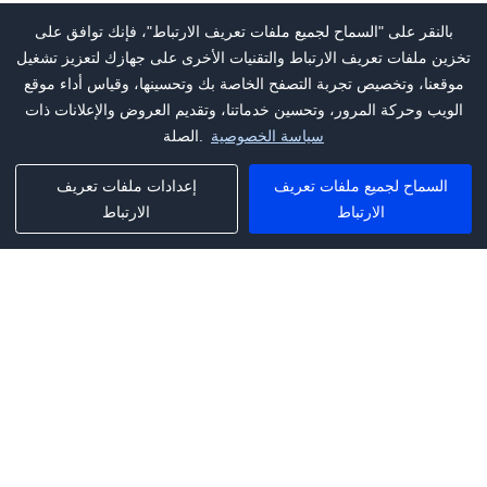
بالنقر على "السماح لجميع ملفات تعريف الارتباط"، فإنك توافق على
تخزين ملفات تعريف الارتباط والتقنيات الأخرى على جهازك لتعزيز تشغيل
موقعنا، وتخصيص تجربة التصفح الخاصة بك وتحسينها، وقياس أداء موقع
الويب وحركة المرور، وتحسين خدماتنا، وتقديم العروض والإعلانات ذات
سياسة الخصوصية
الصلة.
السماح لجميع ملفات تعريف
إعدادات ملفات تعريف
الارتباط
الارتباط
Phone:
+1(341)231-2122