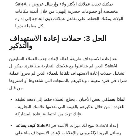
SaleAI ، يمكنك تحديد عملائك الأكثر ولاء وإرسال عروض
مخصصة أو خصومات حصرية إليهم.: من خلال أتمتة مكافآت
الولاء، يمكنك الحفاظ على تفاعل عملائك دون الحاجة إلى إدارة
كل معاملة يدويا.
الحل 3: حملات إعادة الاستهداف
والتذكير
تعد إعادة الاستهداف طريقة فعالة لإعادة جذب العملاء السابقين
الذين لم يتفاعلوا مع علامتك التجارية منذ فترة. يمكن ل SaleAI
تشغيل حملات إعادة الاستهداف تلقائيا للعملاء الذين لم يجروا عملية
شراء في فترة معينة ، وتذكيرهم بالمنتجات التي شاهدوها أو اشتروها
من قبل.
لماذا يعمل
في بعض الأحيان ، يحتاج العملاء فقط إلى دفعة لطيفة
للعودة.: من خلال تذكيرهم بالقيمة التي تقدمها علامتك التجارية ،
فإنك تزيد من احتمالية إعادة المشاركة.
تتيح لك ميزات الأتمتة في SaleAI إعداد
كيف يساعد SaleAI
رسائل البريد الإلكتروني والإعلانات لإعادة الاستهداف بناء على