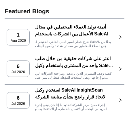
Featured Blogs
أتمتة توليد العملاء المحتملين في مجال
الأعمال بين الشركات باستخدام SaleAI
1
Aug 2026
شرح عملي لسير العمل الخلفي الحقيقي لـ SaleAI، بدءًا من
جمع العملاء المحتملين من مصادر متعددة وأصول البيانات
الدائمة وصولاً إلى التواصل عبر البريد الإلكتروني، وملكية نظام
إدارة علاقات العملاء، وتتبع الأداء.
اعثر على شركات حقيقية من خلال طلب
واحد من المشتري باستخدام وكيل SaleAI
6
LeadFinder
Jul 2026
كيفية وصف المشترين الذين تريدهم، ومراجعة الشركات التي
تم إرجاعها، ونقل السجلات المؤهلة فقط إلى سير عمل
SaleAI التالي.
استخدم وكيل SaleAI InsightScan
لاتخاذ قرار واضح بشأن متابعة الشركة
6
Jul 2026
إجراء مسح مركز للشركة لتحديد ما إذا كان ينبغي إجراء
المزيد من البحث، أو الاتصال بالحساب، أو الاحتفاظ به، أو
رفضه.