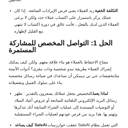
التكلفة الخفية
زبد العملاء يعني فرص الإيرادات الضائعة.: إذا كان
عملك يركز باستمرار على اكتساب عملاء جدد ولكن لا يرعى
العملاء الذين لديك بالفعل ، فأنت عالق في دورة اكتساب لا تنتهي
مع القليل لإظهاره.
الحل 1: التواصل المخصص للمشاركة
المستمرة
مفتاح الاحتفاظ بالعملاء هو بناء علاقة معهم. ولكن كيف يمكنك
إشراك العملاء بطريقة تبدو شخصية وذات مغزى؟ أدوات الأتمتة
مثل
تخفيضات جي بي تي
يمكن أن تساعدك في صياغة رسائل مخصصة
بناء على سلوك العميل وتفضيلاته.
لماذا يعمل
التخصيص يجعل عملائك يشعرون بالتقدير.: تظهر
رسائل البريد الإلكتروني التلقائية للمتابعة أو عروض أعياد الميلاد
أو التوصيات المستندة إلى عمليات الشراء السابقة أنك تتذكرها
وتهتم بها. هذا يزيد من فرص عودتهم لعمليات الشراء المستقبلية.
تتعقب خوارزميات SaleAI التي تعمل بنظام
كيف يساعد SaleAI