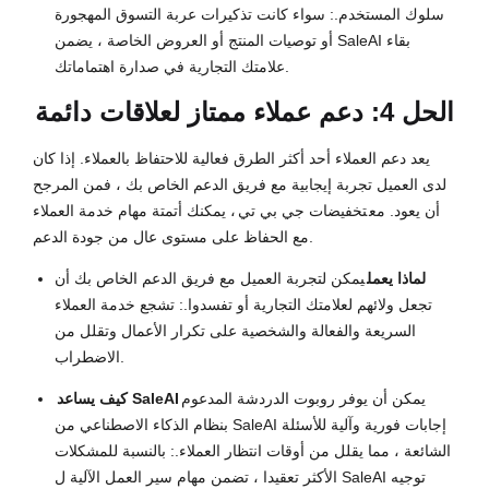
سلوك المستخدم.: سواء كانت تذكيرات عربة التسوق المهجورة
أو توصيات المنتج أو العروض الخاصة ، يضمن SaleAI بقاء
علامتك التجارية في صدارة اهتماماتك.
الحل 4: دعم عملاء ممتاز لعلاقات دائمة
يعد دعم العملاء أحد أكثر الطرق فعالية للاحتفاظ بالعملاء. إذا كان
لدى العميل تجربة إيجابية مع فريق الدعم الخاص بك ، فمن المرجح
أن يعود. مع
تخفيضات جي بي تي
، يمكنك أتمتة مهام خدمة العملاء
مع الحفاظ على مستوى عال من جودة الدعم.
لماذا يعمل
يمكن لتجربة العميل مع فريق الدعم الخاص بك أن
تجعل ولائهم لعلامتك التجارية أو تفسدوا.: تشجع خدمة العملاء
السريعة والفعالة والشخصية على تكرار الأعمال وتقلل من
الاضطراب.
يمكن أن يوفر روبوت الدردشة المدعوم
كيف يساعد SaleAI
بنظام الذكاء الاصطناعي من SaleAI إجابات فورية وآلية للأسئلة
الشائعة ، مما يقلل من أوقات انتظار العملاء.: بالنسبة للمشكلات
الأكثر تعقيدا ، تضمن مهام سير العمل الآلية ل SaleAI توجيه