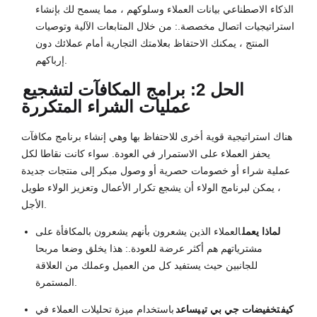
الذكاء الاصطناعي بيانات العملاء وسلوكهم ، مما يسمح لك بإنشاء
استراتيجيات اتصال مخصصة.: من خلال المتابعات الآلية وتوصيات
المنتج ، يمكنك الاحتفاظ بعلامتك التجارية أمام عملائك دون
إرباكهم.
الحل 2: برامج المكافآت لتشجيع
عمليات الشراء المتكررة
هناك استراتيجية قوية أخرى للاحتفاظ بها وهي إنشاء برنامج مكافآت
يحفز العملاء على الاستمرار في العودة. سواء كانت نقاطا لكل
عملية شراء أو خصومات حصرية أو وصول مبكر إلى منتجات جديدة
، يمكن لبرنامج الولاء أن يشجع تكرار الأعمال وتعزيز الولاء طويل
الأجل.
لماذا يعمل
العملاء الذين يشعرون بأنهم يشعرون بالمكافأة على
مشترياتهم هم أكثر عرضة للعودة.: هذا يخلق وضعا مربحا
للجانبين حيث يستفيد كل من العميل وعملك من العلاقة
المستمرة.
كيف
تخفيضات جي بي تي
يساعد
باستخدام ميزة تحليلات العملاء في