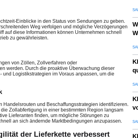
SA
, Echtzeit-Einblicke in den Status von Sendungen zu geben.
W
rschreitenden Weg verfolgen und mögliche Verzögerungen
W
ff auf diese Informationen können Unternehmen schnell
rieb zu gewährleisten.
SA
K
ngen von Zöllen, Zollverfahren oder
en werden. Durch die proaktive Überwachung dieser
q
 und Logistikstrategien im Voraus anpassen, um die
SA
k
K
 Handelsrouten und Beschaffungsstrategien identifizieren.
v
die Zollabfertigung in einer bestimmten Region langsam
tive Lieferanten finden, um mögliche Störungen zu
 schnell an sich ändernde Marktbedingungen anzupassen.
SA
ilität der Lieferkette verbessert
K