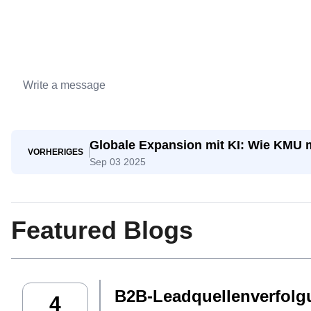
Globale Expansion mit KI: Wie KMU 
VORHERIGES
Sep 03 2025
konkurrieren
Featured Blogs
B2B-Leadquellenverfolgu
4