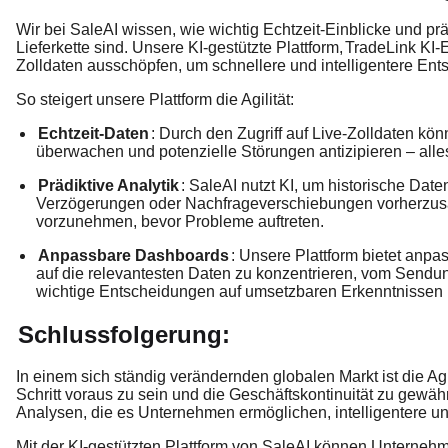
Wir bei SaleAI wissen, wie wichtig Echtzeit-Einblicke und prä
Lieferkette sind. Unsere KI-gestützte Plattform,
TradeLink KI-E
Zolldaten ausschöpfen, um schnellere und intelligentere Ents
So steigert unsere Plattform die Agilität:
Echtzeit-Daten
: Durch den Zugriff auf Live-Zolldaten 
überwachen und potenzielle Störungen antizipieren – alles
Prädiktive Analytik
: SaleAI nutzt KI, um historische Dat
Verzögerungen oder Nachfrageverschiebungen vorherzus
vorzunehmen, bevor Probleme auftreten.
Anpassbare Dashboards
: Unsere Plattform bietet anp
auf die relevantesten Daten zu konzentrieren, vom Sendung
wichtige Entscheidungen auf umsetzbaren Erkenntnissen 
Schlussfolgerung:
In einem sich ständig verändernden globalen Markt ist die Ag
Schritt voraus zu sein und die Geschäftskontinuität zu gewähr
Analysen, die es Unternehmen ermöglichen, intelligentere un
Mit der KI-gestützten Plattform von SaleAI können Unternehme