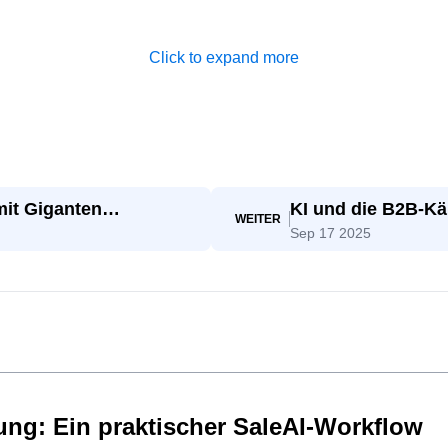
Click to expand more
mit Giganten
KI und die B2B-Kä
WEITER
Sep 17 2025
Entscheidung
ng: Ein praktischer SaleAI-Workflow