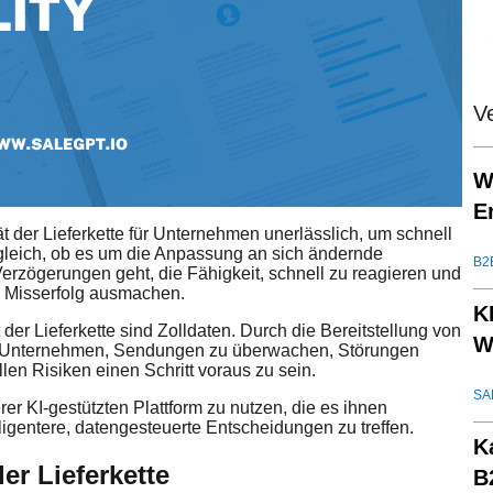
V
W
E
ät der Lieferkette für Unternehmen unerlässlich, um schnell
leich, ob es um die Anpassung an sich ändernde
B2
rzögerungen geht, die Fähigkeit, schnell zu reagieren und
d Misserfolg ausmachen.
K
 der Lieferkette sind Zolldaten. Durch die Bereitstellung von
W
t Unternehmen, Sendungen zu überwachen, Störungen
en Risiken einen Schritt voraus zu sein.
SA
er KI-gestützten Plattform zu nutzen, die es ihnen
elligentere, datengesteuerte Entscheidungen zu treffen.
K
der Lieferkette
B