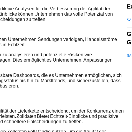
E
diktive Analysen für die Verbesserung der Agilität der
inblicke
können Unternehmen das volle Potenzial von
cheidungen zu treffen.
SA
G
können Unternehmen Sendungen verfolgen, Handelsströme
G
 in Echtzeit.
en zu analysieren und potenzielle Risiken wie
SA
agen. Dies ermöglicht es Unternehmen, Anpassungen
assbare Dashboards, die es Unternehmen ermöglichen, sich
sstatus bis hin zu Markttrends, und sicherzustellen, dass
basieren.
ilität der Lieferkette entscheidend, um der Konkurrenz einen
leisten.
Zolldaten
Bietet Echtzeit-Einblicke und prädiktive
d schnellere Entscheidungen zu treffen.
n Zolldaten vollständig nutzen, um die Agilität der