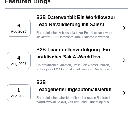
Featured Blogs
B2B-Datenverfall: Ein Workflow zur
Lead-Revalidierung mit SaleAI
6
Aug 2026
Ein praktischer Arbeitsablauf zur Entscheidung, wann
ein älterer B2B-Datensatz erneut überprüft werden
muss, welche Fakten neue Belege benötigen und ob
der Lead für CRM oder Outreach bereit ist.
B2B-Leadquellenverfolgung: Ein
praktischer SaleAI-Workflow
4
Aug 2026
Ein praktischer Rahmen, um in SaleAI festzuhalten,
woher jeder B2B-Lead stammt, was die Quelle beweist
und welche Vertriebsmaßnahme als Nächstes erfolgen
sollte.
B2B-
Leadgenerierungsautomatisierung
1
mit SaleAI
Aug 2026
Ein praktischer Überblick über den realen Backend-
Workflow von SaleAI, von der Lead-Erfassung aus
verschiedenen Quellen und der Verwaltung persistenter
Datenbestände bis hin zu E-Mail-Marketing, CRM-
Verwaltung und Leistungsverfolgung.