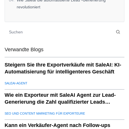
04
.
Wie Saleai die automatisierte Lead -Generierung
revolutioniert
05
.
Hauptvorteile der Verwendung der automatisierten Lead
-Generierung im internationalen Handel
06
.
Herausforderungen und wie SaleA sie überwindet
07
.
Schlussfolgerung
Verwandte Blogs
Steigern Sie Ihre Exportverkäufe mit SaleAI: KI-
Automatisierung für intelligenteres Geschäft
SALEAI-AGENT
Wie ein Exporteur mit SaleAI Agent zur Lead-
Generierung die Zahl qualifizierter Leads
verdreifachte
SEO UND CONTENT MARKETING FÜR EXPORTEURE
Kann ein Verkäufer-Agent nach Follow-ups