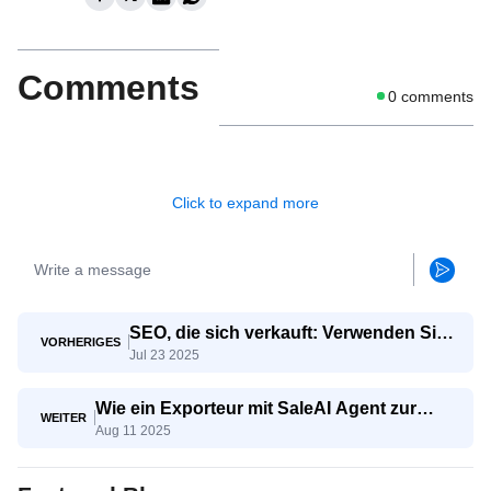
Comments
0
comments
Click to expand more
SEO, die sich verkauft: Verwenden Sie
VORHERIGES
Jul 23 2025
KI, um echte Exportanfragen
anzuziehen
Wie ein Exporteur mit SaleAI Agent zur
WEITER
Aug 11 2025
Lead-Generierung die Zahl qualifizierter
Leads verdreifachte