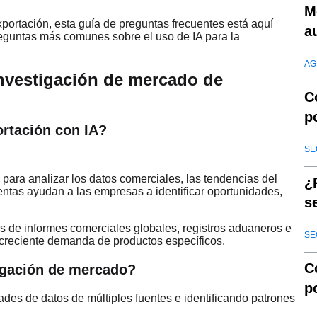
M
portación, esta guía de preguntas frecuentes está aquí
a
eguntas más comunes sobre el uso de IA para la
i
AG
investigación de mercado de
C
p
ortación con IA?
l
SE
al para analizar los datos comerciales, las tendencias del
¿
ntas ayudan a las empresas a identificar oportunidades,
s
s de informes comerciales globales, registros aduaneros e
SE
creciente demanda de productos específicos.
C
tigación de mercado?
p
ades de datos de múltiples fuentes e identificando patrones
e