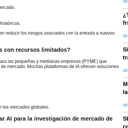
SE
mercado.
¿
f
históricos.
en reducir los riesgos asociados con la entrada a nuevos
GE
S
s con recursos limitados?
t
as para las pequeñas y medianas empresas (PYME) que
2
n de mercado. Muchas plataformas de IA ofrecen soluciones
SE
M
l
l
SE
n los mercados globales.
S
ar AI para la investigación de mercado de
c