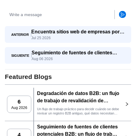
Encuentra sitios web de empresas por
ANTERIOR
Jul 25 2026
palabra clave y región con SaleAI Google
Data Agent.
Seguimiento de fuentes de clientes
SIGUIENTE
Aug 06 2026
potenciales B2B: un flujo de trabajo
práctico de SaleAI
Featured Blogs
Degradación de datos B2B: un flujo
de trabajo de revalidación de
6
clientes potenciales con SaleAI
Aug 2026
Un flujo de trabajo práctico para decidir cuándo se debe
revisar un registro B2B antiguo, qué datos necesitan
nuevas pruebas y si el cliente potencial está listo para
la gestión de relaciones con el cliente (CRM) o para
Seguimiento de fuentes de clientes
contactarlo.
potenciales B2B: un flujo de trabajo
4