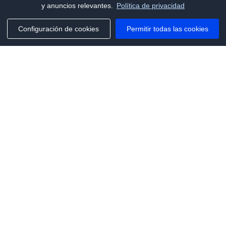
y anuncios relevantes.
Política de privacidad
Configuración de cookies
Permitir todas las cookies
Phone:
+1(341)231-2122
E-mail:
marketing@saleai.ai
Address:
7901 4TH ST N STE 300
ST.PETERSBURG,FL.US 33702