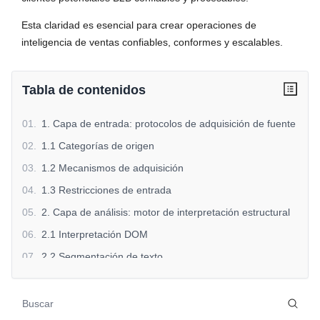
Esta claridad es esencial para crear operaciones de
inteligencia de ventas confiables, conformes y escalables.
Tabla de contenidos
01
.
1. Capa de entrada: protocolos de adquisición de fuente
02
.
1.1 Categorías de origen
03
.
1.2 Mecanismos de adquisición
04
.
1.3 Restricciones de entrada
05
.
2. Capa de análisis: motor de interpretación estructural
06
.
2.1 Interpretación DOM
07
.
2.2 Segmentación de texto
08
.
2.3 Reglas de reducción de ruido
09
.
3. Capa de extracción: reconocimiento de entidades y
atributos