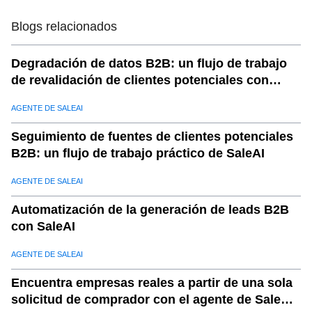
10
.
3.1 Detección de entidades
Blogs relacionados
11
.
3.2 Extracción de atributos
Degradación de datos B2B: un flujo de trabajo
12
.
3.3 Modelos de patrones
de revalidación de clientes potenciales con
13
.
4. Capa de validación: filtros de precisión e integridad
SaleAI
14
.
4.1 Protocolos de validación de correo electrónico
AGENTE DE SALEAI
15
.
4.2 Validación del teléfono
Seguimiento de fuentes de clientes potenciales
16
.
4.3 Validación de la empresa
B2B: un flujo de trabajo práctico de SaleAI
17
.
4.4 Puntuación de confianza
AGENTE DE SALEAI
18
.
5. Capa de enriquecimiento: aumento contextual
Automatización de la generación de leads B2B
19
.
5.1 Expansión de atributos
con SaleAI
20
.
5.2 Enriquecimiento del comportamiento
AGENTE DE SALEAI
21
.
5.3 Consolidación entre fuentes
22
.
6. Capa de estructuración: normalización y
Encuentra empresas reales a partir de una sola
categorización de datos
solicitud de comprador con el agente de SaleAI