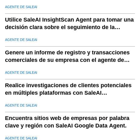
LeadFinder.
23
.
6.1 Normalización del esquema
AGENTE DE SALEAI
24
.
6.2 Clasificación
Utilice SaleAI InsightScan Agent para tomar una
25
.
6.3 Modelado de resultados
decisión clara sobre el seguimiento de la
26
.
7. Capa de entrega: activadores de integración y
empresa.
automatización
AGENTE DE SALEAI
27
.
7.1 Sincronización de CRM
Genere un informe de registro y transacciones
28
.
7.2 Activadores de automatización
comerciales de su empresa con el agente de
SaleAI TradeReport.
29
.
7.3 Registro de auditoría
AGENTE DE SALEAI
30
.
8. SaleAI Explicación contextual (no promocional)
Realice investigaciones de clientes potenciales
31
.
9. Límites del sistema y modos de falla
en múltiples plataformas con SaleAI
32
.
Conclusión
OutreachPlan Agent
AGENTE DE SALEAI
Encuentra sitios web de empresas por palabra
clave y región con SaleAI Google Data Agent.
AGENTE DE SALEAI