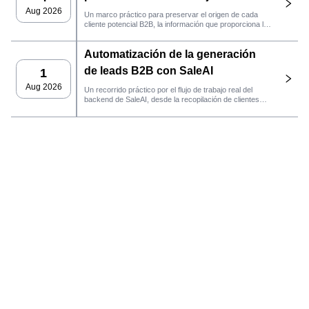
práctico de SaleAI
Aug 2026
Un marco práctico para preservar el origen de cada
cliente potencial B2B, la información que proporciona la
fuente y la siguiente acción de ventas que debe llevarse
a cabo en SaleAI.
Automatización de la generación
de leads B2B con SaleAI
1
Aug 2026
Un recorrido práctico por el flujo de trabajo real del
backend de SaleAI, desde la recopilación de clientes
potenciales de múltiples fuentes y los activos de datos
persistentes hasta el contacto por correo electrónico, la
gestión del CRM y el seguimiento del rendimiento.