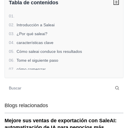
Tabla de contenidos
01
.
02
.
Introducción a Saleai
03
.
¿Por qué saleai?
04
.
características clave
05
.
Cómo saleai conduce los resultados
06
.
Tome el siguiente paso
07
.
cómo comenzar
08
.
conclusión
Blogs relacionados
Mejore sus ventas de exportación con SaleAI:
automatización de IA para negocios más