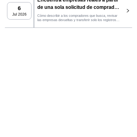
de una sola solicitud de comprador
6
con el agente de SaleAI
Jul 2026
Cómo describir a los compradores que busca, revisar
las empresas devueltas y transferir solo los registros
LeadFinder.
que cumplan los requisitos al siguiente flujo de trabajo
de SaleAI.